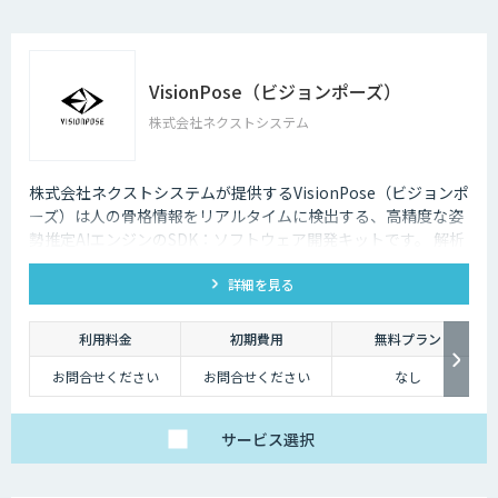
VisionPose（ビジョンポーズ）
株式会社ネクストシステム
株式会社ネクストシステムが提供するVisionPose（ビジョンポ
ーズ）は人の骨格情報をリアルタイムに検出する、高精度な姿
勢推定AIエンジンのSDK：ソフトウェア開発キットです。 解析
から得た骨格データは、用途やジャンルを問わず商用利用や研
詳細を見る
究・開発に利用できます。
利用料金
初期費用
無料プラン
お問合せください
お問合せください
なし
サービス
選択