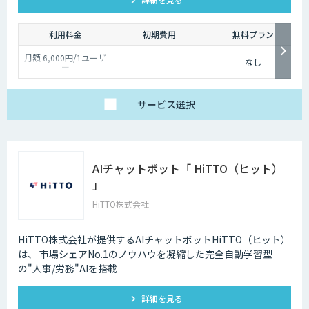
利用料金
初期費用
無料プラン
月額 6,000円/1ユーザ
-
なし
ー
サービス
選択
AIチャットボット「 HiTTO（ヒット）
」
HiTTO株式会社
HiTTO株式会社が提供するAIチャットボットHiTTO（ヒット）
は、 市場シェアNo.1のノウハウを凝縮した完全自動学習型
の"人事/労務"AIを搭載
詳細を見る