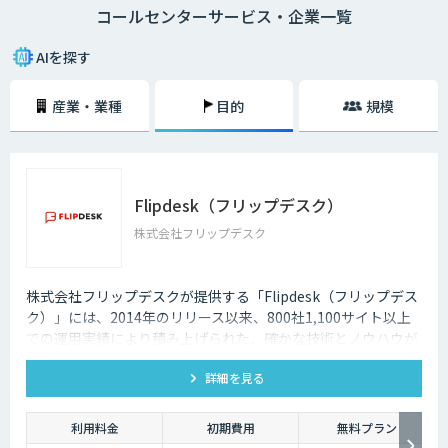
コールセンターサービス・企業一覧
メールでのやり取りに比べ、チャットでのやり取りは即時性があることも
大きな理由の一つです。顧客の時間の都合に合わせて問い合わせができる
AIを探す
ようになることで、カスタマーサポートが向上します。その結果顧客が知
りたいときにすぐ問題を解決できるので、顧客満足度も向上します。ま
産業・業種
目的
規模
た、AIによる自然なコミュニケーションを図ることで、顧客との関係性を
維持することも期待できます。
AI・人工知能では対応できないような複雑な質問や、利用者の意図する回
答ができなかった場合は、オペレーターによる有人チャットで継続対応を
可能にする機能も重要です。専門スキルを持ったオペレーターがチャット
Flipdesk（フリップデスク）
による対応を行うとともに、その中で得られたナレッジを蓄積していくこ
とで、運用開始後の回答精度の維持と向上につながります。AIと専門家と
株式会社フリップデスク
の連携が、自動回答率を高めるサイクルを回します。また、蓄積されたナ
レッジは、問い合わせをリアルタイムでテキスト化し、問い合わせ内容に
対する回答候補をオペレーターに提示するサービスにも活用することが可
株式会社フリップデスクが提供する「Flipdesk（フリップデス
能です。回答内容の候補や関連する資料を瞬時に画面に表示できるように
ク）」には、2014年のリリース以来、800社1,100サイト以上
なった結果、回答にかかる時間の短縮でき、顧客からの電話のつながりや
での運用実績により積み上げられた、確かな技術とノウハウが
すさが改善されるのです。
あります。 機能の豊富さだけでなく、Web接客として質の高い
詳細を見る
コンサルティングサービスを提供します。
利用料金
初期費用
無料プラン