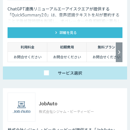
ChatGPT連携リニューアルエーアイスクエアが提供する
「QuickSummary2.0」は、音声認識テキストをAIが要約する
ことで後処理時間を削減し、オペレーターの負担軽減に寄与し
ます。リニューアル版としてChatGPTを連携し、生成要約が可
詳細を見る
能となりました。
利用料金
初期費用
無料プラン
お問合せください
お問合せください
お問合せください
サービス
選択
JobAuto
株式会社シジャム・ビーティービー
株式会社シジャム・ビーティービーが提供する「JobAuto」