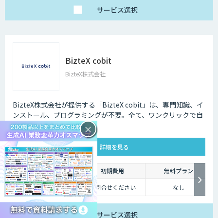
サービス
選択
BizteX cobit
BizteX株式会社
BizteX株式会社が提供する「BizteX cobit」は、専門知識、イ
ンストール、プログラミングが不要。全て、ワンクリックで自
動化
×
詳細を見る
利用料金
初期費用
無料プラン
月額 100,000円～
お問合せください
なし
サービス
選択