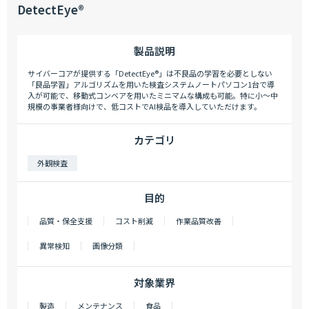
DetectEye®
製品説明
サイバーコアが提供する「DetectEye®」は不良品の学習を必要としない
「良品学習」アルゴリズムを用いた検査システムノートパソコン1台で導
入が可能で、移動式コンベアを用いたミニマムな構成も可能。特に小〜中
規模の事業者様向けで、低コストでAI検品を導入していただけます。
カテゴリ
外観検査
目的
品質・保全支援
コスト削減
作業品質改善
異常検知
画像分類
対象業界
製造
メンテナンス
食品