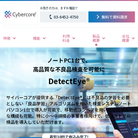
お急ぎの方は、まずお電話で
03-6452-4750
無料で資料請求
利用
製品
会社
特徴
機能
料金
概要
概要
ノートPC1台で、
高品質な不良品検査を可能に
DetectEye®
サイバーコアが提供する「DetectEye®」は不良品の学習を必要
としない「良品学習」アルゴリズムを用いた検査システムノート
パソコン1台で導入が可能で、移動式コンベアを用いたミニマム
な構成も可能。特に小〜中規模の事業者様向けで、低コストでAI
検品を導入していただけます。
最短30秒で申込み完了!