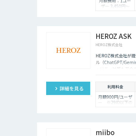
月額費用：1ユー
ザー 3,450円〜
HEROZ ASK
HEROZ株式会社
HEROZ株式会社が提
ル（ChatGPT/Gem
ュリティ対策も万全
ュボードの搭載から
ており、社内の生成
利用料金
詳細を見る
月額900円/ユーザ
ー ※29ID以下の
ご契約は、月額
1,980円/ユーザー
miibo