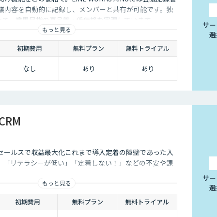
会議内容を自動的に記録し、メンバーと共有が可能です。独
よって、業界屈指の高品質・低価格を実現しています。
サー
もっと見る
選
初期費用
無料プラン
無料トライアル
なし
あり
あり
/CRM
 AIセールスで収益最大化これまで導入定着の障壁であった入
。「リテラシーが低い」「定着しない！」などの不安や課
サー
もっと見る
選
初期費用
無料プラン
無料トライアル