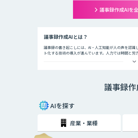
議事録作成AIを
議事録作成AIとは？
議事録の書き起こしには、AI・人工知能が人の声を認識
ト化する技術の導入が進んでいます。人力では時間と労力
す。
録音されたテープを聞きながら文字を起こしていくのは
ですから、場合によっては聞き間違いなどをしてしまう
重大なトラブルになる可能性も否めません。
議事録作
そういったミスを最小限に留め、より効率的に議事録を
能を活用した議事録の作成です。
AIを探す
産業・業種