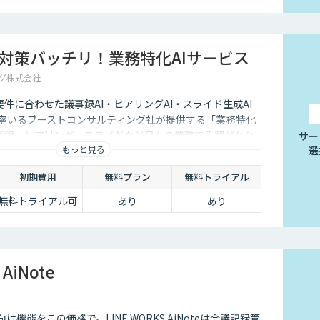
対策バッチリ！業務特化AIサービス
グ株式会社
件に合わせた議事録AI・ヒアリングAI・スライド生成AI
が率いるブーストコンサルティング社が提供する「業務特化
議事録・ヒアリング・スライドなど日々の業務で手間がかか
サー
もっと見る
選
Iアプリを、社内環境やセキュリティ要件に合わせてすぐ使
ービスです。
初期費用
無料プラン
無料トライアル
無料トライアル可
あり
あり
 AiNote
向け機能をこの価格で。LINE WORKS AiNoteは会議記録管