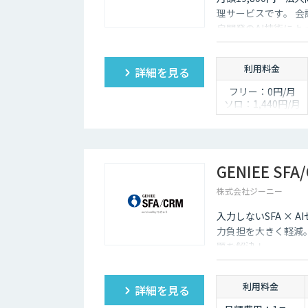
理サービスです。 
自開発のAI技術に
利用料金
詳細を見る
フリー：0円/月
ソロ：1,440円/月
チーム：19,800円/
月
ビジネス：54,000
円/月
エンタープライ
GENIEE SFA
ズ：162,000円/月
※年間契約の金額
株式会社ジーニー
となります。
入力しないSFA ×
力負担を大きく軽減
題を解決！
利用料金
詳細を見る