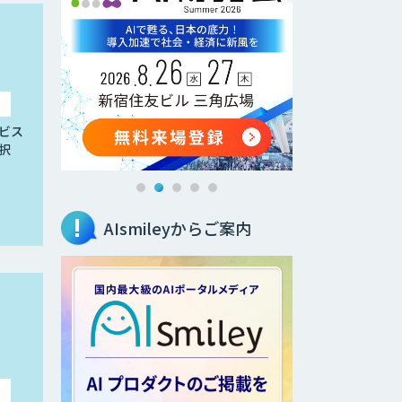
ビス
択
AIsmileyからご案内