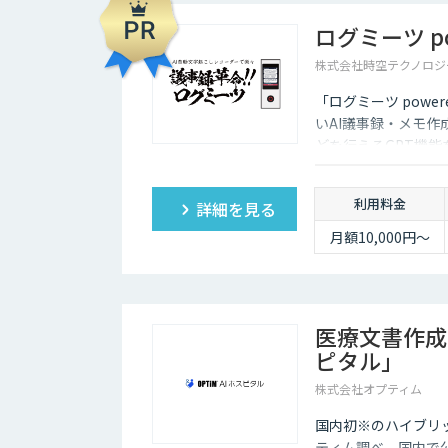
ログミーツ pow
株式会社時空テクノロジ
「ログミーツ powe
いAI議事録・メモ作
どを行えるGPT機
利用料金
詳細を見る
月額10,000円～
医療文書作成を
ピタル」
株式会社オプティム
国内初※のハイブリッ
ティム調べ。国内で