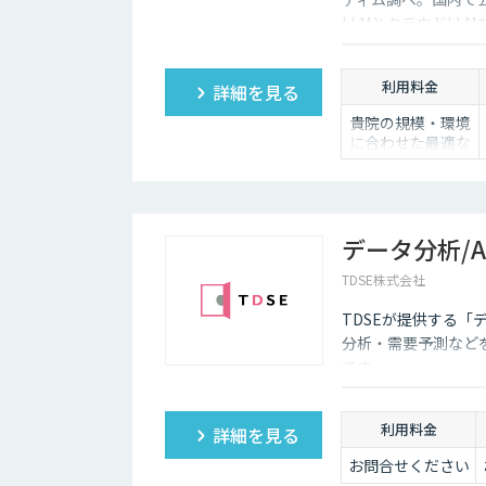
LLMとクラウドLL
ものとして初。
利用料金
詳細を見る
貴院の規模・環境
に合わせた最適な
プランと概算費用
をご案内いたしま
す。
お気軽にお問い合
わせください。
データ分析/
TDSE株式会社
TDSEが提供する「
分析・需要予測など
です。
利用料金
詳細を見る
お問合せください