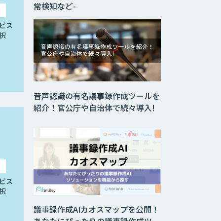
常検知など-
ビス
択
音声認識の有名議事録作成ツールを
紹介！官公庁や自治体で続々導入!
ビス
択
議事録作成AIカオスマップを公開！
あなたにぴったりの議事録作成ツー