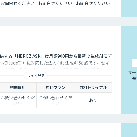
お問合せください
お問合せください
お問合せください
供する「HEROZ ASK」は月額900円から最新の生成AIモデ
ini/Claude等）に対応した法人向け生成AI SaaSです。セキ
で、部署・グループごとの活用が可能です。RAGやダッシ
サー
もっと見る
議事録やOCR、スライド生成等のオプション機能も充実し
選
AI活用の促進、定着までを伴走して支援します。
初期費用
無料プラン
無料トライアル
お問い合わせくだ
お問い合わせくだ
あり
さい
さい