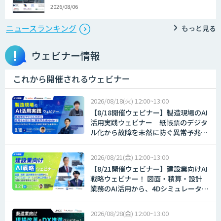
2026/08/06
ニュースランキング
もっと見る
ウェビナー情報
これから開催されるウェビナー
2026
08/18(火)
12:00~13:00
【8/18開催ウェビナー】製造現場のAI
活用実践ウェビナー 紙帳票のデジタ
ル化から故障を未然に防ぐ異常予兆検
知AIまで〜AI-OCRやセンサーデータ
活用で実現する製造DX〜
2026
08/21(金)
12:00~13:00
【8/21開催ウェビナー】建設業向けAI
戦略ウェビナー！ 図面・積算・設計
業務のAI活用から、4Dシミュレーター
による施工計画まで、注目の最新事例
をご紹介
2026
08/28(金)
12:00~13:00