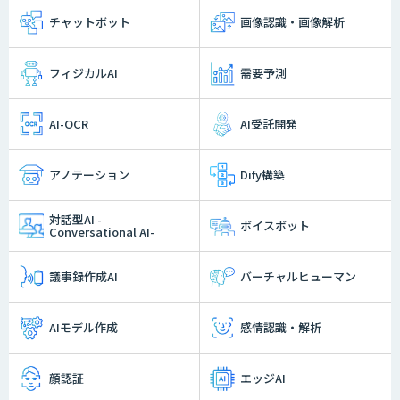
チャットボット
画像認識・画像解析
フィジカルAI
需要予測
AI-OCR
AI受託開発
アノテーション
Dify構築
対話型AI -
ボイスボット
Conversational AI-
議事録作成AI
バーチャルヒューマン
AIモデル作成
感情認識・解析
顔認証
エッジAI