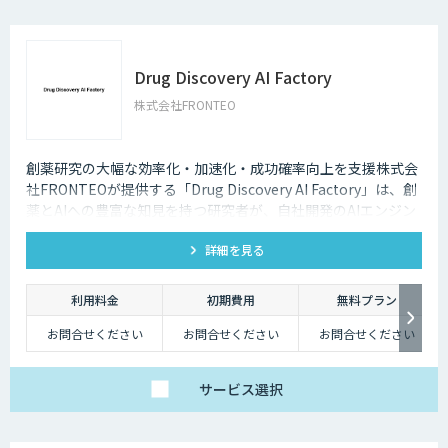
Drug Discovery AI Factory
株式会社FRONTEO
創薬研究の大幅な効率化・加速化・成功確率向上を支援株式会
社FRONTEOが提供する「Drug Discovery AI Factory」は、創
薬とAIへの豊富な知見を持つ研究者が、自社開発のAIエンジン
を用いて新規性の高い標的分子やバイオマーカーの探索・評
詳細を見る
価、適応症提案、シーズ評価などのエビデンスに基づく仮説を
生成・提供します。
利用料金
初期費用
無料プラン
お問合せください
お問合せください
お問合せください
サービス
選択