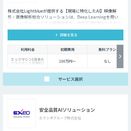
株式会社Lightblueが提供する【現場に特化したAI】映像解
析・画像解析総合ソリューションは、Deep Learningを用い
た、人にフォーカスする画像解析AI・自然言語処理AIとそれら
を使った現場で動くIoTシステムです。 人間が人を目で見て判
詳細を見る
断する仕事のデジタル化を支援します。
利用料金
初期費用
無料プラン
エッジマシン1台あた
100万円～
なし
りライセンス利用料5
万円/月（エッジマシン
レンタル料含む）
サービス
選択
安全品質AIソリューション
エクシオグループ株式会社