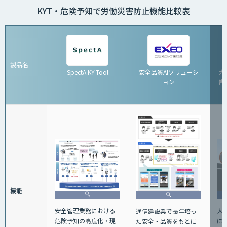
KYT・危険予知で労働災害防止機能比較表
製品名
SpectA KY-Tool
安全品質AIソリューシ
大
ョン
告シ
機能
大
安全管理業務における
通信建設業で長年培っ
に
危険予知の高度化・現
た安全・品質をもとに