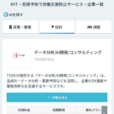
KYT・危険予知で労働災害防止サービス・企業一覧
イントを指差呼称や指差唱和、安全対策をし防止を図ること。
AIを探す
産業・業種
目的
規模
データ分析/AI開発/コンサルティング
TDSE株式会社
TDSEが提供する「データ分析/AI開発/コンサルティング」は、
生成AI・データ分析・需要予測などを活用し、企業のDX推進や
業務効率化を支援するサービスです。
詳細を見る
利用料金
初期費用
無料プラン