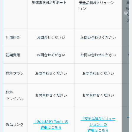
車
場改善をAIがサポート
安全品質AIソリューシ
転
ョン
で
き
利用料金
お問合せください
お問い合わせください
初期費用
お問合せください
お問い合わせください
お
無料プラン
お問合わせください
お問合わせください
無料
お問合わせください
お問合わせください
トライアル
「
「安全品質AIソリュー
「SpectA KY-Tool」の
警
製品リンク
ション」の
詳細はこちら
詳細はこちら