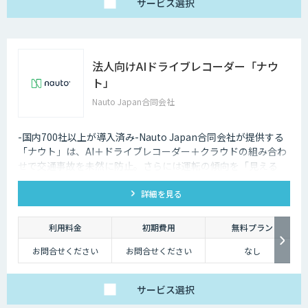
FRONTEOクラウド：
サービス
選択
200万円、オンプレ：
250万円
詳細はお気軽にお問い
合わせください。
法人向けAIドライブレコーダー「ナウ
ト」
Nauto Japan合同会社
-国内700社以上が導入済み-Nauto Japan合同会社が提供する
「ナウト」は、AI＋ドライブレコーダー＋クラウドの組み合わ
せで交通事故を未然に防止。さらには運転の傾向を「見える
化」し、ドライバーの安全意識向上や安全運転指導の効率化も
詳細を見る
実現。
利用料金
初期費用
無料プラン
お問合せください
お問合せください
なし
サービス
選択