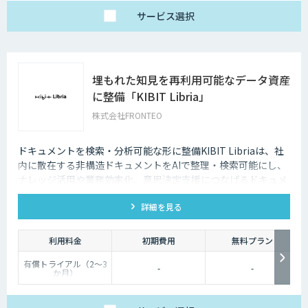
サービス
選択
埋もれた知見を再利用可能なデータ資産
に整備「KIBIT Libria」
株式会社FRONTEO
ドキュメントを検索・分析可能な形に整備KIBIT Libriaは、社
内に散在する非構造ドキュメントをAIで整理・検索可能にし、
ナレッジ活用や業務効率化、意思決定支援につなげるドキュメ
ント利活用DXソリューションです。
詳細を見る
利用料金
初期費用
無料プラン
有償トライアル（2～3
-
-
か月）
実際のお客様データを
使用してお試しいただ
くことが可能です。