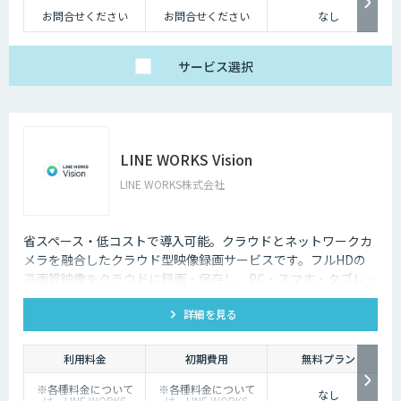
お問合せください
お問合せください
なし
サービス
選択
LINE WORKS Vision
LINE WORKS株式会社
省スペース・低コストで導入可能。クラウドとネットワークカ
メラを融合したクラウド型映像録画サービスです。フルHDの
高画質映像をクラウドに録画・保存し、PC・スマホ・タブレッ
トからいつでもどこでも確認可能。省スペース・低コストで導
詳細を見る
入でき、安定した品質と柔軟な運用性を兼ね備えています。
利用料金
初期費用
無料プラン
※各種料金について
※各種料金について
なし
は、LINE WORKS
は、LINE WORKS