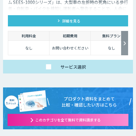
ム SEES-1000シリーズ」は、大型車の左折時の死角にいる歩行
者・自転車・バイクを検知し運転者へ警告することで、人命に
かかわる大きな事故を事前に防ぎます。 現在運用中の車両に後
詳細を見る
付けが可能で、検知時に音と光と映像でドライバーへ警告しま
す。
利用料金
初期費用
無料プラン
なし
お問い合わせください
なし
サービス
選択
プロダクト資料をまとめて
比較・確認したい方はこちら
このカテゴリを全て無料で資料請求する