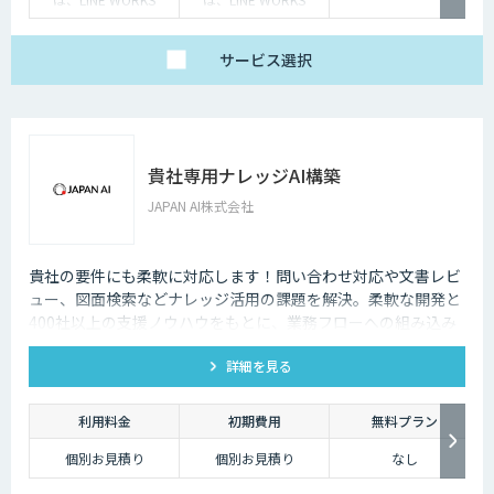
Visionの販売店までお
Visionの販売店までお
問合せください。
問合せください。
サービス
選択
貴社専用ナレッジAI構築
JAPAN AI株式会社
貴社の要件にも柔軟に対応します！問い合わせ対応や文書レビ
ュー、図面検索などナレッジ活用の課題を解決。柔軟な開発と
400社以上の支援ノウハウをもとに、業務フローへの組み込み
からセキュアな環境構築まで対応します。
詳細を見る
利用料金
初期費用
無料プラン
個別お見積り
個別お見積り
なし