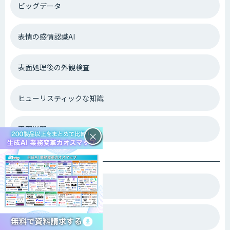
ビッグデータ
表情の感情認識AI
表面処理後の外観検査
ヒューリスティックな知識
表現学習
×
ふ
物体検出
物体認識