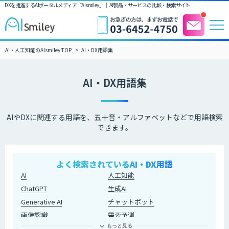
DXを推進するAIポータルメディア「AIsmiley」｜ AI製品・サービスの比較・検索サイト
AI・人工知能のAIsmiley TOP
AI・DX用語集
AI・DX用語集
AIやDXに関連する用語を、五十音・アルファベットなどで用語検索
できます。
よく検索されているAI・DX用語
AI
人工知能
ChatGPT
生成AI
Generative AI
チャットボット
画像認識
需要予測
もっと見る
AI OCR
アノテーション