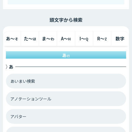
AI 議事録
AI開発
AI開発会社
LLM
頭文字から検索
大規模言語モデル
GPT4
対話型AI
ボイスボット
シンギュラリティ
機械学習
あ〜
た〜
ま〜
A〜
I〜
R〜
数字
そ
ほ
わ
H
Q
Z
ディープラーニング
AIモデル
感情認識
顔認証
あ
行
教師データ
音声認識
あ
AI 検索システム
ナレッジマネジメント
レコメンド AI
PoC
あいまい検索
PoC検証
異常検知
予知保全
外観検査
アノテーションツール
自然言語処理
電子帳簿保存法
リスキリング
コールセンター AI
配送ルート最適化
AI 歴史
アバター
AI教育
AI ソリューション
AI学習データ
Web接客