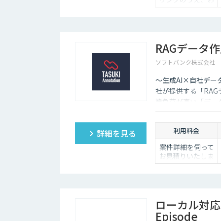
見積りを作成しま
す
⚫ 初回のお取引で
は、トライアル実
施後に概算見積を
RAGデータ
ご提示いたします
⚫ ご予算や納期条
ソフトバンク株式会社
件に応じたご提案
も可能です
～生成AI×自社デー
社が提供する「RAG
業負荷が高い「デー
回答精度の向上を支
利用料金
詳細を見る
案件詳細を伺って
お見積りいたしま
す。
ローカル対応文
Episode