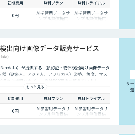
初期費用
無料プラン
無料トライアル
AI学習用データサ
AI学習用データサ
0円
ンプル無償提供
ンプル無償提供
検出向け画像データ販売サービス
data）
社（Nexdata）が提供する「顔認証・物体検出向け画像データ
人種（欧米人、アジア人、アフリカ人）姿勢、角度、マス
ど様々な状況をカバー、総計500万枚を超えています。
サー
もっと見る
選
初期費用
無料プラン
無料トライアル
AI学習用データサ
AI学習用データサ
0円
ンプル無償提供
ンプル無償提供