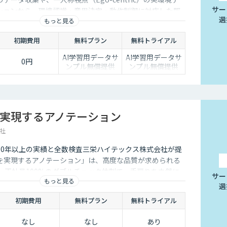
サー
ションから、環境認識・意思決定・動作制御に対応した既
選
もっと見る
、フィジカルAI開発を加速させる包括的なデータソリュー
ます。
初期費用
無料プラン
無料トライアル
AI学習用データサ
AI学習用データサ
0円
ンプル無償提供
ンプル無償提供
実現するアノテーション
社
10年以上の実績と全数検査三栄ハイテックス株式会社が提
を実現するアノテーション」は、高度な品質が求められる
。正社員100%のダブルチェック体制で、手戻りを未然に
サー
もっと見る
ータを提供します。
選
初期費用
無料プラン
無料トライアル
なし
なし
あり