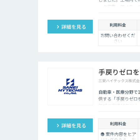
ータ収集・アノテー
製データセットまで
ションを提供いたし
利用料金
詳細を見る
お問い合わせくだ
さい
手戻りゼロを
三栄ハイテックス株式会
自動車・医療分野で
供する「手戻りゼロ
領域で実績10年以上
防ぎ高精度な教師デ
利用料金
詳細を見る
⚫ 案件内容をヒア
リングのうえ、お