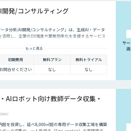
AI開発/コンサルティング
データ分析/AI開発/コンサルティング」は、生成AI・データ
を活用し、企業のDX推進や業務効率化を支援するサービス
サー
もっと見る
選
初期費用
無料プラン
無料トライアル
お問合せください
なし
なし
I・AIロボット向け教師データ収集・
data）
5億円超を投資し、延べ8,000㎡超の専用データ収集工場を構築
データ収集や、一人称視点（Ego-centric）の実環境デ