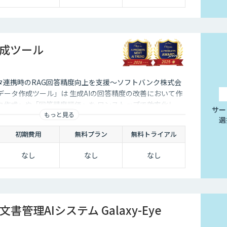
作成ツール
タ連携時のRAG回答精度向上を支援～ソフトバンク株式会
データ作成ツール」は 生成AIの回答精度の改善において作
タ作成」や「回答精度評価」を ワンストップで効率化し、
サー
もっと見る
援します。
選
初期費用
無料プラン
無料トライアル
なし
なし
なし
書管理AIシステム Galaxy-Eye