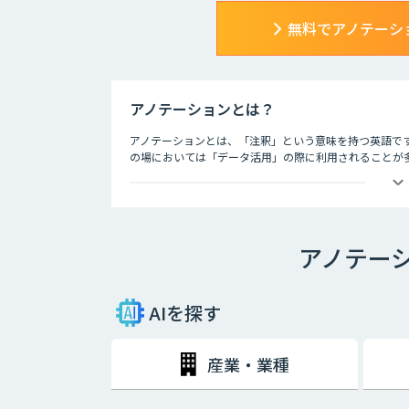
無料でアノテーシ
アノテーションとは？
アノテーションとは、「注釈」という意味を持つ英語で
の場においては「データ活用」の際に利用されることが多
対してタグやメタデータなどの情報を与えること」と定
そんなアノテーションですが、近年はビッグデータ関連の
テーションの需要も高まりつつある状況です。アノテー
要な業務であり、大量のデータを分析していく上では欠
アノテー
AIを探す
産業・業種