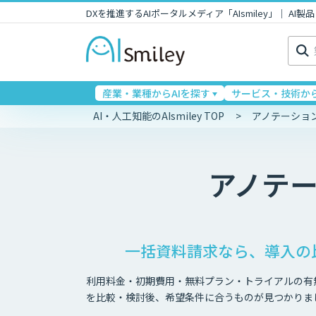
DXを推進するAIポータルメディア「AIsmiley」｜ A
検
索:
産業・業種からAIを探す
サービス・技術から
AI・人工知能のAIsmiley TOP
アノテーショ
アノテ
一括資料請求なら、導入の
利用料金・初期費用・無料プラン・トライアルの有
を比較・検討後、希望条件に合うものが見つかりま