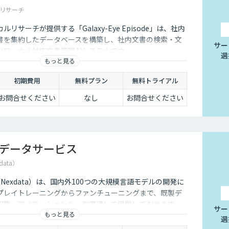
リサーチ
リサーチが提供する「Galaxy-Eye Episode」は、社内
書を集約したデータベースを構築し、社内文書の検索・文
サー
なローカル対応文書管理AIシステムです。
選
もっと見る
初期費用
無料プラン
無料トライアル
お問合せください
なし
お問合せください
習データサービス
data）
社（Nexdata）は、国内外100つの大規模言語モデルの開発に
プレイトレーニングからファンチューニングまで、既製デ
収集・アノテーションを一気貫通して提供しております。
サー
もっと見る
選