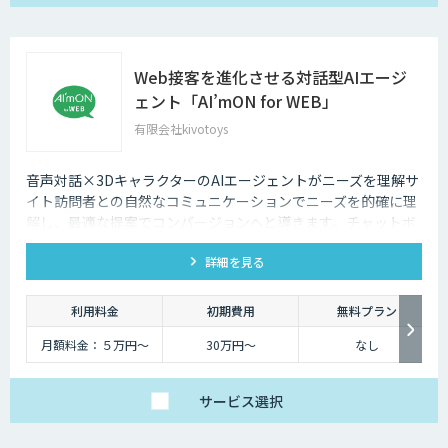
Web接客を進化させる対話型AIエージ
ェント「AI’mON for WEB」
有限会社kivotoys
音声対話×3DキャラクターのAIエージェントがニーズを理解サ
イト訪問者との自然なコミュニケーションでニーズを的確に理
解し、最適な提案でコンバージョンへと導きます。チャットボ
ットを超えた最強のデジタル営業、デジタル広報担当です。
詳細を見る
利用料金
初期費用
無料プラン
月額料金：５万円〜
30万円〜
なし
サービス
選択