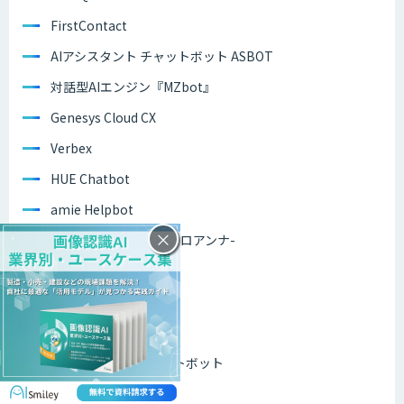
FirstContact
AIアシスタント チャットボット ASBOT
対話型AIエンジン『MZbot』
Genesys Cloud CX
Verbex
HUE Chatbot
amie Helpbot
×
Assistant AI Roanna -ロアンナ-
Benefitter
デジタルヒューマン
チャットプラス
QuickSolutionチャットボット
cognigy