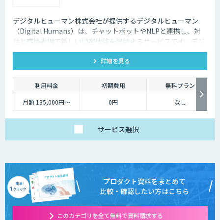
デジタルヒューマン株式会社が提供するデジタルヒューマン
（Digital Humans）は、チャットボットやNLPと連携し、対
話と感情表現で新しい顧客体験を提供するサービスです。デジ
タル従業員として、直感的で、インパクトがあり、競争力があ
詳細を見る
るサービス創造と顧客体験が提供できます。
利用料金
初期費用
無料プラン
月額 135,000円〜
0円
なし
サービス
選択
プロダクト資料をまとめて
比較・確認したい方はこちら
このカテゴリを全て無料で資料請求する