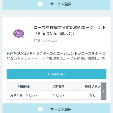
サービス
選択
ニーズを理解する対話型AIエージェント
「AI’mON for 展示会」
有限会社kivotoys
音声対話×3DキャラクターのAIエージェントがニーズを理解自
然なコミュニケーションで来場者のニーズを的確に理解し、最
適な提案で質の高いリード獲得を目指します。多言語対応のス
タッフとして、人件費削減も実現。対話記録の取得・分析で展
詳細を見る
示会後の追客も確実な成果へ。
利用料金
初期費用
無料プラン
月額料金：５万円〜
30万円〜
なし
サービス
選択