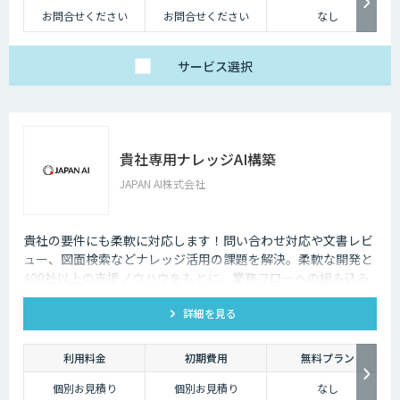
なくないのです。
お問合せください
お問合せください
なし
そのような場合に、チャットボットを設置しておけば、ユーザーの疑問を
解消することができるため、顧客満足度向上にもつなげていくことができ
サービス
選択
ます。低コストで問い合わせ対応の環境を整えられるという点は大きなメ
リットといえるでしょう。
・問い合わせ対応を効率化できる
ユーザーから似たような問い合わせが頻繁に寄せられることは決して珍し
貴社専用ナレッジAI構築
くありません。その質問に毎回担当者が回答していくのは、決して効率的
とはいえないでしょう。その点、チャットボットであれば問い合わせ対応
JAPAN AI株式会社
を自動化できるため、従業員は他の業務へ力を注ぐことが可能になりま
す。
貴社の要件にも柔軟に対応します！問い合わせ対応や文書レビ
・気軽に問い合わせできる
ュー、図面検索などナレッジ活用の課題を解決。柔軟な開発と
問い合わせの窓口が電話やメールのみの場合、問い合わせというアクショ
400社以上の支援ノウハウをもとに、業務フローへの組み込み
ンを面倒に感じてしまい、離脱してしまうユーザーも少なくありません。
からセキュアな環境構築まで対応します。
その点、チャットボットであれば普段の友人とのチャットと同じ感覚で質
詳細を見る
問することができます。また、「相手がロボット」という認識があるた
め、ユーザーもより気軽に問い合わせを行うことができるのです。
利用料金
初期費用
無料プラン
チャットボットは多種多様な業界で導入されており、様々なメリットをも
たらす存在です。近年は人手不足が深刻化しているため、多くの企業にと
個別お見積り
個別お見積り
なし