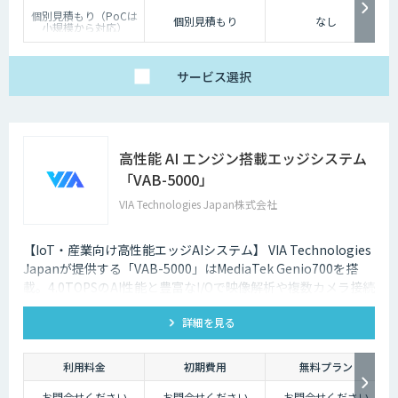
個別見積もり（PoCは
個別見積もり
なし
小規模から対応）
サービス
選択
高性能 AI エンジン搭載エッジシステム
「VAB-5000」
VIA Technologies Japan株式会社
【IoT・産業向け高性能エッジAIシステム】 VIA Technologies
Japanが提供する「VAB-5000」はMediaTek Genio700を搭
載。4.0TOPSのAI性能と豊富なI/Oで映像解析や複数カメラ接続
に対応し、低消消費電力かつ小型で柔軟な設置が可能です。
詳細を見る
利用料金
初期費用
無料プラン
お問合せください
お問合せください
お問合せください