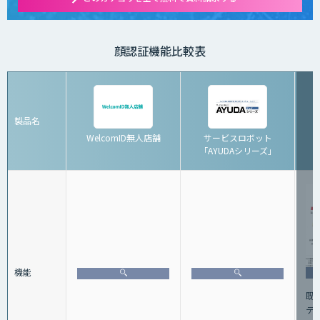
顔認証機能比較表
製品名
WelcomID無人店舗
サービスロボット
「AYUDAシリーズ」
機能
既
テ