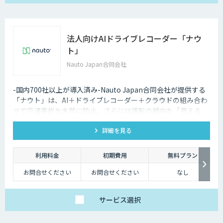
法人向けAIドライブレコーダー「ナウ
ト」
Nauto Japan合同会社
-国内700社以上が導入済み-Nauto Japan合同会社が提供する
「ナウト」は、AI＋ドライブレコーダー＋クラウドの組み合わ
せで交通事故を未然に防止。さらには運転の傾向を「見える
化」し、ドライバーの安全意識向上や安全運転指導の効率化も
詳細を見る
実現。
利用料金
初期費用
無料プラン
お問合せください
お問合せください
なし
サービス
選択