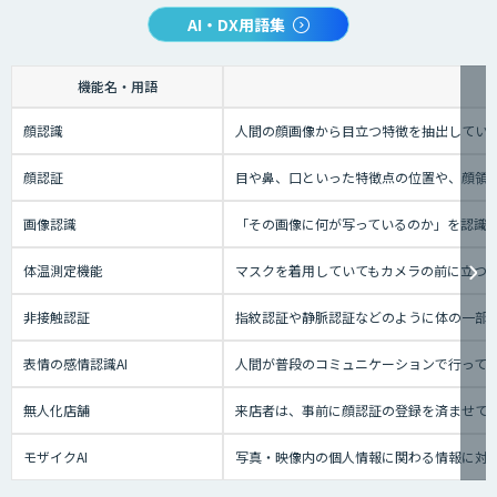
AI・DX用語集
機能名・用語
顔認識
人間の顔画像から目立つ特徴を抽出してい
顔認証
目や鼻、口といった特徴点の位置や、顔領
画像認識
「その画像に何が写っているのか」を認識
体温測定機能
マスクを着用していてもカメラの前に立つ
非接触認証
指紋認証や静脈認証などのように体の一部
表情の感情認識AI
人間が普段のコミュニケーションで行って
無人化店舗
来店者は、事前に顔認証の登録を済ませて
モザイクAI
写真・映像内の個人情報に関わる情報に対