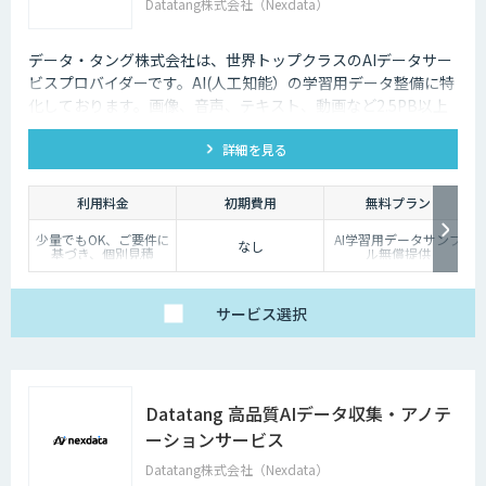
Datatang株式会社（Nexdata）
データ・タング株式会社は、世界トップクラスのAIデータサー
ビスプロバイダーです。AI(人工知能）の学習用データ整備に特
化しております。画像、音声、テキスト、動画など2.5PB以上
のアノテーション済みデータを保持、またカスタマイズデータ
詳細を見る
の収集と自動化技術を利用したアノテーションサービスを提供
しております。
利用料金
初期費用
無料プラン
少量でもOK、ご要件に
AI学習用データサンプ
なし
基づき、個別見積
ル無償提供
サービス
選択
Datatang 高品質AIデータ収集・アノテ
ーションサービス
Datatang株式会社（Nexdata）