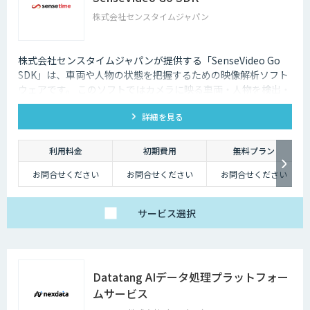
株式会社センスタイムジャパン
株式会社センスタイムジャパンが提供する「SenseVideo Go
SDK」は、車両や人物の状態を把握するための映像解析ソフト
ウェアです。 このソフトではカメラに映る車両・人物を検出・
追跡します。更に四輪車や二輪車の車種・色、人物の性別・年
詳細を見る
代・服装などの属性も同時に認識します。
利用料金
初期費用
無料プラン
お問合せください
お問合せください
お問合せください
サービス
選択
Datatang AIデータ処理プラットフォー
ムサービス