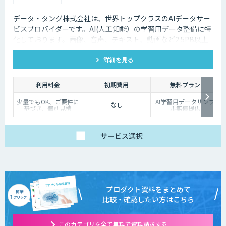
データ・タング株式会社は、世界トップクラスのAIデータサー
ビスプロバイダーです。AI(人工知能）の学習用データ整備に特
化しております。画像、音声、テキスト、動画など2.5PB以上
のアノテーション済みデータを保持、またカスタマイズデータ
詳細を見る
の収集と自動化技術を利用したアノテーションサービスを提供
しております。
利用料金
初期費用
無料プラン
少量でもOK、ご要件に
AI学習用データサンプ
なし
基づき、個別見積
ル無償提供
サービス
選択
プロダクト資料をまとめて
比較・確認したい方はこちら
このカテゴリを全て無料で資料請求する