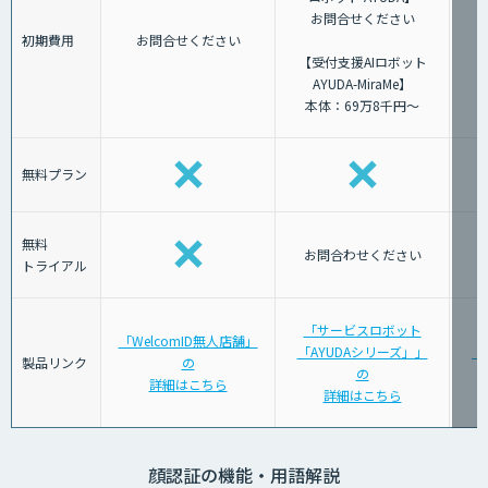
お問合せください
初期費用
お問合せください
【受付支援AIロボット
AYUDA-MiraMe】
本体：69万8千円～
無料プラン
無料
お問合わせください
トライアル
「サービスロボット
「WelcomID無人店舗」
「AYUDAシリーズ」」
「J
製品リンク
の
の
詳細はこちら
詳細はこちら
顔認証の機能・用語解説