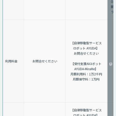
Op
開
ラ
【自律移動型サービス
ロボット AYUDA】
お問合せください
利用料金
お問合せください
【受付支援AIロボット
AYUDA-MiraMe】
月額利用料：1万2千円
月額保守料：1万円
【自律移動型サービス
ロボット AYUDA】