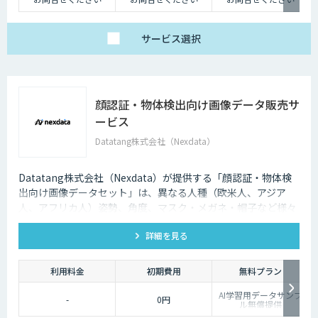
サービス
選択
顔認証・物体検出向け画像データ販売サ
ービス
Datatang株式会社（Nexdata）
Datatang株式会社（Nexdata）が提供する「顔認証・物体検
出向け画像データセット」は、異なる人種（欧米人、アジア
人、アフリカ人）姿勢、角度、マスク・メガネ・帽子など様々
な状況をカバー、総計500万枚を超えています。
詳細を見る
利用料金
初期費用
無料プラン
AI学習用データサンプ
-
0円
ル無償提供