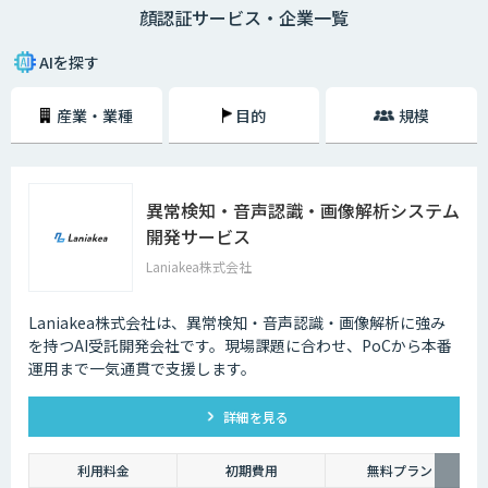
顔認証サービス・企業一覧
ティを実現できるのも魅力の一つです。最近では、スマホや入退室のセキ
ュリティなどにも活用され始めており、ますます注目度を高めています。
AIを探す
産業・業種
目的
規模
異常検知・音声認識・画像解析システム
開発サービス
Laniakea株式会社
Laniakea株式会社は、異常検知・音声認識・画像解析に強み
を持つAI受託開発会社です。現場課題に合わせ、PoCから本番
運用まで一気通貫で支援します。
詳細を見る
利用料金
初期費用
無料プラン