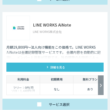
LINE WORKS AiNote
LINE WORKS株式会社
月額19,800円～法人向け機能をこの価格で。LINE WORKS
AiNoteは会議記録管理サービスです。 会議内容を自動的に記
録し、メンバーと共有が可能です。独自開発のAI技術によっ
て、業界屈指の高品質・低価格を実現しています。
詳細を見る
利用料金
初期費用
無料プラン
フリー：0円/月
なし
あり
ソロ：1,440円/月
チーム：19,800円/月
ビジネス：54,000円/
月
エンタープライズ：
サービス
選択
162,000円/月
※年間契約の金額とな