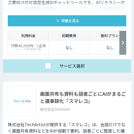
企業向けの対話型生成AIチャットツールです。 AIリテラシーの
向上から業務効率の改善まで、ナレフルチャットが生成AIの力
を最大限に引き出し、生成AI活用をトータルでサポートしま
詳細を見る
す。
利用料金
初期費用
無料プラン
月額40,000円／1企業
なし
なし
ユーザ数無制限
サービス
選択
画面共有も資料も話者ごとにAIがまるご
と議事録化『スマレコ』
株式会社TechArtist
株式会社TechArtistが提供する「スマレコ」は、会話だけでな
く画面共有資料などをAIが自動で要約、話者ごとに整理した議