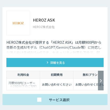
ります。
HEROZ ASK
HEROZ株式会社
HEROZ株式会社が提供する「HEROZ ASK」は月額900円から
最新の生成AIモデル（ChatGPT/Gemini/Claude等）に対応し
た法人向け生成AI SaaSです。セキュリティ対策も万全で、部
署・グループごとの活用が可能です。RAGやダッシュボードの
詳細を見る
搭載から議事録やOCR、スライド生成等のオプション機能も充
実しており、社内の生成AI活用の促進、定着までを伴走して支
援します。
利用料金
初期費用
無料プラン
月額900円/ユーザー
お問い合わせください
お問い合わせください
※29ID以下のご契約
は、月額1,980円/ユー
ザー
サービス
選択