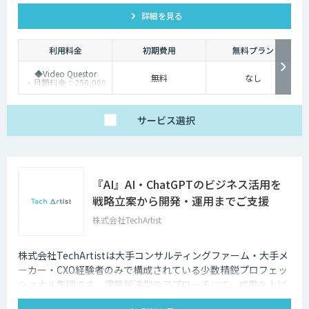
答を行います。
詳細を見る
利用料金
初期費用
無料プラン
◆Video Questor
無料
なし
・月額料金：250,000
円～ ※追加料金なく
Questellaを利用できま
す。
◆Questella
サービス
選択
・月額料金：100,000
円～
『AI』AI・ChatGPTのビジネス活用を
戦略立案から開発・運用までご支援
株式会社TechArtist
株式会社TechArtistは大手コンサルティングファーム・大手メ
ーカー・CXO経験者のみで構成されている少数精鋭プロフェッ
ショナル集団です。課題解決型のアプローチにて、成果を上げ
るソリューションを『高速』『高品質』『低予算』でご提供可