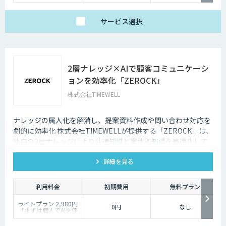
サービス
選択
2層ナレッジ×AIで顧客コミュニケーシ
ョンを効率化「ZEROCK」
株式会社TIMEWELL
ナレッジの属人化を解消し、提案資料作成や問い合わせ対応を
劇的に効率化 株式会社TIMEWELLが提供する「ZEROCK」は、
独自の2層ナレッジにより共通知識と案件別知識を最適化して
活用できるAIエージェントです 。資料作成や返信工数を最大
詳細を見る
80%削減し、商談獲得までを自動化します。
利用料金
初期費用
無料プラン
ライトプラン 2,980円
0円
なし
「まずは個人でAIを使
い倒したい」方に
・1名様利用