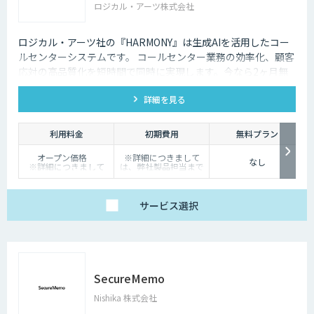
ロジカル・アーツ株式会社
ロジカル・アーツ社の『HARMONY』は生成AIを活用したコー
ルセンターシステムです。 コールセンター業務の効率化、顧客
応対の高品質化を短時間で同時に実現します。今なら2ヶ月無
料でお試し可能
詳細を見る
利用料金
初期費用
無料プラン
オープン価格
※詳細につきまして
なし
※詳細につきまして
は、弊社製品担当まで
は、弊社製品担当まで
お問い合わせくださ
お問い合わせくださ
い。
い。
サービス
選択
SecureMemo
Nishika 株式会社