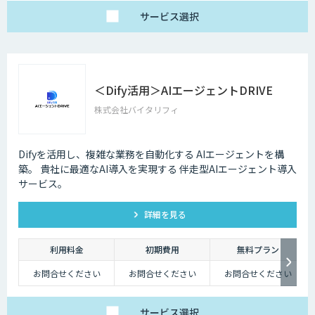
・AIチャット無制限
で、日々の壁打ちや調
サービス
選択
査を効率化
※AIスライド作成など
一部機能制限あり
スタンダードプラン
30,000円
「チームで業務を劇的
に変えたい」方に
＜Dify活用＞AIエージェントDRIVE
・5名様まで一律料金
で使い放題
株式会社バイタリフィ
・全機能制限なし！ AI
スライドも自動作成
・1名あたり実質6,000
円で、チームの生産性
を最大化
Difyを活用し、複雑な業務を自動化する AIエージェントを構
築。 貴社に最適なAI導入を実現する 伴走型AIエージェント導入
サービス。
詳細を見る
利用料金
初期費用
無料プラン
お問合せください
お問合せください
お問合せください
サービス
選択