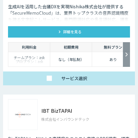
生成AIを活用した会議DXを実現Nishika株式会社が提供する
「SecureMemoCloud」は、業界トップクラスの音声認識精度
を誇る文字起こしサービス。専門用語対応や多言語対応、議事
録の自動作成機能を搭載し、効率的な文字起こしを実現。
詳細を見る
利用料金
初期費用
無料プラン
チームプラン：ask
なし（年払制）
あり
プロプラン：ask
ビジネスプラン：ask
サービス
選択
IBT BizTAPAI
株式会社インバウンドテック