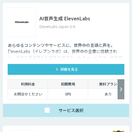
AI音声生成 ElevenLabs
ElevenLabs Japan G.K.
あらゆるコンテンツやサービスに、世界中の言語と声を。
ElevenLabs（イレブンラボ）は、世界中の企業に信頼され
る、安全で高品質なAI音声生成プラットフォームです。最先端
の技術で自然な音声を生成し、多言語対応やボイスクローニン
詳細を見る
グ機能も、悪用を防ぐ倫理的ガードレールの中で提供します。
利用料金
初期費用
無料プラン
お問合せください
0円
あり
サービス
選択