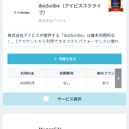
ibisScribe（アイビススクライ
ブ）
株式会社アイビス
株式会社アイビスが提供する「ibisScribe」は基本利用料な
し、1アカウントから利用できるコストパフォーマンスに優れ
たAI議事録作成サービスです。議事録作成の人件費が大幅に削
減でき、社内の共有も簡単にできます。ゼロトラストセキュリ
詳細を見る
ティ対応で安心して利用できます。
利用料金
初期費用
無料プラン
600円/月
なし
あり
サービス
選択
MµgenGAI