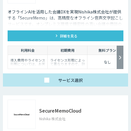
オフラインAIを活用した会議DXを実現Nishika株式会社が提供
する「SecureMemo」は、高精度なオフライン音声文字起こし
サービスです。オンプレミス環境で機密性の高い会議や商談の
議事録作成を安全に支援します。
詳細を見る
利用料金
初期費用
無料プラン
導入費用やライセンス
ライセンス形態によっ
なし
形態については、お客
て異なりますので、詳
様の利用規模やニーズ
細は弊社担当者とのご
に応じて異なります。
面談の際にご相談くだ
詳細は弊社担当者との
さい。
ご面談の際にご相談く
サービス
選択
ださい。お見積りや最
適なプランのご提案を
させていただきます。
SecureMemoCloud
Nishika 株式会社