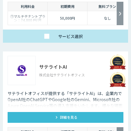
利用料金
初期費用
無料プラン
①マルチテナントプラ
50,000円
なし
ン：74,800 円/月
②スタータープラン：
49,800円/月
③スタンダードプラ
ン：89,800円/月
サービス
選択
④ワイドプラン：
149,800円/月
サテライトAI
株式会社サテライトオフィス
サテライトオフィスが提供する「サテライトAI」は、企業内で
OpenAI社のChatGPTやGoogle社のGemini、Microsoft社の
Azure OpenAI Service等の導入支援をいたします。様々な場面
で生成AIを活用して企業の業務改善をサポートいたします。法
詳細を見る
人向けの生成AIの導入はサテライトオフィスにご相談くださ
い。