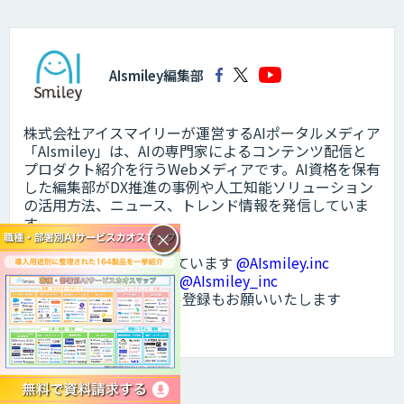
AIsmiley編集部
株式会社アイスマイリーが運営するAIポータルメディア
「AIsmiley」は、AIの専門家によるコンテンツ配信と
プロダクト紹介を行うWebメディアです。AI資格を保有
した編集部がDX推進の事例や人工知能ソリューション
の活用方法、ニュース、トレンド情報を発信していま
す。
×
・Facebookでも発信しています
@AIsmiley.inc
・Xもフォローください
@AIsmiley_inc
・Youtubeのチャンネル登録もお願いいたします
@aismiley
メルマガに登録する