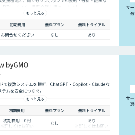
成支援機能と、誰でもワンボタンでAI要約・分析・翻訳な
能を搭載している、最強会議支援ツールです。
サー
もっと見る
選
初期費用
無料プラン
無料トライアル
お問合せください
なし
あり
ow byGMO
社
複数システムを横断。ChatGPT・Copilot・Claudeな
ステムを安全につなぐ。
サー
もっと見る
選
初期費用
無料プラン
無料トライアル
初期費用：0円
あり
なし
※詳しくはお問い
※詳しくはお問い
合わせください
合わせください