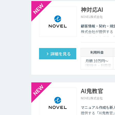
神対応AI
NOVEL株式会社
顧客情報・契約・規
株式会社が提供する「
エージェントです。
し、自動送信か下書
利用料金
詳細を見る
月額 10万円〜
（税抜き・利用量
に応じて見積り）
AI鬼教官
NOVEL株式会社
マニュアル作成も新人
提供する「AI鬼教官