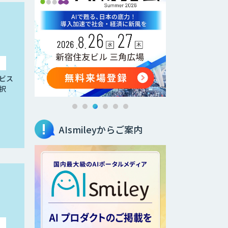
ビス
択
AIsmileyからご案内