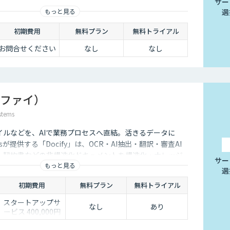
サー
もっと見る
選
初期費用
無料プラン
無料トライアル
お問合せください
なし
なし
ドシファイ）
tems
イルなどを、AIで業務プロセスへ直結。活きるデータに
stemsが提供する「Docify」は、OCR・AI抽出・翻訳・審査AI
F・契約書などの非構造化ドキュメントを構造化・ナレッジ
サー
もっと見る
トによる業務自動化まで実現するAIプラットフォームで
選
初期費用
無料プラン
無料トライアル
スタートアップサ
なし
あり
ービス 400,000円
より（別途個別見
積）