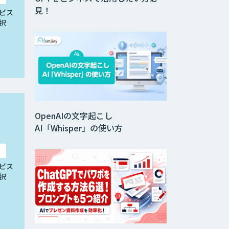
見！
ビス
択
OpenAIの文字起こし
AI「Whisper」の使い方
ビス
択