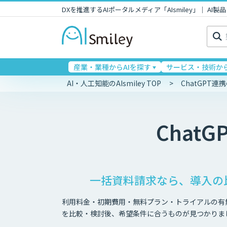
DXを推進するAIポータルメディア「AIsmiley」｜ A
検
索:
産業・業種からAIを探す
サービス・技術から
AI・人工知能のAIsmiley TOP
ChatGPT
ChatG
一括資料請求なら、導入の
利用料金・初期費用・無料プラン・トライアルの有
を比較・検討後、希望条件に合うものが見つかりま