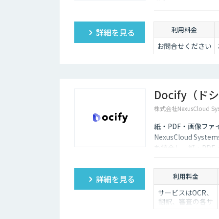
です。
利用料金
詳細を見る
お問合せください
Docify（
株式会社NexusCloud Sys
紙・PDF・画像ファ
NexusCloud Sy
を統合し、紙・PD
化し、AIエージェン
す。
利用料金
詳細を見る
サービスはOCR、
翻訳、審査の各サ
ービスの基本使用
料＋ポイント使用