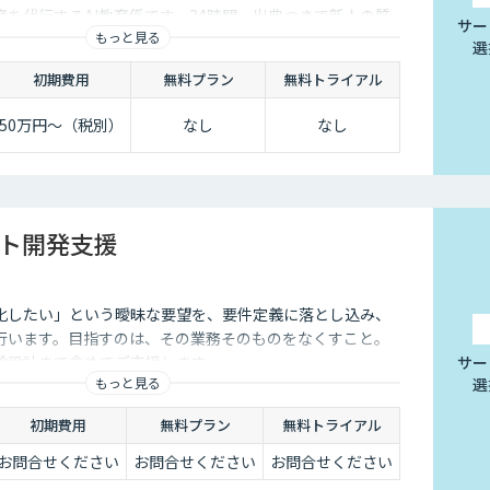
を代行するAI教育係です。24時間・出典つきで新人の質
サー
もっと見る
選
初期費用
無料プラン
無料トライアル
50万円〜（税別）
なし
なし
ント開発支援
化したい」という曖昧な要望を、要件定義に落とし込み、
行います。目指すのは、その業務そのものをなくすこと。
験設計まで含めてご支援します。
サー
もっと見る
選
初期費用
無料プラン
無料トライアル
お問合せください
お問合せください
お問合せください