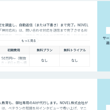
定を調査し、自動返信（または下書き）まで完了。NOVEL
神対応AI」は、問い合わせ対応を送信まで完了させるAI
顧客情報・契約・規定を突き合わせて回答を数十秒で作成
サー
もっと見る
き止めかを選べます。
選
初期費用
無料プラン
無料トライアル
50万円〜（税抜
なし
なし
き・約1ヶ月〜構
築）
教育も、御社専用のAIが代行します。NOVEL株式会社が
」は、ベテランの知識をAIインタビューで吸い上げ、マニ