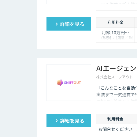
ュアル作成と新人教育
問に答えます。
利用料金
詳細を見る
月額 10万円〜
（税別・規模／利
用人数により個別
見積）
AIエージェ
株式会社スニフアウト
「こんなことを自動
実装まで一気通貫で
現場に定着させる体
利用料金
詳細を見る
お問合せください