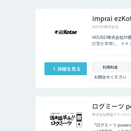
料（従量）での構
成
（基本利用料）
imprai ezKo
・1サービスあた
り100,000円/月
HOUSEI株式会社
（ポイント使用
HOUSEI株式会社が提
料）
応答を実現し、テキ
・1ポイント1円相
ービスです。
当、10,000ポイン
ト単位で事前デポ
ジット
利用料金
詳細を見る
・各サービス毎の
利用ポイントは以
お問合せください
下の通り
OCR 5ポイ
ント/1ページあた
り
翻訳 1ポイ
ログミーツ pow
ント/1,000文字
審査 5ポイ
株式会社時空テクノロジ
ント/1審査
「ログミーツ powe