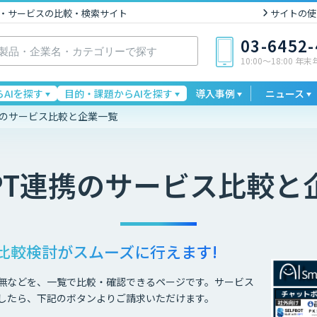
I製品・サービスの比較・検索サイト
サイトの使
03-6452
10:00〜18:00 年
AIを探す
目的・課題からAIを探す
導入事例
ニュース
連携のサービス比較と企業一覧
PT連携
のサービス比較と
比較検討が
スムーズに行えます!
無などを、一覧で比較・確認できるページです。サービス
したら、下記のボタンよりご請求いただけます。