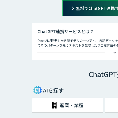
無料でChatGPT連
ChatGPT連携サービスとは？
OpenAIが開発した言語モデルの一つです。 言語デー
てそのパターンを元にテキストを生成したり自然言語のタス
徴として、人間との自然な対話を模倣することができ、
す。
ChatG
AIを探す
産業・業種