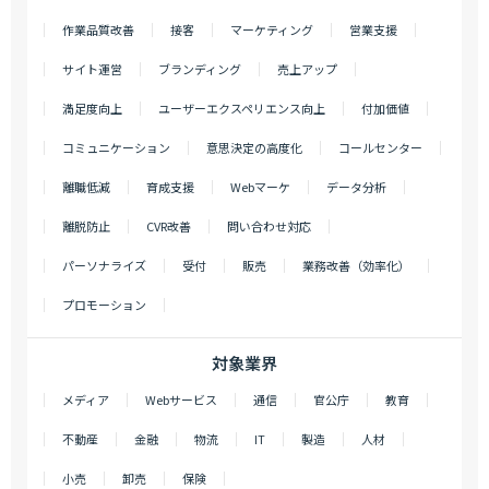
作業品質改善
接客
マーケティング
営業支援
サイト運営
ブランディング
売上アップ
満足度向上
ユーザーエクスペリエンス向上
付加価値
コミュニケーション
意思決定の高度化
コールセンター
離職低減
育成支援
Webマーケ
データ分析
離脱防止
CVR改善
問い合わせ対応
パーソナライズ
受付
販売
業務改善（効率化）
プロモーション
対象業界
メディア
Webサービス
通信
官公庁
教育
不動産
金融
物流
IT
製造
人材
小売
卸売
保険