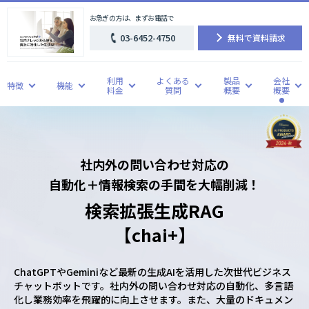
お急ぎの方は、まずお電話で
03-6452-4750
無料で資料請求
利用
よくある
製品
会社
特徴
機能
料金
質問
概要
概要
社内外の問い合わせ対応の
自動化＋情報検索の手間を大幅削減！
検索拡張生成RAG
【chai+】
ChatGPTやGeminiなど最新の生成AIを活用した次世代ビジネス
チャットボットです。社内外の問い合わせ対応の自動化、多言語
化し業務効率を飛躍的に向上させます。また、大量のドキュメン