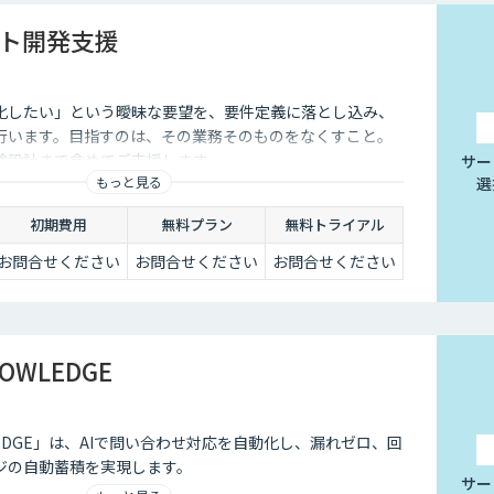
挙げられます。
ント開発支援
は、24時間365日対応できるという点です。スマートフォンの
化したい」という曖昧な要望を、要件定義に落とし込み、
行えるようになりました。そのため現在は、深夜に「この商品に
くないのです。
行います。目指すのは、その業務そのものをなくすこと。
験設計まで含めてご支援します。
サー
ユーザーの疑問を解消することができるため、顧客満足度向上に
もっと見る
選
対応の環境を整えられるという点は大きなメリットといえるでし
初期費用
無料プラン
無料トライアル
お問合せください
お問合せください
お問合せください
ことは決して珍しくありません。その質問に毎回担当者が回答し
点、チャットボットであれば問い合わせ対応を自動化できるた
。
NOWLEDGE
せというアクションを面倒に感じてしまい、離脱してしまうユー
れば普段の友人とのチャットと同じ感覚で質問することができま
NOWLEDGE」は、AIで問い合わせ対応を自動化し、漏れゼロ、回
ユーザーもより気軽に問い合わせを行うことができるのです。
ジの自動蓄積を実現します。
サー
々なメリットをもたらす存在です。近年は人手不足が深刻化して