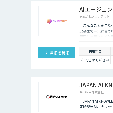
企業がチャットボットを導入するメリットは以下3つが
AIエージェ
・24時間365日対応できる
株式会社スニフアウト
チャットボットを導入することで得られる最大のメリット
「こんなことを自動
普及に伴い、ユーザーはいつでもインターネット検索を
ついてもっと詳しく知りたい」と思い立つケースも少な
実装まで一気通貫で
現場に定着させる体
そのような場合に、チャットボットを設置しておけば、
もつなげていくことができます。低コストで問い合わせ
ょう。
利用料金
詳細を見る
・問い合わせ対応を効率化できる
お問合せください
ユーザーから似たような問い合わせが頻繁に寄せられる
ていくのは、決して効率的とはいえないでしょう。その
め、従業員は他の業務へ力を注ぐことが可能になります
JAPAN AI K
・気軽に問い合わせできる
JAPAN AI株式会社
問い合わせの窓口が電話やメールのみの場合、問い合わ
ザーも少なくありません。その点、チャットボットであ
「JAPAN AI K
す。また、「相手がロボット」という認識があるため、
答時間半減、ナレッ
チャットボットは多種多様な業界で導入されており、様