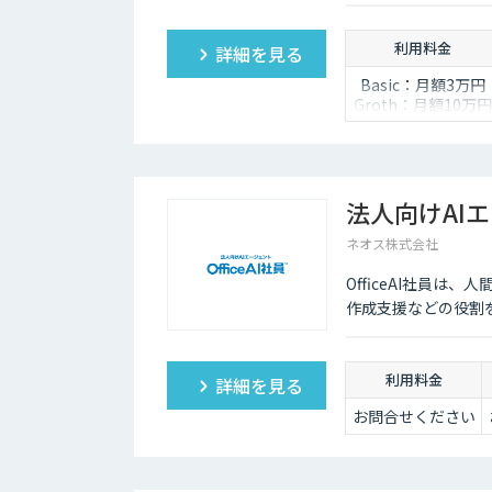
悪い時は管理画面か
度な特徴があります
利用料金
詳細を見る
Basic：月額3万円
Groth：月額10万円
Enterprise：月額2
万円
Trial：各プランの
額 ３０日間限定
法人向けAIエ
ネオス株式会社
OfficeAI社員
作成支援などの役割
利用料金
詳細を見る
お問合せください