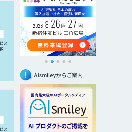
ビス
択
AIsmileyからご案内
ビス