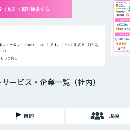
全て無料で資料請求する
ボット＝ボット（bot）」のことです。チャット形式で、打ち込
ます。
もっと見る
オ型」という2つの種類が存在します。
トサービス・企業一覧（社内）
ットで、文章全体の意味を理解した上で回答を返すことができる
過去のデータを蓄積して学習していくため、その学習を重ねるご
徴です。
め、「Aという単語が含まれていたらBを返答する」といったル
目的
規模
た、AI型のように学習を重ねていくわけでもないため、不適切
行う必要があります。