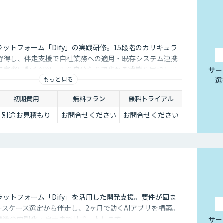
ラットフォーム「Dify」の実践研修。15段階のカリキュラ
習得し、伴走支援で自社業務への適用・既存システム連携
で実際に動くAIツールを自分たちで作れる状態を目指しま
サー
もっと見る
選
初期費用
無料プラン
無料トライアル
別途お見積もり
お問合せください
お問合せください
ラットフォーム「Dify」を活用した開発支援。要件が固ま
ースケース選定から伴走し、2ヶ月で動くAIアプリを構築。
発後の内製化・自走までサポートします。
サー