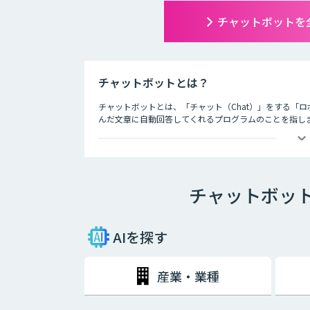
チャットボットを
チャットボットとは？
チャットボットとは、「チャット（Chat）」をする「ロ
んだ文章に自動回答してくれるプログラムのことを指し
チャットボットは、大きく分けると「AI型」と「シナリ
・AI型チャットボットの特徴
チャットボッ
「機械学習型」といわれる仕組みを採用したチャットボ
という特徴を持っています。また、機械学習型の場合、
とにチャットの回答精度が向上されていくのが大きな特
AIを探す
・シナリオ型チャットボットの特徴
シナリオ型チャットボットにはAIが搭載されていないた
産業・業種
ールを人間が事前に設定しておかなければなりません。ま
な返答が行われてしまう場合には、担当者が自ら修正を