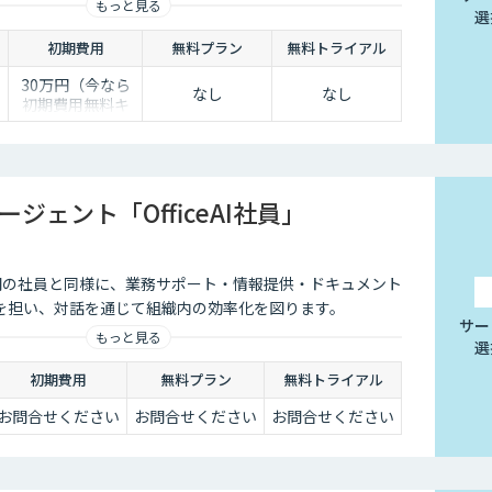
もっと見る
ら簡単にご自身でチューニングができる、簡単でかつ高精
選
。
初期費用
無料プラン
無料トライアル
30万円（今なら
なし
なし
初期費用無料キ
0
ャンペーン中）
半
ージェント「OfficeAI社員」
は、人間の社員と同様に、業務サポート・情報提供・ドキュメント
を担い、対話を通じて組織内の効率化を図ります。
サー
もっと見る
選
初期費用
無料プラン
無料トライアル
お問合せください
お問合せください
お問合せください