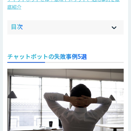
底紹介
ow
de
目次
[
[
]
]
sh
hi
チャットボットの失敗事例5選