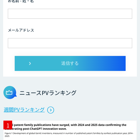
お名前 - 姓・名
製造業特化型オーダーメイドAI開発（知
財/FMEA/電気回路/CAD/外観検査）
メールアドレス
Web広告・SNS施策立案/レポーティング
自動化AIエージェント開発
Salesforce入力・ナーチャリング自動化
エージェント開発
ニュースPVランキング
営業特化型Dify導入支援・AIエージェン
週間PVランキング
ト開発
HEROZ ASK