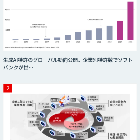
異常検知AI
需要予測＋業務最適化AIシステム
生成AI特許のグローバル動向公開。企業別特許数でソフト
『KISS』
バンクが世…
AI音声生成 ElevenLabs
imprai ezCheck