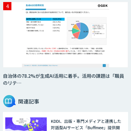
Questella
対話型AI×データ分析で顧客接点を革新
する
ローカル対応文書管理AIシステム
Galaxy-Eye Episode
自治体の78.2%が生成AI活用に着手。活用の課題は「職員
のリテ…
MµgenGAI
関連記事
KDDI、出版・専門メディアと連携した
AI DX Partner
対話型AIサービス「Buffmee」提供開