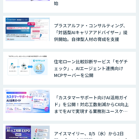
始
AIなんでも相談室
プラスアルファ・コンサルティング、
「対話型AIキャリアアドバイザー」提
供開始。自律型人材の育成を支援
図面検索AI
住宅ローン比較診断サービス「モゲチ
ェック」、AIエージェント連携向け
MCPサーバーを公開
生成AIコンタクトセンター
「HARMONY」
「カスタマーサポート向けAI活用ガイ
ド」を公開！対応工数削減からCX向上
までをAIで実現する業務別ユースケー
AI Canvas
ス集
アイスマイリー、8/5（水）から2日
音声認識向け多言語音声コーパス販売サ