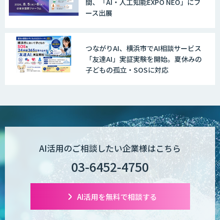
間、「AI・人工知能EXPO NEO」にブ
ービス
ース出展
つながりAI、横浜市でAI相談サービス
IBT BizTAPAI
「友達AI」実証実験を開始。夏休みの
子どもの孤立・SOSに対応
AI開発・伴走支援・内製化支援
オーダーメイドAI開発
AI活用のご相談したい企業様はこちら
03-6452-4750
ローカルLLM×RAG「Cosnex」
AI活用を無料で相談する