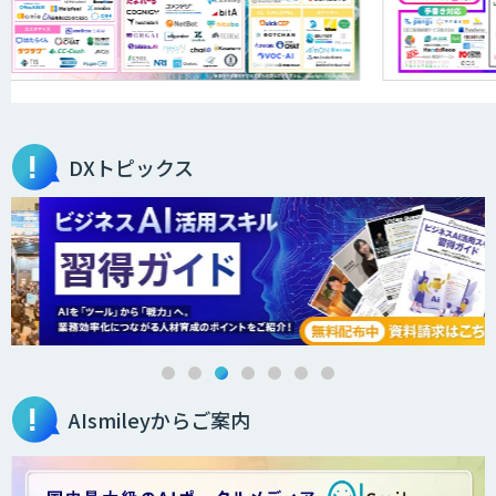
Smart Search
法人向けAIエージェント「OfficeAI社
員」
DXトピックス
2層ナレッジ×AIで顧客コミュニケーシ
ョンを効率化「ZEROCK」
＜Dify活用＞AIエージェントDRIVE
AIsmileyからご案内
WARP NEXT