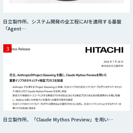
miibo
日立製作所、システム開発の全工程にAIを適用する基盤
「Agent…
CAIWA Service Viii（カイワサービスヴィ
ー）
ニーズを理解する対話型AIエージェント
「AI’mON for 展示会」
Web接客を進化させる対話型AIエージェ
ント「AI’mON for WEB」
日立製作所、「Claude Mythos Preview」を用い…
Agentforce