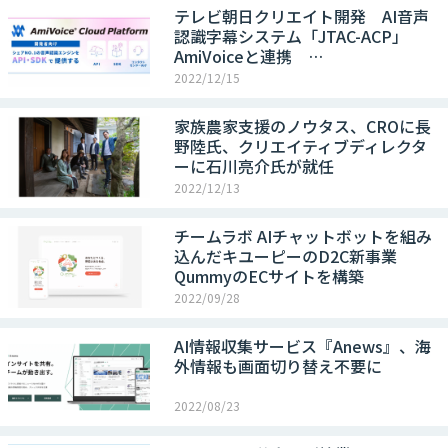
テレビ朝日クリエイト開発 AI音声
認識字幕システム「JTAC-ACP」
AmiVoiceと連携 …
2022/12/15
家族農家支援のノウタス、CROに長
野陸氏、クリエイティブディレクタ
ーに石川亮介氏が就任
2022/12/13
チームラボ AIチャットボットを組み
込んだキユーピーのD2C新事業
QummyのECサイトを構築
2022/09/28
AI情報収集サービス『Anews』、海
外情報も画面切り替え不要に
2022/08/23