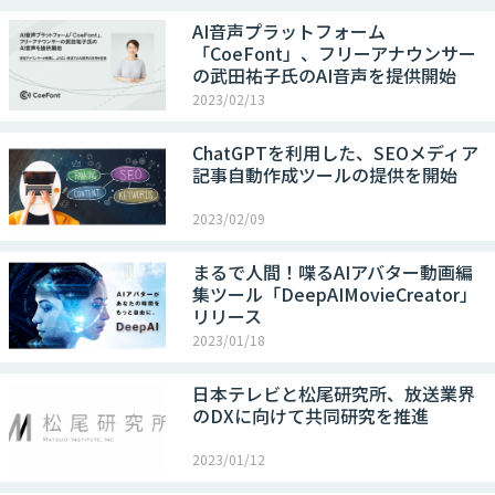
AI音声プラットフォーム
「CoeFont」、フリーアナウンサー
の武田祐子氏のAI音声を提供開始
2023/02/13
ChatGPTを利用した、SEOメディア
記事自動作成ツールの提供を開始
2023/02/09
まるで人間！喋るAIアバター動画編
集ツール「DeepAIMovieCreator」
リリース
2023/01/18
日本テレビと松尾研究所、放送業界
のDXに向けて共同研究を推進
2023/01/12