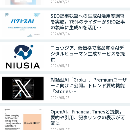
2024/07/26
SEO記事執筆への生成AI活用度調査
を実施。76%のライターがSEO記事
の執筆に生成AIを活用…
2024/07/04
ニュウジア、低価格で高品質なAIデ
ジタルヒューマン生成サービスを提
供
2024/05/31
対話型AI「Grok」、Premiumユーザ
ーに向けに公開。トレンド要約機能
「Stories …
2024/05/09
OpenAI、Financial Timesと提携。
要約や引用、記事リンクの表示が可
能に
2024/05/07