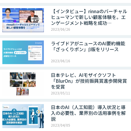
【インタビュー】rinnaのバーチャル
ヒューマンで新しい顧客体験を。エ
ンゲージメント戦略を成功…
2023/06/26
ライブドアがニュースのAI要約機能
「ざっくりポン」β版をリリース
2023/06/16
日本テレビ、AIモザイクソフト
「BlurOn」が技術振興賞進歩開発賞
を受賞
2023/05/11
日本のAI（人工知能）導入状況と導
入の必要性、業界別の活用事例を解
説
2023/04/05