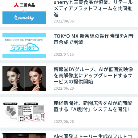
unerryと三菱食品が協業、リテール
メディアプラットフォームを共同推
進
2022/08/06
TOKYO MX 新番組の製作時間をAI音
声合成で削減
2022/07/15
博報堂DYグループ、AIが低画質映像
を高解像度にアップグレードするサ
ービスの提供開始
2022/06/29
産経新聞社、新聞広告をAIが紙面配
置する「AI割付」システムを開発!
2022/06/28
Ales開発ストーリー生成AIフルトコ