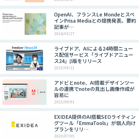
OpenAI、フランスLe Mondeとスペ
インPrisa Mediaとの提携発表。要約
記事が…
2024/03/27
ライブドア、AIによる24時間ニュー
ス配信サービス「ライブドアニュー
ス24」β版をリリース
2023/09/21
アドビとnote、AI搭載デザインツー
ルの連携でnoteの見出し画像作成が
容易に
2023/09/01
EXIDEA提供のAI搭載SEOライティン
グツール「EmmaTools」が個人向け
プランをリリ…
2023/07/05