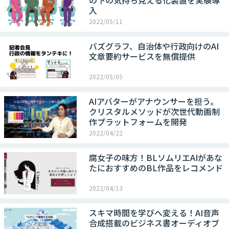
の下の気持ち見える化装置を実験導
入
2022/05/11
バズグラフ、自治体や行政向けのAI
文章要約サービスを無償提供
2022/05/05
AIアバターがアナウンサーを担う。
クリスタルメソッドが次世代動画制
作プラットフォームを開発
2022/04/22
腐女子の味方！BLソムリエAIがあな
たにおすすめのBL作品をレコメンド
2022/04/13
スキマ時間を学びへ変える！AI音声
合成搭載のビジネス書オーディオブ