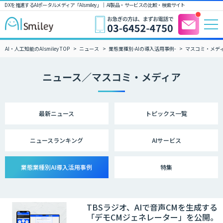
DXを推進するAIポータルメディア「AIsmiley」｜ AI製品・サービスの比較・検索サイト
AI・人工知能のAIsmiley TOP
ニュース
業態業種別-AIの導入活用事例-
マスコミ・メデ
ニュース／マスコミ・メディア
最新ニュース
トピックス一覧
ニュース
ランキング
AIサービス
業態業種別
AI導入活用事例
特集
TBSラジオ、AIで音声CMを生成する
「デモCMジェネレーター」を公開。