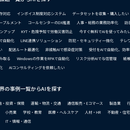
存対応
インボイス制度対応システム
データセットを収集・購入したい
ーブルメント
コールセンターのDX推進
人事・総務の業務効率化
訪
ョンアップ
KYT・危険予知で労働災害防止
今すぐ無料でAIを使ってみた
で自動化
LINE連携ソリューション
防犯・セキュリティー強化
テレ
い
配送ルート最適化
非接触AIで感染症対策
受付をAIで自動化、効
み取る
Windowsの作業をRPAで自動化
リスク分析AIで与信管理
紙帳
化
AIコンサルティングを依頼したい
界の事例一覧からAIを探す
融・投資・保険
運輸・物流・交通
通信販売・Eコマース
製造業
小売業
学校・教育
医療・ヘルスケア
人材・HR
不動産・住宅
IT・情報・通信