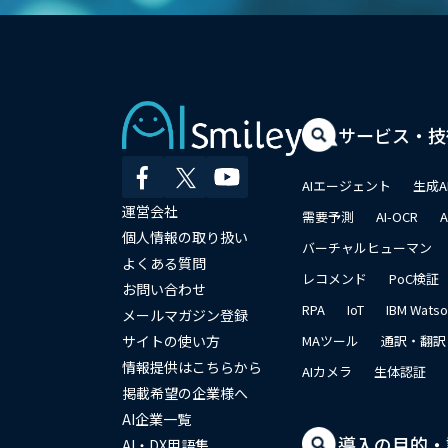
サービス・技
AIエージェント
生成A
運営会社
需要予測
AI-OCR
個人情報の取り扱い
バーチャルヒューマン
よくある質問
レコメンド
PoC検証
お問い合わせ
RPA
IoT
IBM Wats
メールマガジン登録
サイトの使い方
MAツール
通訳・翻訳
情報提供はこちらから
AIカメラ
生体認証
掲載希望の企業様へ
AI企業一覧
導入の目的・
AI・DX用語集