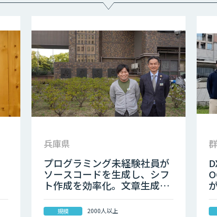
兵庫県
！
プログラミング未経験社員が
ソースコードを生成し、シフ
ト作成を効率化。文章生成や
要約、翻訳など幅広い業務を
効率化
2000人以上
規模