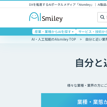
DXを推進するAIポータルメディア「AIsmiley」｜ A
検
索:
産業・業種からAIを探す
サービス・技術から
AI・人工知能のAIsmiley TOP
自分と近い業
自分と
様々な業種・業界の方に
業種・業態