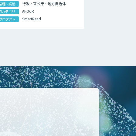
行政・官公庁・地方自治体
業種・業態
AI-OCR
AIカテゴリ
SmartRead
プロダクト