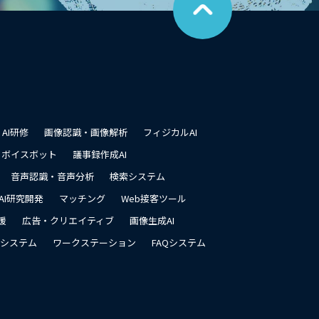
ペ
ー
ジ
の
先
頭
に
戻
る
AI研修
画像認識・画像解析
フィジカルAI
ボイスボット
議事録作成AI
音声認識・音声分析
検索システム
AI研究開発
マッチング
Web接客ツール
援
広告・クリエイティブ
画像生成AI
システム
ワークステーション
FAQシステム