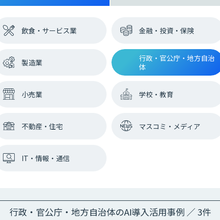
飲食・サービス業
金融・投資・保険
行政・官公庁・地方自治
製造業
体
小売業
学校・教育
不動産・住宅
マスコミ・メディア
IT・情報・通信
行政・官公庁・地方自治体のAI導入活用事例 ／ 3件