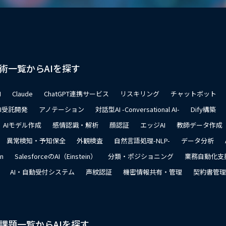
術一覧からAIを探す
I
Claude
ChatGPT連携サービス
リスキリング
チャットボット
AI受託開発
アノテーション
対話型AI -Conversational AI-
Dify構築
AIモデル作成
感情認識・解析
顔認証
エッジAI
教師データ作成
異常検知・予知保全
外観検査
自然言語処理-NLP-
データ分析
on
SalesforceのAI（Einstein）
分類・ポジショニング
業務自動化支
AI・自動受付システム
声紋認証
機密情報共有・管理
契約書管理
課題一覧からAIを探す