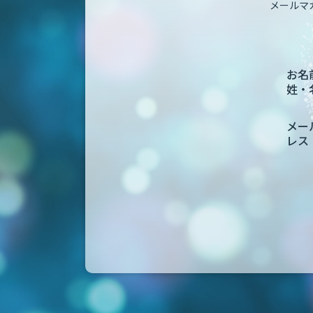
メールマ
お名前
姓・
メー
レス