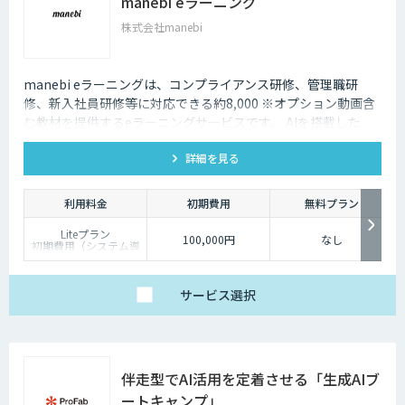
manebi eラーニング
株式会社manebi
manebi eラーニングは、コンプライアンス研修、管理職研
修、新入社員研修等に対応できる約8,000 ※オプション動画含
む教材を提供するeラーニングサービスです。 AIを搭載した
LMSが、ジャンルや研修時間などに応じて最適なプログラムを
詳細を見る
自動構築。カリキュラム設計にかかる工数を大幅に削減できま
す。
利用料金
初期費用
無料プラン
Liteプラン
100,000円
なし
初期費用（システム導
入費用）：100,000円
月額費用（システム利
用料）1/ID 〜 39/ID：
19,800円
サービス
選択
Standardプラン
初期費用（システム導
入費用）：100,000円
月額費用（システム利
用料）1/ID 〜 39/ID：
39,800円
伴走型でAI活用を定着させる「生成AIブ
ートキャンプ」