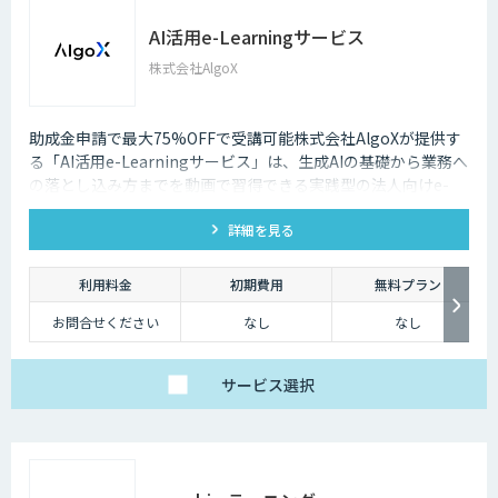
AI活用e-Learningサービス
株式会社AlgoX
助成金申請で最大75%OFFで受講可能株式会社AlgoXが提供す
る「AI活用e-Learningサービス」は、生成AIの基礎から業務へ
の落とし込み方までを動画で習得できる実践型の法人向けe-
Learningです。ボストンコンサルティング等のコンサルファー
詳細を見る
ム出身のAIのプロが設計・監修。豊富なユースケースととも
に、業務効率化に直結する実践的なコンテンツをご紹介してい
ます。
利用料金
初期費用
無料プラン
お問合せください
なし
なし
サービス
選択