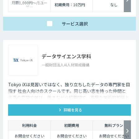
月額1,000円〜/1ユー
初期費用：10万円
なし
ザー
※利用ユーザー数をも
とにカウント
サービス
選択
データサイエンス学科
一般財団法人AI人材育成機構
Tokyo iXは見習いではなく、独り立ちしたデータの専門家を目
指す 社会人向けのスクールです。同じ高い志を持った仲間と
最高の空間で学び、働きながら短期間で、高度な学術的知識と
実践能力を身につける最高の機会がここにあります。
詳細を見る
利用料金
初期費用
無料プラン
お問合せください
お問合せください
お問合せください