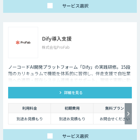
上より可能）
サービス
選択
Dify導入支援
株式会社ProFab
ノーコードAI開発プラットフォーム「Dify」の実践研修。15段
階のカリキュラムで機能を体系的に習得し、伴走支援で自社業
務への適用・既存システム連携までサポート。現場で実際に動
くAIツールを自分たちで作れる状態を目指します。
詳細を見る
利用料金
初期費用
無料プラン
別途お見積もり
別途お見積もり
お問合せください
サービス
選択