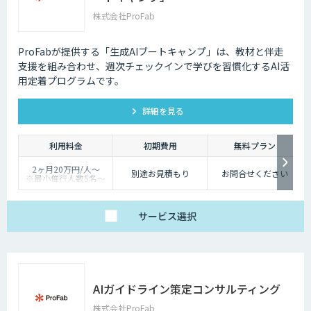
株式会社ProFab
ProFabが提供する「生成AIブートキャンプ」は、教材と伴走
支援を組み合わせ、週次チェックインで学びを習慣化するAI活
用定着プログラムです。
詳細を見る
利用料金
初期費用
無料プラン
2ヶ月20万円/人〜
別途お見積もり
お問合せください
※最小催行人数5名〜
※対象ツールやカスタ
マイズ有無により料金
は変動
サービス
選択
AIガイドライン策定コンサルティング
株式会社ProFab