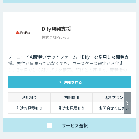
Dify開発支援
株式会社ProFab
ノーコードAI開発プラットフォーム「Dify」を活用した開発支
援。要件が固まっていなくても、ユースケース選定から伴走
し、2ヶ月で動くAIアプリを構築。研修との連携で、開発後の
内製化・自走までサポートします。
詳細を見る
利用料金
初期費用
無料プラン
別途お見積もり
別途お見積もり
お問合せください
サービス
選択