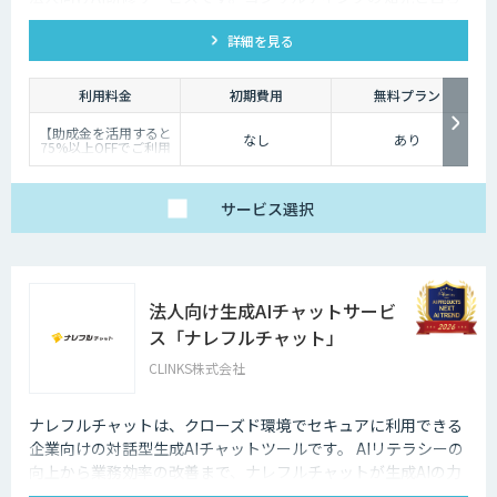
考え・実践する研修設計により、今日から実務で使えるスキ
詳細を見る
ル・考え方を体得頂けます。
利用料金
初期費用
無料プラン
【助成金を活用すると
なし
あり
75%以上OFFでご利用
可能です】
料金は研修内容・人数
によって異なります。
まずはお気軽にお問い
サービス
選択
合わせください。
法人向け生成AIチャットサービ
ス「ナレフルチャット」
CLINKS株式会社
ナレフルチャットは、クローズド環境でセキュアに利用できる
企業向けの対話型生成AIチャットツールです。 AIリテラシーの
向上から業務効率の改善まで、ナレフルチャットが生成AIの力
を最大限に引き出し、生成AI活用をトータルでサポートしま