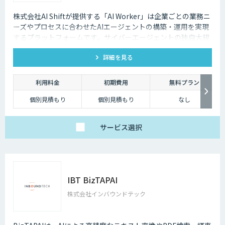
株式会社AI Shiftが提供する「AI Worker」は企業ごとの業務ニ
ーズやプロセスに合わせたAIエージェントの構築・運用を実現
するプラットフォームです。サイバーエージェントの独自大規
模言語モデルの開発知見と、当社の生成AI導入支援の経験を活
詳細を見る
かし開発しました。 当社では、AIエージェントの活用戦略か
ら、導入後の運用や定着まで一気通貫でご支援いたしますの
で、お気軽にご相談ください。
利用料金
初期費用
無料プラン
個別見積もり
個別見積もり
なし
サービス
選択
IBT BizTAPAI
株式会社インバウンドテック