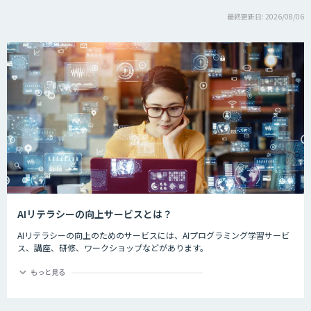
最終更新日: 2026/08/06
AIリテラシーの向上サービスとは？
AIリテラシーの向上のためのサービスには、AIプログラミング学習サービ
ス、講座、研修、ワークショップなどがあります。
情報処理推進機構の調べでは、AI人材の獲得・確保状況についてIT企業の
もっと見る
14.3%が「AI人材はいる」と回答し、28.4%が「AI人材はいないが、獲
得・確保を検討している」と回答しています。また、ユーザー企業におい
ては82%が「AI人材はいない。確保・獲得の予定はない。未検討」と回答