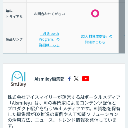
無料
お問合わせください
トライアル
「AI Growth
「
「DX人材育成支援」の
製品リンク
Program」の
詳細はこちら
詳細はこちら
AIsmiley編集部
株式会社アイスマイリーが運営するAIポータルメディア
「AIsmiley」は、AIの専門家によるコンテンツ配信と
プロダクト紹介を行うWebメディアです。AI資格を保有
した編集部がDX推進の事例や人工知能ソリューション
の活用方法、ニュース、トレンド情報を発信していま
す。