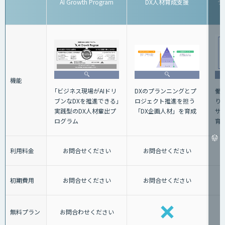
AI Growth Program
DX人材育成支援
デ
機能
｢ビジネス現場がAIドリ
働
DXのプランニングとプ
ブンなDXを推進できる｣
り
ロジェクト推進を担う
実践型のDX人材輩出プ
サ
「DX企画人材」を育成
ログラム
育
利用料金
お問合せください
お問合せください
初期費用
お問合せください
お問合せください
無料プラン
お問合わせください