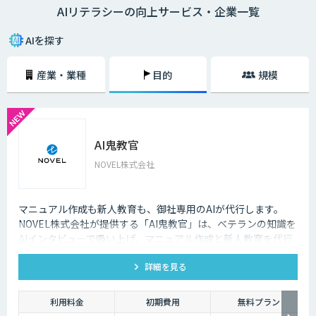
AIリテラシーの向上サービス・企業一覧
しています。 AIを扱えるエンジニアがいない、AIを導入するプロジェクト
のマネジメントができない、AIの活用アイデアが出ないなどの課題を解決
するには、チームのAIリテラシー向上が大切です。
AIを探す
産業・業種
目的
規模
AI鬼教官
NOVEL株式会社
マニュアル作成も新人教育も、御社専用のAIが代行します。
NOVEL株式会社が提供する「AI鬼教官」は、ベテランの知識を
AIインタビューで吸い上げ、マニュアル作成と新人教育を代行
するAI教育係です。24時間・出典つきで新人の質問に答えま
詳細を見る
す。
利用料金
初期費用
無料プラン