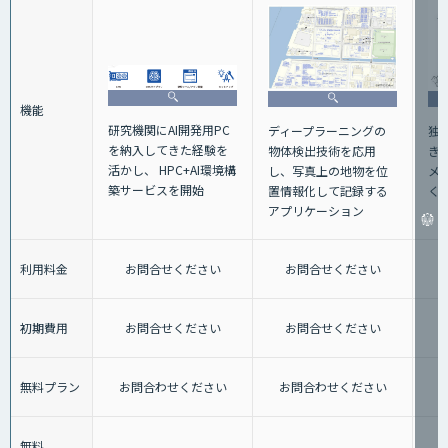
機能
研究機関にAI開発用PC
独
ディープラーニングの
を納入してきた経験を
き
物体検出技術を応用
活かし、 HPC+AI環境構
メ
し、写真上の地物を位
築サービスを開始
く
置情報化して記録する
アプリケーション
利用料金
お問合せください
お問合せください
初期費用
お問合せください
お問合せください
無料プラン
お問合わせください
お問合わせください
無料