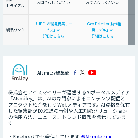
お問合わせください
お問合わせください
トライアル
「HPC+AI環境構築サー
「Geo Detector 動作推
「K
製品リンク
ビス」の
奨モデル」の
詳細はこちら
詳細はこちら
AIsmiley編集部
株式会社アイスマイリーが運営するAIポータルメディア
「AIsmiley」は、AIの専門家によるコンテンツ配信と
プロダクト紹介を行うWebメディアです。AI資格を保有
した編集部がDX推進の事例や人工知能ソリューション
の活用方法、ニュース、トレンド情報を発信していま
す。
・Facebookでも発信しています
@AIsmiley.inc