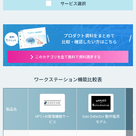
サービス
選択
プロダクト資料をまとめて
比較・確認したい方はこちら
このカテゴリを全て無料で資料請求する
ワークステーション機能比較表
製品名
HPC+AI環境構築サー
Geo Detector 動作推奨
K
ビス
モデル