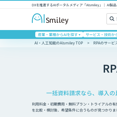
DXを推進するAIポータルメディア「AIsmiley」｜ A
検
索:
産業・業種からAIを探す
サービス・技術から
AI・人工知能のAIsmiley TOP
RPAのサービ
RP
一括資料請求なら、導入の
利用料金・初期費用・無料プラン・トライアルの有
を比較・検討後、希望条件に合うものが見つかりま