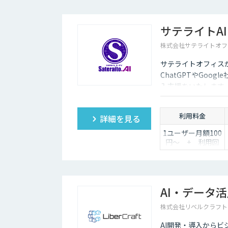
サテライトAI
株式会社サテライトオフ
サテライトオフィスが
ChatGPTやGoogle社
入支援をいたします
トいたします。法人
い。
利用料金
詳細を見る
1ユーザー月額100
円～ + 利用回
数課金
AI・データ
株式会社リベルクラフト
AI開発・導入から