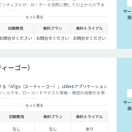
エンティストが、AI・データ活用に関して川上から川下ま
でご支援いたします。
サー
もっと見る
選
初期費用
無料プラン
無料トライアル
お問合せください
お問合せください
お問合せください
ーティーゴー）
する「ATgo（エーティーゴー）」はWebアプリケーション
ツールです。ローコードでテスト実施・検証の自動化を実
質確保とコスト削減をサポートします。
サー
もっと見る
選
初期費用
無料プラン
無料トライアル
なし
なし
あり