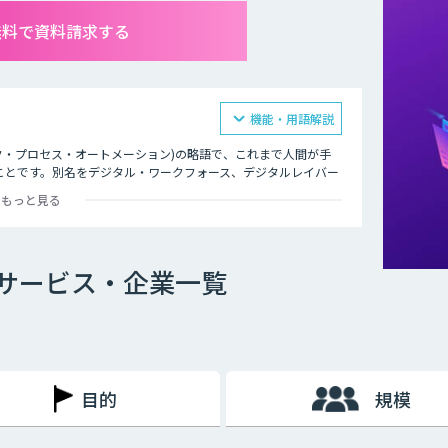
無料で資料請求する
機能・用語解説
on=ロボティック・プロセス・オートメーション)の略語で、これまで人間が手
ことです。別名をデジタル・ワークフォース、デジタルレイバー
務を操作画面から登録しておくだけで、自動的かつ効率的に処理
もっと見る
理、ブラウザでのデータ収集など広範囲な業務に対応できる技術と
関や官公庁での導入が進み、その成果が認知され始めています。
の作業をすべて手作業で行うのは決して効率的とはいえません。
Aサービス・企業一覧
できるという点は、企業にとっても極めて大きなメリットがある
ことで、販売活動や戦略の設計など、より高付加価値な業務への
て業務の質が低下してしまうというケースもあるかもしれませ
必要なく24時間365日稼働させることができるわけです。何よ
働き方改革と業務改善の両面で大きく貢献する救世主といえるで
目的
規模