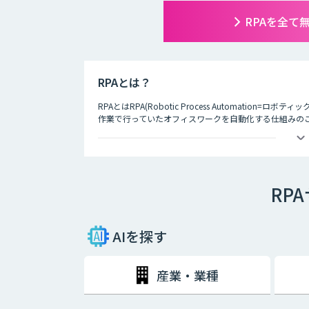
RPAを全て
RPAとは？
RPAとはRPA(Robotic Process Automati
作業で行っていたオフィスワークを自動化する仕組みの
と呼びます。人間がコンピューター上で行う手作業の業
します。Excelのデータ入力やアプリケーションの処
して注目を集めています。現在、書類作業の多い金融機
単純な作業は人為的なミスが発生しやすいため、それら
RP
RPAの活用によって業務効率化の妨げとなる要素を排除
といえるでしょう。何より、RPAによって自動化を図る
リソースを強化することができるのです。
AIを探す
人間の場合、休憩や休日を必要としますし、体調によっ
ん。しかし、RPAはソフトウェアであるため、休息も一切
り、業務の質を均一化させることもできます。まさに、
産業・業種
しょう。