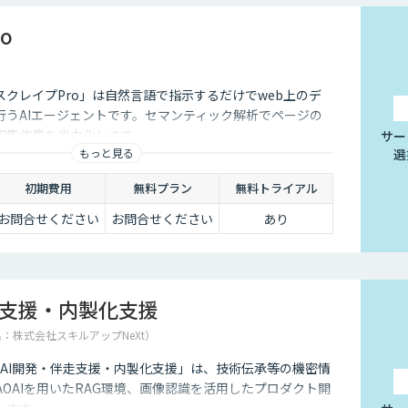
o
「スクレイプPro」は自然言語で指示するだけでweb上のデ
行うAIエージェントです。セマンティック解析でページの
収集作業を省力化します。
サー
もっと見る
選
初期費用
無料プラン
無料トライアル
お問合せください
お問合せください
あり
走支援・内製化支援
名：株式会社スキルアップNeXt）
る「AI開発・伴走支援・内製化支援」は、技術伝承等の機密情
AOAIを用いたRAG環境、画像認識を活用したプロダクト開