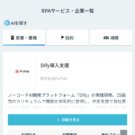
収集など広範囲な業務に対応できる技術として注目を集めています。現
RPAサービス・企業一覧
在、書類作業の多い金融機関や官公庁での導入が進み、その成果が認知さ
れ始めています。
AIを探す
単純な作業は人為的なミスが発生しやすいため、それらの作業をすべて手
作業で行うのは決して効率的とはいえません。RPAの活用によって業務効
産業・業種
目的
規模
率化の妨げとなる要素を排除できるという点は、企業にとっても極めて大
きなメリットがあるといえるでしょう。何より、RPAによって自動化を図
ることで、販売活動や戦略の設計など、より高付加価値な業務へのリソー
スを強化することができるのです。
Dify導入支援
人間の場合、休憩や休日を必要としますし、体調によって業務の質が低下
してしまうというケースもあるかもしれません。しかし、RPAはソフトウ
ェアであるため、休息も一切必要なく24時間365日稼働させることができ
株式会社ProFab
るわけです。何より、業務の質を均一化させることもできます。まさに、
働き方改革と業務改善の両面で大きく貢献する救世主といえるでしょう。
ノーコードAI開発プラットフォーム「Dify」の実践研修。15段
階のカリキュラムで機能を体系的に習得し、伴走支援で自社業
務への適用・既存システム連携までサポート。現場で実際に動
くAIツールを自分たちで作れる状態を目指します。
詳細を見る
利用料金
初期費用
無料プラン