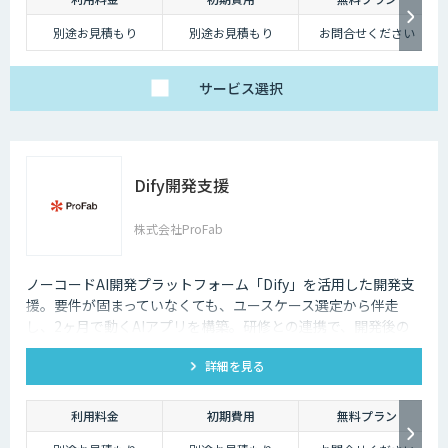
別途お見積もり
別途お見積もり
お問合せください
サービス
選択
Dify開発支援
株式会社ProFab
ノーコードAI開発プラットフォーム「Dify」を活用した開発支
援。要件が固まっていなくても、ユースケース選定から伴走
し、2ヶ月で動くAIアプリを構築。研修との連携で、開発後の
内製化・自走までサポートします。
詳細を見る
利用料金
初期費用
無料プラン