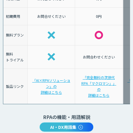
初期費用
お問合せください
0円
無料プラン
無料
お問合わせください
トライアル
「完全無料の次世代
「AI×RPAソリューショ
「Az
RPA「マクロマン」」
製品リンク
ン」の
の
詳細はこちら
詳細はこちら
RPAの機能・用語解説
AI・DX用語集