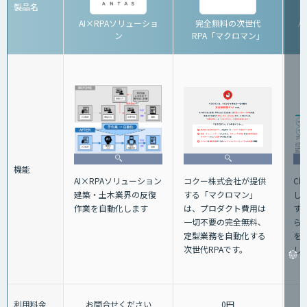
製品名
AI×RPAソリューショ
完全無料の次世代
Az
ン
RPA「マクロマン」
機能
AI×RPAソリューション
コクー株式会社が提供
Ch
建築・土木業界の反復
する「マクロマン」
し
作業を自動化します
は、プロダクト費用は
す
一切不要の完全無料、
ら
定型業務を自動化する
を
次世代RPAです。
し
利用料金
お問合せください
0円