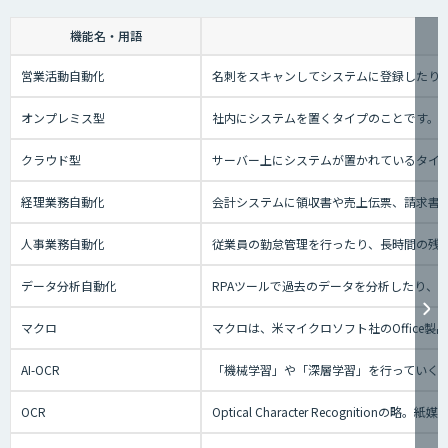
機能名・用語
営業活動自動化
名刺をスキャンしてシステムに登録したり、
オンプレミス型
社内にシステムを置くタイプのことです。
クラウド型
サーバー上にシステムが置かれているタイプの
経理業務自動化
会計システムに領収書や売上伝票、請求書
人事業務自動化
従業員の勤怠管理を行ったり、長時間の残
データ分析自動化
RPAツールで過去のデータを分析したり
マクロ
マクロは、米マイクロソフト社のOffice
AI-OCR
「機械学習」や「深層学習」を行っていく
OCR
Optical Character Recog