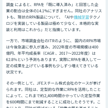
調査 によると、RPAを「既に導入済み」と回答した企
業の割合は全体の14.1%にすぎません。同社のアナリス
トも、現状のRPA製品について、「AIや
機械学習
テクノ
ロジを実装している製品は極めて少なく、本格的な実
装と利用はこれから」だと指摘しています。
一方で、市場調査会社のITRのように、 国内のRPA市場
は今後急速に参入が進み、2022年度の市場規模は400
億円、年平均成長率（CAGR 、2017～2022年度）は
62.8％という予測もあります。実際にRPAを導入して一
定の成果を上げている事例も少しずつ増えてきている
状況です。
その一例として、JFEスチール株式会社のケースが挙げ
られます。同社は、定型的な作業にRPAを活用したこと
によって、これまで約2,400時間かかっていた定型作業
を600時間にまで削減することに成功したそうです。こ
れにより、同社が掲げている「労働の質を高めること