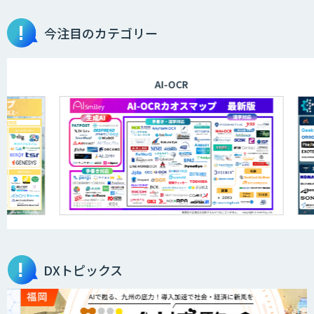
AI・データ活用コンサルティング・受託
今注目のカテゴリー
開発支援
AI-OCR
ATgo（エーティーゴー）
AI×RPAソリューション
完全無料の次世代RPA「マクロマン」
DXトピックス
RPAラーニング