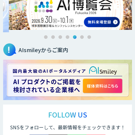
RPA定型業務ロボット自動化ソリューシ
ョン UiPath/Automate
AIsmileyからご案内
RPA管理ソリューション「BPA1」
紙帳票業務自動化ソリューション
「BPA2」
RPAチャットボット
FOLLOW US
SNSをフォローして、最新情報をチェックできます！