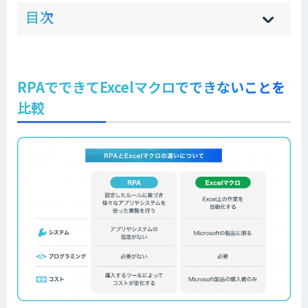
ow
de
目次
[
[
]
]
sh
hi
RPAでできてExcelマクロでできないことを
比較