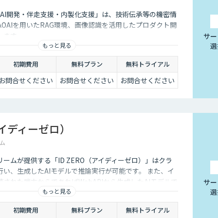
る「AI開発・伴走支援・内製化支援」は、技術伝承等の機密情
AOAIを用いたRAG環境、画像認識を活用したプロダクト開
します。
サー
もっと見る
選
初期費用
無料プラン
無料トライアル
お問合せください
お問合せください
お問合せください
（アイディーゼロ）
ム
ームが提供する「ID ZERO（アイディーゼロ）」はクラ
い、生成したAIモデルで推論実行が可能です。 また、イ
された端末からであればWebAPIから生成したAIモデルで
サー
もっと見る
選
できます。これによって簡単にAIを活用したシステムの構
す。
初期費用
無料プラン
無料トライアル