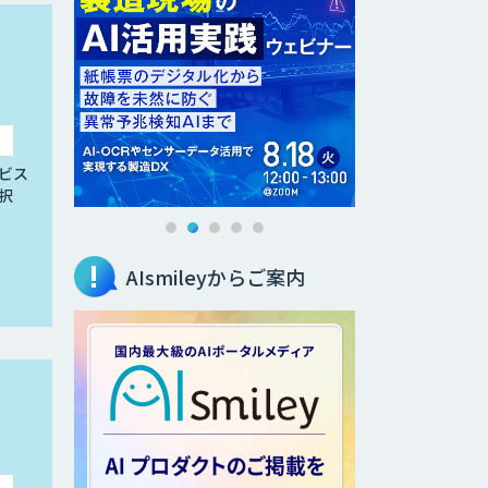
ビス
択
AIsmileyからご案内