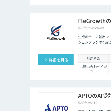
FleGrowt
株式会社FleGrowth
生成AIテーマ創出
ションプランの策定
利用料金
詳細を見る
お問い合わせくだ
さい
APTOのAI
株式会社APTO