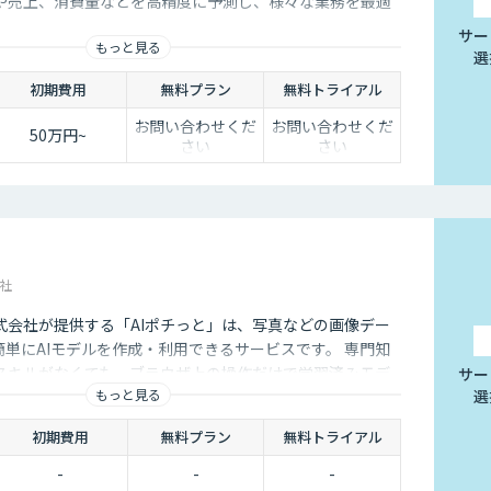
や売上、消費量などを高精度に予測し、様々な業務を最適
サー
もっと見る
選
初期費用
無料プラン
無料トライアル
お問い合わせくだ
お問い合わせくだ
50万円~
さい
さい
社
式会社が提供する「AIポチっと」は、写真などの画像デー
単にAIモデルを作成・利用できるサービスです。 専門知
スキルがなくても、ブラウザ上の操作だけで学習済みモデ
サー
もっと見る
選
に、作成したAIモデルをデバイスに組み込んで現場での利
初期費用
無料プラン
無料トライアル
-
-
-