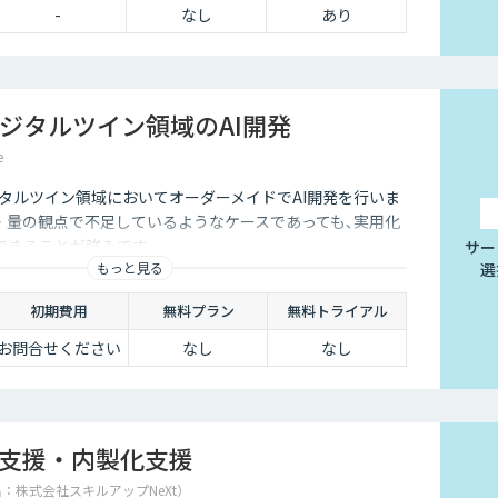
-
なし
あり
ジタルツイン領域のAI開発
e
ジタルツイン領域においてオーダーメイドでAI開発を行いま
・量の観点で不足しているようなケースであっても､実用化
できることが強みです。
サー
もっと見る
選
初期費用
無料プラン
無料トライアル
お問合せください
なし
なし
走支援・内製化支援
名：株式会社スキルアップNeXt）