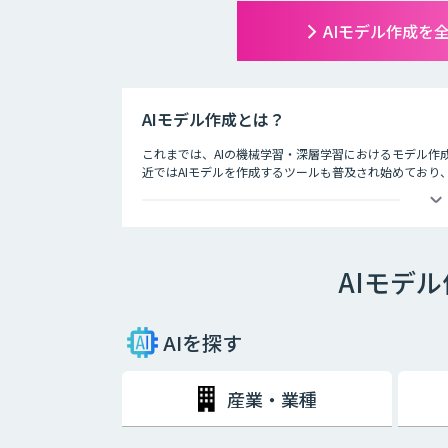
AIモデル作成を
AIモデル作成とは？
これまでは、AIの機械学習・深層学習におけるモデル作
近ではAIモデルを作成するツールも普及され始めており
AIモデル作成ツールの多くは、プログラミング言語を記
でAIの開発は敷居の高いものとして認識されていました
ルとして注目を集めています。
AIモデ
このAIモデル作成ツールを利用するメリットとして真っ
らプログラミングを行わずにAIモデルを作成することが
軽減されたためです。それによりAIモデルの作成に参加
AIを探す
ノンプログラミングかつマウスでの操作が可能という特徴
向いているでしょう。操作が分かりやすいので、知識の少
たとえば、AIについての理解を深めプログラミングを必
産業・業種
が図りやすくなるでしょう。