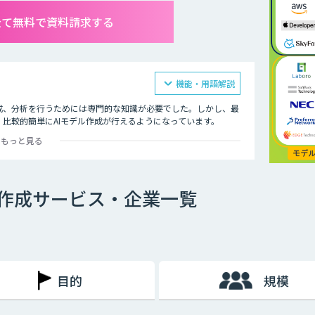
全て無料で資料請求する
機能・用語解説
成、分析を行うためには専門的な知識が必要でした。しかし、最
、比較的簡単にAIモデル作成が行えるようになっています。
もっと見る
述する必要がなく、マウスで操作を行うことが可能です。これま
が、効率よく合理的にプロジェクトを進行することができるツー
ル作成サービス・企業一覧
先に挙げられるのが、「コストを削減できること」です。なぜな
できますので、モデル構築におけるプログラマーなどの人件費が
する敷居は低くなってきました。
を持つAIモデル作成ツールは、AIの開発における情報共有にも
ない人にもAIについて簡単に説明することができるためです。
要とするプロジェクトにおいても技術者と非技術者との意思疎通
目的
規模