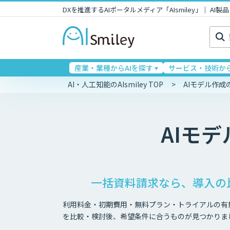
DXを推進するAIポータルメディア「AIsmiley」｜ A
検
索:
産業・業種からAIを探す
サービス・技術から
AI・人工知能のAIsmiley TOP
AIモデル作
AIモ
一括資料請求なら、導入の
利用料金・初期費用・無料プラン・トライアルの有
を比較・検討後、希望条件に合うものが見つかりま