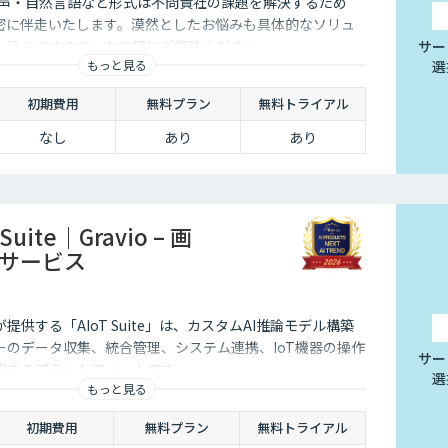
音声・自然言語など形式は不問貴社の課題を解決するため
が密に伴走いたします。漠然としたお悩みも具体的なソリュ
し込みますので、お気軽にご相談ください。
サー
もっと見る
選
初期費用
無料プラン
無料トライアル
なし
あり
あり
T Suite｜Gravio – 画
用サービス
供する「AIoT Suite」は、カスタムAI推論モデル構築
ーのデータ収集、統合管理、システム連携、IoT機器の操作
サー
現するプラットフォームです。
選
もっと見る
初期費用
無料プラン
無料トライアル