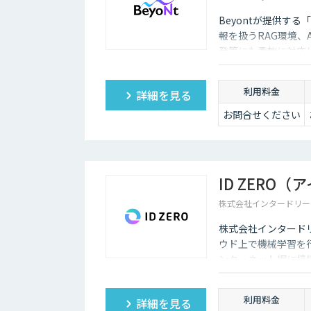
Beyontが提供す
報を扱うRAG環境、
発等にも柔軟に対応
利用料金
詳細を見る
お問合せください
ID ZERO
株式会社インタードリー
株式会社インタードリ
ウド上で機械学習を行
ンターネット網に接続
推論実行することが
築することができま
利用料金
詳細を見る