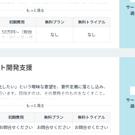
顧客情報・契約・規定を突き合わせて回答を数十秒で作成
て業務効率化するべく導入が進んでおります。
サー
もっと見る
き止めかを選べます。
選
初期費用
無料プラン
無料トライアル
50万円〜（税抜
なし
なし
き・約1ヶ月〜構
築）
ント開発支援
化したい」という曖昧な要望を、要件定義に落とし込み、
行います。目指すのは、その業務そのものをなくすこと。
験設計まで含めてご支援します。
サー
もっと見る
選
初期費用
無料プラン
無料トライアル
お問合せください
お問合せください
お問合せください