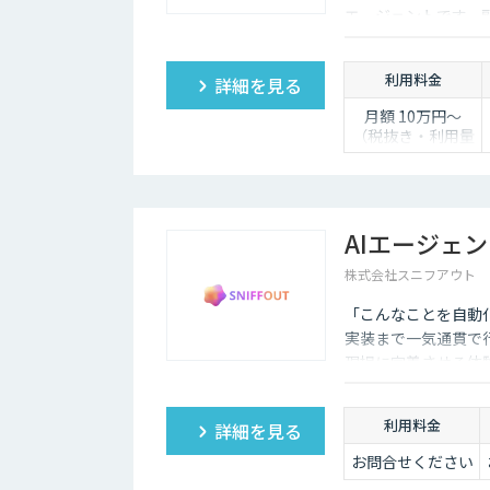
エージェントです。
いるため、多くの企業にとってチャットボットを活用し
し、自動送信か下書
利用料金
詳細を見る
月額 10万円〜
（税抜き・利用量
に応じて見積り）
AIエージェ
株式会社スニフアウト
「こんなことを自動
実装まで一気通貫で
現場に定着させる体
利用料金
詳細を見る
お問合せください