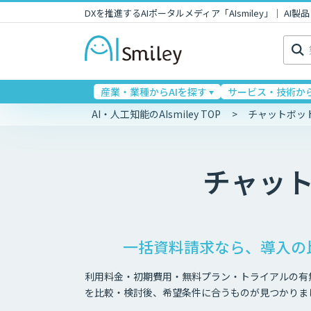
DXを推進するAIポータルメディア「AIsmiley」｜ A
検
索:
産業・業種からAIを探す
サービス・技術から
AI・人工知能のAIsmiley TOP
チャットボッ
チャッ
一括資料請求なら、導入の
利用料金・初期費用・無料プラン・トライアルの有
を比較・検討後、希望条件に合うものが見つかりま