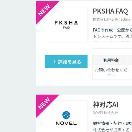
企業がチャットボットを導入するメリットは以下3つが
PKSHA FAQ
・24時間365日対応できる
株式会社PKSHA Technol
チャットボットを導入することで得られる最大のメリット
FAQの作成・公開
普及に伴い、ユーザーはいつでもインターネット検索を
ついてもっと詳しく知りたい」と思い立つケースも少な
トシステムです。導
初めてのFAQを運
そのような場合に、チャットボットを設置しておけば、
もつなげていくことができます。低コストで問い合わせ
ょう。
利用料金
詳細を見る
・問い合わせ対応を効率化できる
お問い合わせくだ
さい
ユーザーから似たような問い合わせが頻繁に寄せられる
ていくのは、決して効率的とはいえないでしょう。その
め、従業員は他の業務へ力を注ぐことが可能になります
・気軽に問い合わせできる
神対応AI
問い合わせの窓口が電話やメールのみの場合、問い合わ
NOVEL株式会社
ザーも少なくありません。その点、チャットボットであ
す。また、「相手がロボット」という認識があるため、
顧客情報・契約・規
株式会社が提供する「
チャットボットは多種多様な業界で導入されており、様