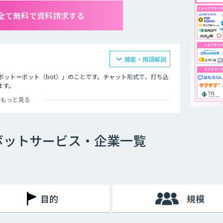
全て無料で資料請求する
機能・用語解説
ボット＝ボット（bot）」のことです。チャット形式で、打ち込
ます。
もっと見る
オ型」という2つの種類が存在します。
ボットサービス・企業一覧
ットで、文章全体の意味を理解した上で回答を返すことができる
過去のデータを蓄積して学習していくため、その学習を重ねるご
徴です。
め、「Aという単語が含まれていたらBを返答する」といったル
目的
規模
た、AI型のように学習を重ねていくわけでもないため、不適切
行う必要があります。