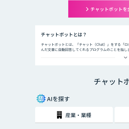
チャットボットを
チャットボットとは？
チャットボットとは、「チャット（Chat）」をする「ロ
んだ文章に自動回答してくれるプログラムのことを指し
チャットボットは、大きく分けると「AI型」と「シナリ
・AI型チャットボットの特徴
チャット
「機械学習型」といわれる仕組みを採用したチャットボ
という特徴を持っています。また、機械学習型の場合、
とにチャットの回答精度が向上されていくのが大きな特
AIを探す
・シナリオ型チャットボットの特徴
シナリオ型チャットボットにはAIが搭載されていないた
産業・業種
ールを人間が事前に設定しておかなければなりません。ま
な返答が行われてしまう場合には、担当者が自ら修正を