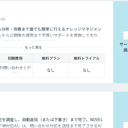
挙げられます。
ogy
は、24時間365日対応できるという点です。スマートフォンの
から分析・改善まで誰でも簡単に行えるナレッジマネジメン
行えるようになりました。そのため現在は、深夜に「この商品に
くないのです。
入から公開後の運用まで手厚いサポートを実施しており、
用する方でも安心して利用できます。
サー
ユーザーの疑問を解消することができるため、顧客満足度向上に
もっと見る
選
対応の環境を整えられるという点は大きなメリットといえるでし
初期費用
無料プラン
無料トライアル
お問い合わせくだ
なし
なし
さい
ことは決して珍しくありません。その質問に毎回担当者が回答し
点、チャットボットであれば問い合わせ対応を自動化できるた
。
せというアクションを面倒に感じてしまい、離脱してしまうユー
れば普段の友人とのチャットと同じ感覚で質問することができま
ユーザーもより気軽に問い合わせを行うことができるのです。
定を調査し、自動返信（または下書き）まで完了。NOVEL
神対応AI」は、問い合わせ対応を送信まで完了させるAI
々なメリットをもたらす存在です。近年は人手不足が深刻化して