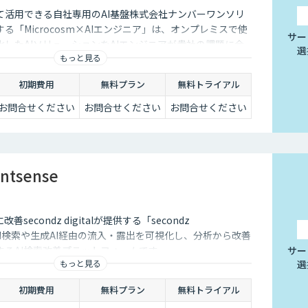
て活用できる自社専用のAI基盤株式会社ナンバーワンソリ
る「Microcosm×AIエンジニア」は、オンプレミスで使
サー
したAIソリューションをAIエンジニアが貴社の課題に合
選
もっと見る
するサービスです。社内に眠るデータを「会社の資産」と
ることができます。
初期費用
無料プラン
無料トライアル
お問合せください
お問合せください
お問合せください
entsense
secondz digitalが提供する「secondz
は、AI検索や生成AI経由の流入・露出を可視化し、分析から改善
するAI検索改善プラットフォームです。
サー
もっと見る
選
初期費用
無料プラン
無料トライアル