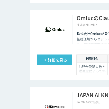
OmlucのCla
株式会社Omluc
株式会社Omlucが提供
基礎理解からセットア
を一気通貫で支援す
利用料金
詳細を見る
お問合受講人数と
難易度によって料
金は変動いたしま
す。
詳しくは営業担当
までお問い合わせ
ください。
JAPAN AI K
JAPAN AI株式会社