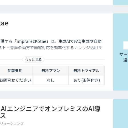
tae
供する「imprai ezKotae」は、生成AIでFAQ生成や自動
スト・音声の両方で顧客対応を効率化するナレッジ活用サ
サー
もっと見る
選
初期費用
無料プラン
無料トライアル
お問合せください
なし
あり(条件付き)
sm×AIエンジニアでオンプレミスのAI導
ス
リューションズ