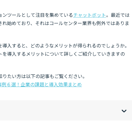
ョンツールとして注目を集めている
チャットボット
。最近では
され始めており、それはコールセンター業界も例外ではありま
を導入すると、どのようなメリットが得られるのでしょうか。
トを導入するメリットについて詳しくご紹介していきますの
知りたい方は以下の記事もご覧ください。
事例６選！企業の課題と導入効果まとめ
w
de
o
[
[
]
]
sh
hi