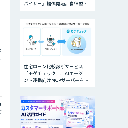
バイザー」提供開始。自律型人
材の育成を支援
能
在
住宅ローン比較診断サービス
「モゲチェック」、AIエージェ
ント連携向けMCPサーバーを公
開
況
応