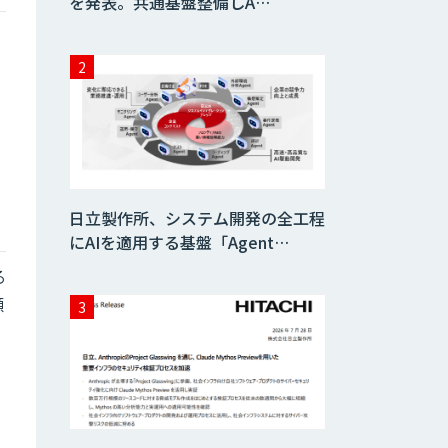
を発表。共通基盤整備しA…
日立製作所、システム開発の全工程
にAIを適用する基盤「Agent…
る
顧
、