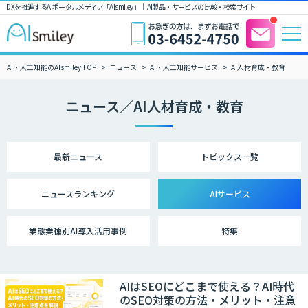
DXを推進するAIポータルメディア「AIsmiley」｜ AI製品・サービスの比較・検索サイト
AI・人工知能のAIsmiley TOP
ニュース
AI・人工知能サービス
AI人材育成・教育
ニュース／AI人材育成・教育
最新ニュース
トピックス一覧
ニュース
ランキング
AIサービス
業態業種別
AI導入活用事例
特集
AIはSEOにどこまで使える？AI時代
のSEO対策の方法・メリット・注意