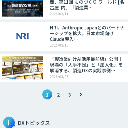
間、第11回 ものづくり ワールド [名
古屋]内、「製造業…
2026/03/11
NRI、Anthropic Japanとのパートナ
ーシップを拡大。日本市場向け
Claude導入…
2026/03/10
「製造業向けAI活用最前線」公開！
現場の「人手不足」と「属人化」を
解消する、製造DXの実践事例…
2026/03/05
1
2
3
DXトピックス