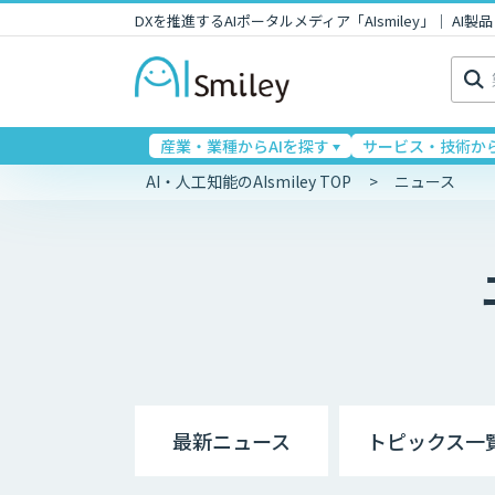
DXを推進するAIポータルメディア「AIsmiley」｜ A
検
索:
産業・業種からAIを探す
サービス・技術から
AI・人工知能のAIsmiley TOP
ニュース
最新ニュース
トピックス一