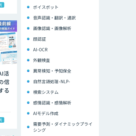
例
ボイスボット
音声認識・翻訳・通訳
画像認識・画像解析
顔認証
AI-OCR
外観検査
異常検知・予知保全
I活
の信
自然言語処理-NLP-
する
検索システム
感情認識・感情解析
AIモデル作成
例
需要予測・ダイナミックプライ
シング