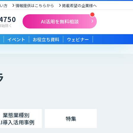
い方
情報提供はこちらから
掲載希望の企業様へ
-4750
AI活用を無料相談
末年始除く
イベント
お役立ち資料
ウェビナー
ラ
業態業種別
特集
AI導入活用事例