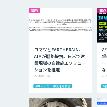
NEW
NEW
コマツとEARTHBRAIN、
8
AIMが戦略提携。日米で建
場
設現場の自律施工ソリュー
ー
ションを推進
な
2026/08/05
202
AIサービス
導入活用事例
特