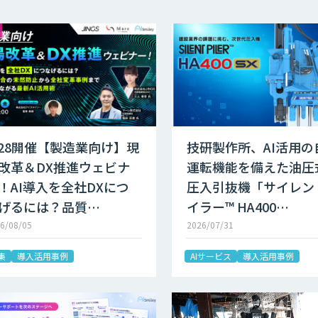
/28開催【製造業向け】現
技研製作所、AI活用の
改革＆DX推進ウェビナ
運転機能を備えた油圧
！AI導入を全社DXにつ
圧入引抜機「サイレン
げるには？品質…
イラー™ HA400…
6/08/05
2026/07/31
集
導入活用事例
AIサービス
導入活用事例