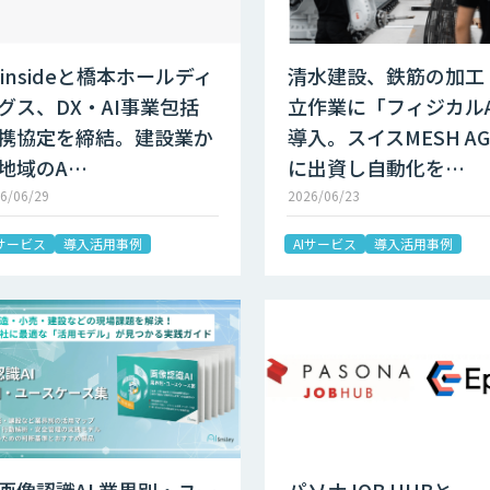
I insideと橋本ホールディ
清水建設、鉄筋の加工
グス、DX・AI事業包括
立作業に「フィジカルA
携協定を締結。建設業か
導入。スイスMESH A
地域のA…
に出資し自動化を…
6/06/29
2026/06/23
Iサービス
導入活用事例
AIサービス
導入活用事例