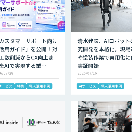
カスタマーサポート向け
清水建設、AIロボット
I活用ガイド」を公開！対
究開発を本格化。現場
工数削減からCX向上ま
や塗装作業で実用化に
をAIで実現する業…
実証開始
6/07/28
2026/07/16
Iサービス
特集
導入活用事例
AIサービス
導入活用事例