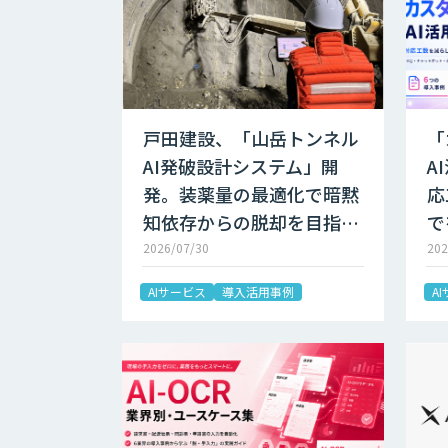
戸田建設、「山岳トンネル
「
AI発破設計システム」開
A
発。装薬量の最適化で暗黙
応
知依存からの脱却を目指…
で
2026/07/30
202
AIサービス
導入活用事例
A