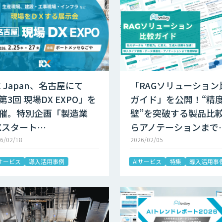
X Japan、名古屋にて
「RAGソリューション
第3回 現場DX EXPO」を
ガイド」を公開！“精
催。特別企画「製造業
壁”を突破する製品比
Xスタート…
らアノテーションまで
6/02/18
2026/02/05
Iサービス
導入活用事例
AIサービス
特集
導入活用事