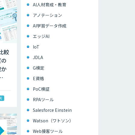
AI人材育成・教育
アノテーション
AI学習データ作成
エッジAI
IoT
比較
JDLA
度の
G検定
較か
…
E資格
PoC検証
例
RPAツール
Salesforce Einstein
Watson（ワトソン）
Web接客ツール