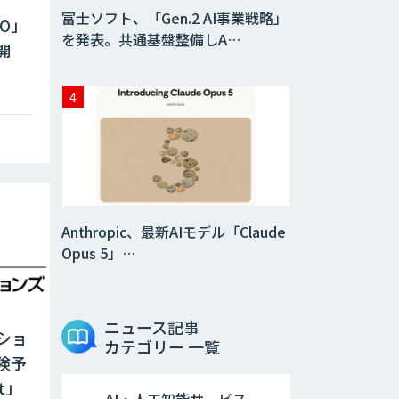
富士ソフト、「Gen.2 AI事業戦略」
PO」
を発表。共通基盤整備しA…
開
Anthropic、最新AIモデル「Claude
Opus 5」…
ニュース記事
ショ
カテゴリー 一覧
険予
t」
AI・人工知能サービス