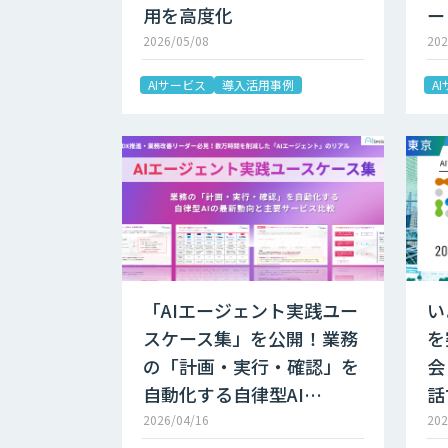
用を高度化
ー
2026/05/08
202
AIサービス
導入活用事例
A
「AIエージェント実践ユー
い
スケース集」を公開！業務
を
の「計画・実行・確認」を
会
自動化する自律型AI…
話
2026/04/16
202