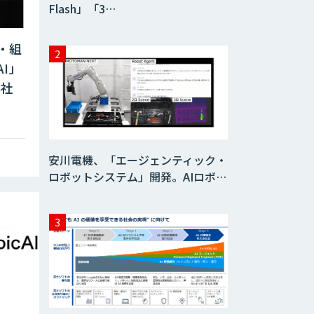
Flash」「3…
・組
I」
G社
安川電機、「エージェンティック・
ロボットシステム」開発。AIロボ…