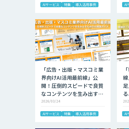
AIサービス
特集
導入活用事例
A
「広告・出版・マスコミ業
「
界向けAI活用最前線」公
線
開！圧倒的スピードで良質
足
なコンテンツを生み出す…
る
2026/03/24
202
AIサービス
特集
導入活用事例
A