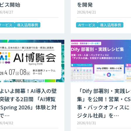
ビス開始
を開発
6/04/27
2026/04/21
Iサービス
導入活用事例
AIサービス
導入活用事例
よいよ開幕！AI導入の壁
「Dify 部署別・実践
突破する2日間 「AI博覧
集」を公開！営業・C
 Spring 2026」体験と対
事・バックオフィスに
で…
ジタル社員」を…
6/04/02
2026/03/31