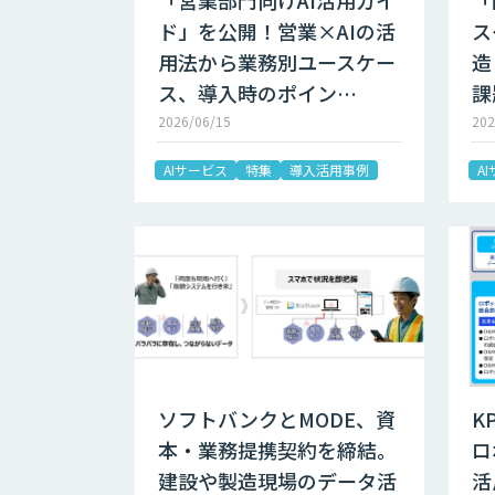
「営業部門向けAI活用ガイ
「
ド」を公開！営業×AIの活
ス
用法から業務別ユースケー
造
ス、導入時のポイン…
課
2026/06/15
202
AIサービス
特集
導入活用事例
A
ソフトバンクとMODE、資
K
本・業務提携契約を締結。
ロ
建設や製造現場のデータ活
活