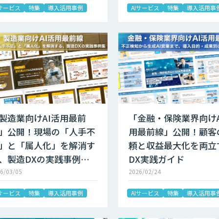
Iサービス
特集
導入活用事例
AIサービス
特集
導入活用事
製造業向けAI活用最前
「金融・保険業界向けA
」公開！現場の「人手不
用最前線」公開！顧客
」と「属人化」を解消す
頼と収益最大化を両立
、製造DXの実践事例…
DX実践ガイド
6/03/05
2026/02/24
Iサービス
特集
導入活用事例
AIサービス
特集
導入活用事