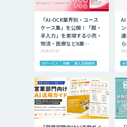
「AI-OCR業界別・ユース
A
ケース集」を公開！「脱・
ン
手入力」を実現する小売・
連
物流・医療など6業…
ら
2026/07/10
202
AIサービス
特集
導入活用事例
A