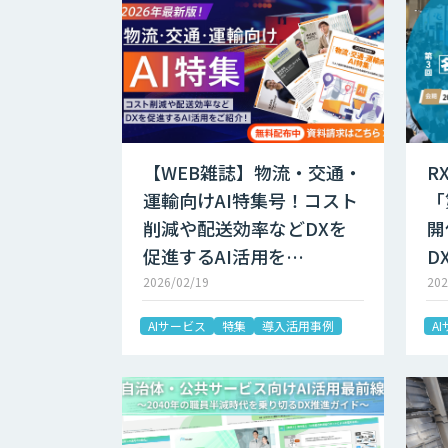
【WEB雑誌】物流・交通・
R
運輸向けAI特集号！コスト
「
削減や配送効率などDXを
開
促進するAI活用を…
D
2026/02/19
202
AIサービス
特集
導入活用事例
A