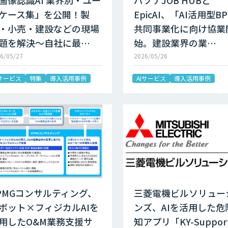
画像認識AI 業界別・ユー
パソナJOB HUBと
ケース集」を公開！製
EpicAI、「AI活用型B
・小売・建設などの現場
共同事業化に向け協業
題を解決～自社に最…
始。建設業界の業…
6/05/27
2026/05/26
Iサービス
特集
導入活用事例
AIサービス
導入活用事例
PMGコンサルティング、
三菱電機ビルソリュー
ボット×フィジカルAIを
ンズ、AIを活用した危
用したO&M業務支援サ
知アプリ「KY-Suppor