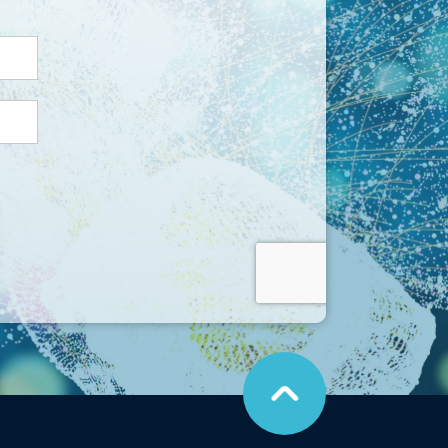
こ
の
ペ
ー
ジ
の