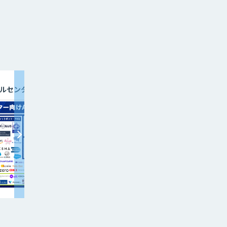
ター
非接触AI