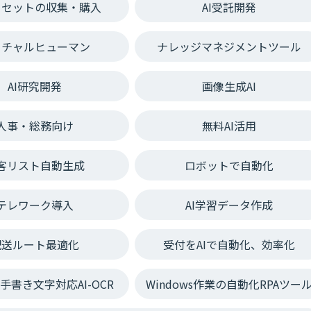
タセットの収集・購入
AI受託開発
ーチャルヒューマン
ナレッジマネジメントツール
AI研究開発
画像生成AI
人事・総務向け
無料AI活用
客リスト自動生成
ロボットで自動化
テレワーク導入
AI学習データ作成
配送ルート最適化
受付をAIで自動化、効率化
手書き文字対応AI-OCR
Windows作業の自動化RPAツー