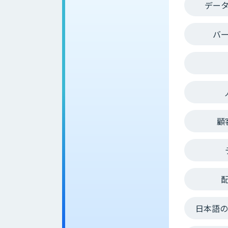
デー
バ
顧
日本語の