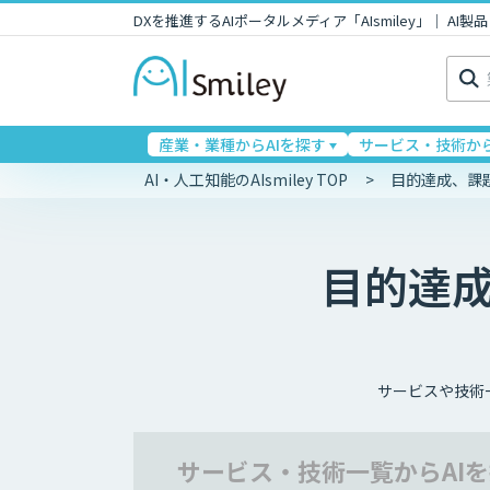
DXを推進するAIポータルメディア「AIsmiley」｜ A
検
索:
産業・業種からAIを探す
サービス・技術から
AI・人工知能のAIsmiley TOP
目的達成、課
目的達
サービスや技術
サービス・技術一覧
からAI