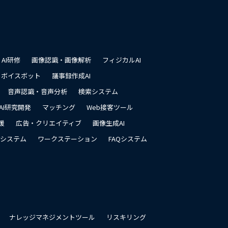
先
頭
に
戻
る
AI研修
画像認識・画像解析
フィジカルAI
ボイスボット
議事録作成AI
音声認識・音声分析
検索システム
AI研究開発
マッチング
Web接客ツール
援
広告・クリエイティブ
画像生成AI
システム
ワークステーション
FAQシステム
ナレッジマネジメントツール
リスキリング