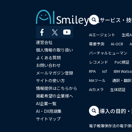
サービス・技
AIエージェント
生成A
運営会社
需要予測
AI-OCR
個人情報の取り扱い
バーチャルヒューマン
よくある質問
レコメンド
PoC検証
お問い合わせ
RPA
IoT
IBM Wats
メールマガジン登録
サイトの使い方
MAツール
通訳・翻訳
情報提供はこちらから
AIカメラ
生体認証
掲載希望の企業様へ
AI企業一覧
導入の目的・
AI・DX用語集
サイトマップ
電子帳簿保存法の電子保