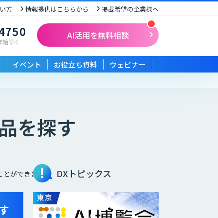
い方
情報提供はこちらから
掲載希望の企業様へ
-4750
AI活用を無料相談
末年始除く
イベント
お役立ち資料
ウェビナー
製品を探す
DXトピックス
ことができます。
探す