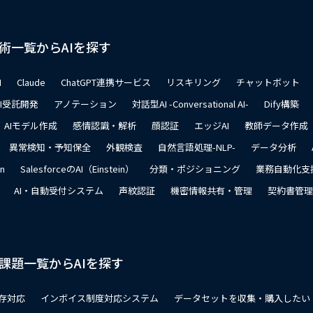
術一覧からAIを探す
I
Claude
ChatGPT連携サービス
リスキリング
チャットボット
AI受託開発
アノテーション
対話型AI -Conversational AI-
Dify構築
AIモデル作成
感情認識・解析
顔認証
エッジAI
教師データ作成
異常検知・予知保全
外観検査
自然言語処理-NLP-
データ分析
on
SalesforceのAI（Einstein）
分類・ポジショニング
業務自動化支
AI・自動受付システム
声紋認証
機密情報共有・管理
契約書管理
課題一覧からAIを探す
存対応
インボイス制度対応システム
データセットを収集・購入したい