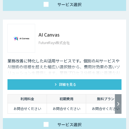
サービス
選択
AI Canvas
FutureRays株式会社
業務改善に特化したAI活用サービスです。個別のAIサービスや
AI技術の垣根を超えた幅広い選択肢から、費用対効果の高いソ
リューションを提供します。​業務プロセス分析を基に最適なAI
活用を提案し、システムへのAI機能搭載を実現します。 ​課題整
詳細を見る
理から導入後の運用まで伴走し、現実的な成果を追求します。​
販売管理システムや受注メール解析など、具体的な業務課題解
決に対応し、効率化と品質向上を支援します。
利用料金
初期費用
無料プラン
お問合せください
お問合せください
お問合せください
サービス
選択