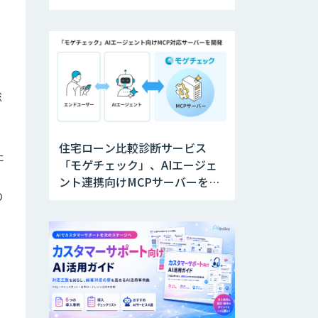
材の育成を支援
総
ロ
住宅ローン比較診断サービス
た
「モゲチェック」、AIエージェ
ント連携向けMCPサーバーを公
の
開