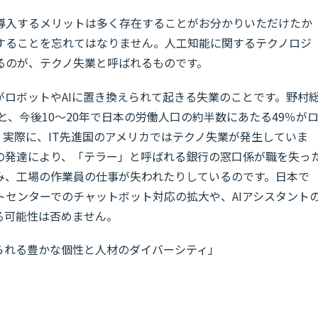
導入するメリットは多く存在することがお分かりいただけたか
することを忘れてはなりません。人工知能に関するテクノロジ
るのが、テクノ失業と呼ばれるものです。
ロボットやAIに置き換えられて起きる失業のことです。野村
と、今後10～20年で日本の労働人口の約半数にあたる49％が
。実際に、IT先進国のアメリカではテクノ失業が発生していま
の発達により、「テラー」と呼ばれる銀行の窓口係が職を失っ
み、工場の作業員の仕事が失われたりしているのです。日本で
トセンターでのチャットボット対応の拡大や、AIアシスタント
る可能性は否めません。
られる豊かな個性と人材のダイバーシティ」