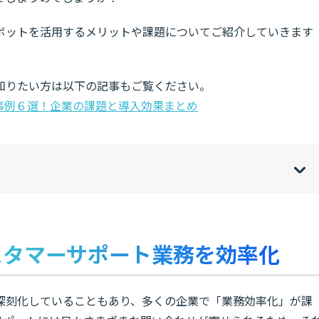
ボットを活用するメリットや課題についてご紹介していきます
知りたい方は以下の記事もご覧ください。
事例６選！企業の課題と導入効果まとめ
w
de
o
[
[
]
]
sh
hi
スタマーサポート業務を効率化
深刻化していることもあり、多くの企業で「業務効率化」が課