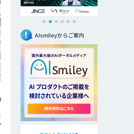
AIsmileyからご案内
銀
念
マ