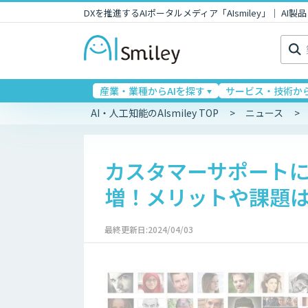
DXを推進するAIポータルメディア「AIsmiley」｜ A
検
索:
産業・業種からAIを探す
サービス・技術から
AI・人工知能のAIsmiley TOP
ニュース
カスタマーサポート
増！メリットや課題
最終更新日:2024/04/03