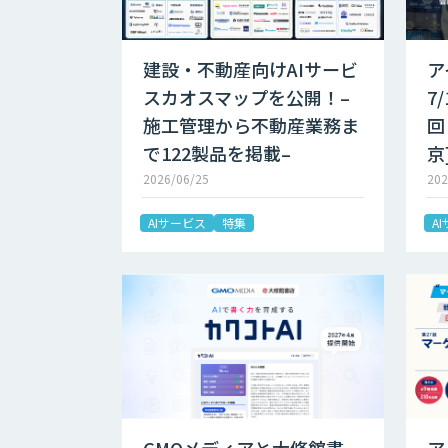
建設・不動産向けAIサービ
ア
スカオスマップを公開！–
7
施工管理から不動産業務ま
回
で122製品を掲載–
京
2026/06/25
202
AIサービス
特集
A