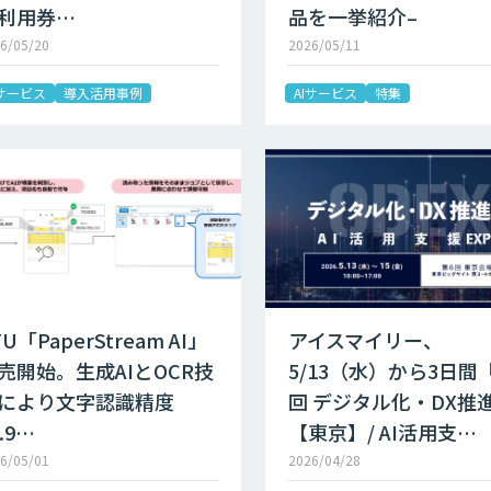
利用券…
品を一挙紹介–
6/05/20
2026/05/11
Iサービス
導入活用事例
AIサービス
特集
FU「PaperStream AI」
アイスマイリー、
売開始。生成AIとOCR技
5/13（水）から3日間
により文字認識精度
回 デジタル化・DX推
9.9…
【東京】/ AI活用支…
6/05/01
2026/04/28