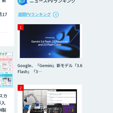
、第
ニュースPVランキング
理
17
週間PVランキング
Google、「Gemini」新モデル「3.6
Flash」「3…
スカ
導入
4製