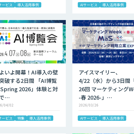
Iサービス
導入活用事例
AIサービス
導入活用事例
よいよ開幕！AI導入の壁
アイスマイリー、
突破する2日間 「AI博覧
4/22（水）から3日間
 Spring 2026」体験と対
26回 マーケティングW
で…
-春 2026-」…
6/04/02
2026/03/26
Iサービス
特集
導入活用事例
AIサービス
導入活用事例