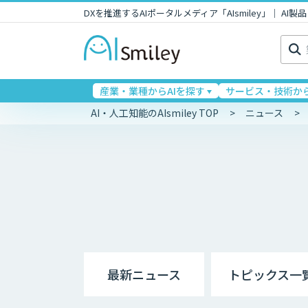
DXを推進するAIポータルメディア「AIsmiley」｜ A
検
索:
産業・業種からAIを探す
サービス・技術から
AI・人工知能のAIsmiley TOP
ニュース
最新ニュース
トピックス一