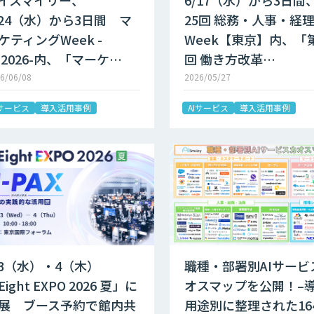
イスマイリー、
6/17（水）から3日間
/24（水）から3日間 マ
25回 総務・人事・経
ケティングWeek -
Week【東京】内、「第
 2026-内、「マーケ…
回 働き方改革…
6/06/08
2026/05/27
Iサービス
導入活用事例
AIサービス
導入活用事例
/3（水）・4（木）
職種・部署別AIサービ
Eight EXPO 2026 夏」に
オスマップを公開！–
展 ブース予約で館内共
用途別に整理された16