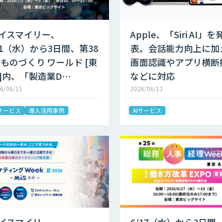
イスマイリー、
Apple、「Siri AI」を
/1（水）から3日間、第38
表。会話能力向上に加
 ものづくり ワールド [東
画面認識やアプリ横断
]内、「製造業D…
などに対応
6/06/15
2026/06/12
Iサービス
導入活用事例
AIサービス