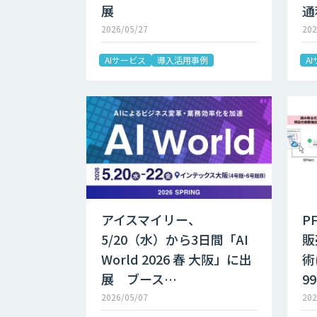
展
通
2026/05/27
202
AIサービス
導入活用事例
A
アイスマイリー、
P
5/20（水）から3日間「AI
販
World 2026 春 大阪」に出
術
展 ブース…
9
2026/05/07
202