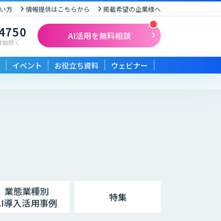
い方
情報提供はこちらから
掲載希望の企業様へ
-4750
AI活用を無料相談
末年始除く
イベント
お役立ち資料
ウェビナー
業態業種別
特集
AI導入活用事例