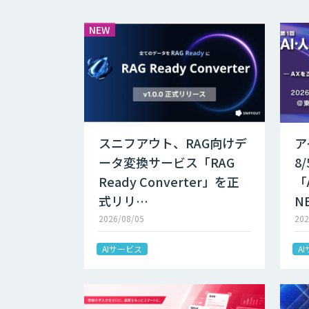
NEW
スニフアウト、RAG向けデ
ア
ータ変換サービス「RAG
8
Ready Converter」を正
「
式リリ…
N
2026/08/05
202
AIサービス
A