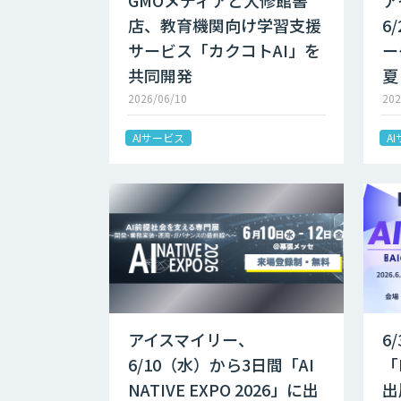
GMOメディアと大修館書
ア
店、教育機関向け学習支援
6
サービス「カクコトAI」を
ー
共同開発
夏
2026/06/10
202
AIサービス
A
アイスマイリー、
6
6/10（水）から3日間「AI
「
NATIVE EXPO 2026」に出
出