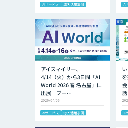
AIサービス
導入活用事例
A
アイスマイリー、
い
4/14（火）から3日間「AI
を
World 2026 春 名古屋」に
会
出展 ブー…
話
2026/04/06
202
AIサービス
導入活用事例
A