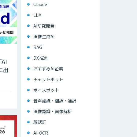
Claude
LLM
AI研究開発
画像生成AI
RAG
DX推進
AI
おすすめAI企業
」に出
チャットボット
ボイスボット
音声認識・翻訳・通訳
画像認識・画像解析
顔認証
AI-OCR