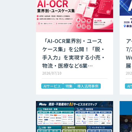
「AI-OCR業界別・ユース
ア
ケース集」を公開！「脱・
7
手入力」を実現する小売・
W
物流・医療など6業…
展
2026/07/10
202
AIサービス
特集
導入活用事例
A