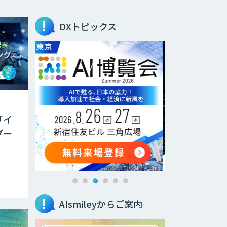
DXトピックス
「イ
ブー
AIsmileyからご案内