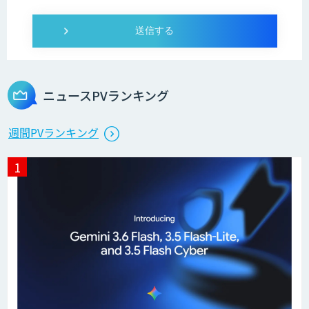
Dify導入・AIエージェント活用支援サー
ビス
ニュースPVランキング
製造業特化型オーダーメイドAI開発（知
週間PVランキング
財/FMEA/電気回路/CAD/外観検査）
異常検知AI
需要予測＋業務最適化AIシステム
『KISS』