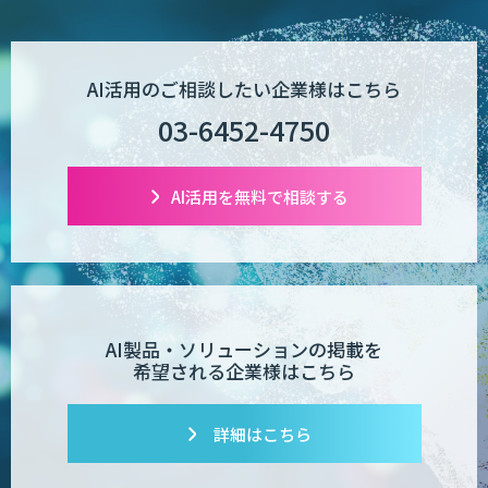
図面生成AI
AI活用のご相談したい企業様はこちら
03-6452-4750
AI Worker
AI活用を無料で相談する
【営業特化】AIエージェント構築サービ
ス
AI製品・ソリューションの掲載を
TIGEREYE AGENT
希望される企業様はこちら
詳細はこちら
AI開発・伴走支援・内製化支援