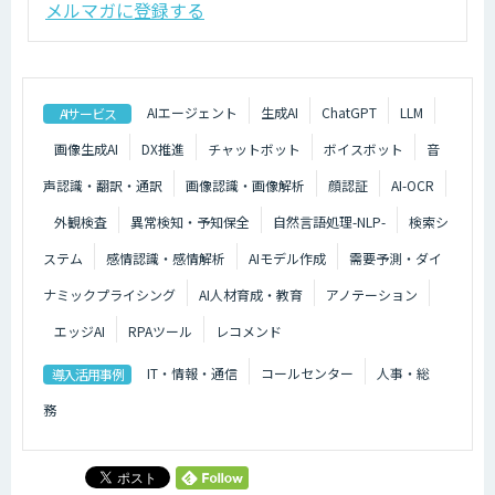
メルマガに登録する
AIエージェント
生成AI
ChatGPT
LLM
AIサービス
画像生成AI
DX推進
チャットボット
ボイスボット
音
声認識・翻訳・通訳
画像認識・画像解析
顔認証
AI-OCR
外観検査
異常検知・予知保全
自然言語処理-NLP-
検索シ
ステム
感情認識・感情解析
AIモデル作成
需要予測・ダイ
ナミックプライシング
AI人材育成・教育
アノテーション
エッジAI
RPAツール
レコメンド
IT・情報・通信
コールセンター
人事・総
導入活用事例
務