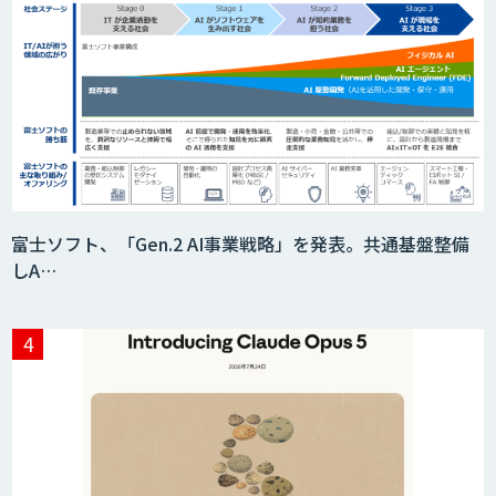
ニーズを理解する対話型AIエージェント
「AI’mON for 展示会」
Web接客を進化させる対話型AIエージェ
ント「AI’mON for WEB」
富士ソフト、「Gen.2 AI事業戦略」を発表。共通基盤整備
しA…
AIエージェント構築支援サービス
スクレイプPro
SAT