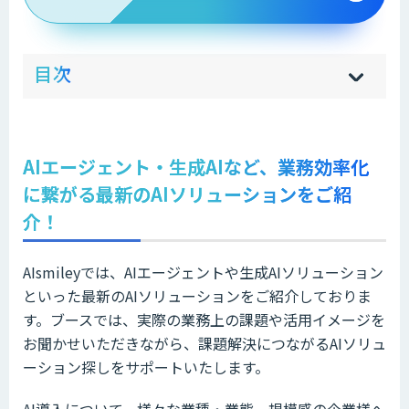
ow
de
目次
[
[
]
]
sh
hi
AIエージェント・生成AIなど、業務効率化
に繋がる最新のAIソリューションをご紹
介！
AIsmileyでは、AIエージェントや生成AIソリューション
といった最新のAIソリューションをご紹介しておりま
す。ブースでは、実際の業務上の課題や活用イメージを
お聞かせいただきながら、課題解決につながるAIソリュ
ーション探しをサポートいたします。
AI導入について、様々な業種・業態、規模感の企業様へ