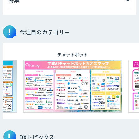
データ分析エージェント
物品輸出から留学生・研究者のバックチ
今注目のカテゴリー
ェックまで自動化。輸出管理
AI「TRAFEED」
チャットボット
JOINT AI Flow byGMO
AIR-NEXUS
営業支援/ 業務自動化 AI
DXトピックス