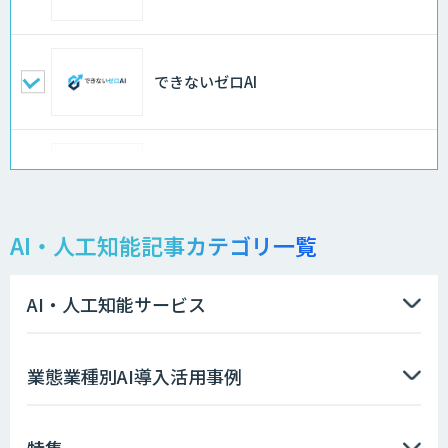
できないゼロAI
Docify（ドシファイ）
AI・人工知能記事カテゴリ一覧
STORM Platform
AI・人工知能サービス
imprai ezKotae
業態業種別AI導入活用事例
特集