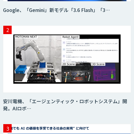
imprai ezCheck
Google、「Gemini」新モデル「3.6 Flash」「3…
JAPAN AI HR
miibo
AIエージェントコース
安川電機、「エージェンティック・ロボットシステム」開
発。AIロボ…
DELTA AI AGENT システム