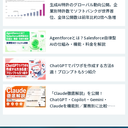
ントが自動処理します 『Knowfa（ノウ
生成AI特許のグローバル動向公開。企
ファ）受注AIエージェント』
業別特許数でソフトバンクが世界首
位、全体公開数は前年比約2倍へ急増
MANA Buddy
Agentforceとは？Salesforce自律型
AIの仕組み・機能・料金を解説
データ構造化ソリューション「DX-laei」
ChatGPTでパワポを作成する方法6
選！プロンプトも5つ紹介
MµgenGAI
「Claude徹底解説」を公開！
ChatGPT・Copilot・Gemini・
Claudeを機能別／業務別に比較―自
図面検索AI
社に合う生成AIの選び方がわかる実践
ガイド