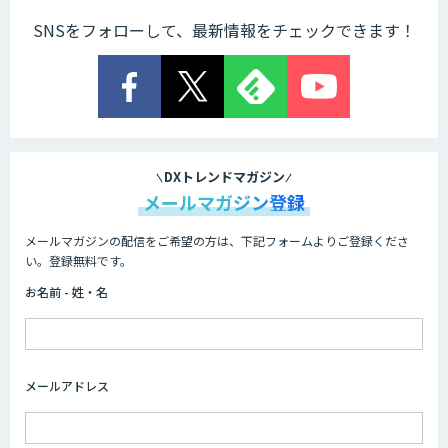
SNSをフォローして、最新情報をチェックできます！
Explaza 生成AI Partner｜AIエージェン
ト
業務特化型AIエージェントの開発支援
「業務AIプロ」
DXトレンドマガジン
メールマガジン登録
メールマガジンの配信をご希望の方は、下記フォームよりご登録くださ
Dify導入支援
い。登録無料です。
お名前 - 姓・名
Dify開発支援
メールアドレス
SELFBOT AIエージェント