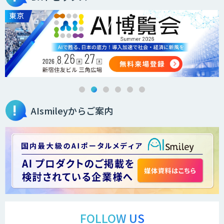
secondz Agentsense
法人向けAIエージェント「OfficeAI社
員」
AIsmileyからご案内
2層ナレッジ×AIで顧客コミュニケーシ
ョンを効率化「ZEROCK」
＜Dify活用＞AIエージェントDRIVE
戦略策定から実装まで一気通貫のAIエー
ジェント開発
FOLLOW US