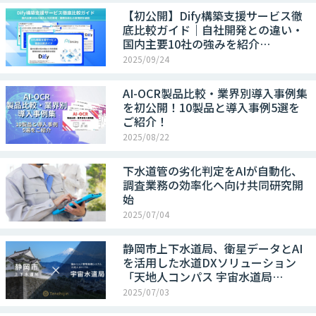
【初公開】Dify構築支援サービス徹
底比較ガイド｜自社開発との違い・
国内主要10社の強みを紹介…
2025/09/24
AI-OCR製品比較・業界別導入事例集
を初公開！10製品と導入事例5選を
ご紹介！
2025/08/22
下水道管の劣化判定をAIが自動化、
調査業務の効率化へ向け共同研究開
始
2025/07/04
静岡市上下水道局、衛星データとAI
を活用した水道DXソリューション
「天地人コンパス 宇宙水道局…
2025/07/03