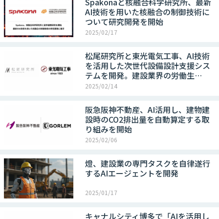
Spakonaと核融合科学研究所、最新
AI技術を用いた核融合の制御技術に
ついて研究開発を開始
2025/02/17
松尾研究所と東光電気工事、AI技術
を活用した次世代設備設計支援シス
テムを開発。建設業界の労働生…
2025/02/14
阪急阪神不動産、AI活用し、建物建
設時のCO2排出量を自動算定する取
り組みを開始
2025/02/06
燈、建設業の専門タスクを自律遂行
するAIエージェントを開発
2025/01/17
キャナルシティ博多で「AIを活用し