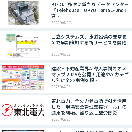
KDDI、多摩に新たなデータセンター
「Telehouse TOKYO Tama 5-2nd」
建…
2025/06/27
日立システムズ、水道設備の異常を
AIで早期検知する新サービスを開始
2025/05/23
建設・不動産業界AI導入事例カオス
マップ 2025を公開！用途やAIカテゴ
リ別に全82事例を掲…
2025/04/08
東北電力、全火力発電所でAIを活用
した「現場安全管理支援ツール」の
運用を開始。繰り返し型労働災…
2025/02/20