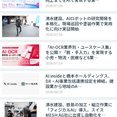
向上までをAIで実現する業…
2026/07/28
清水建設、AIロボットの研究開発を
本格化。現場巡回や塗装作業で実用
化に向け実証開始
2026/07/16
「AI-OCR業界別・ユースケース集」
を公開！「脱・手入力」を実現する
小売・物流・医療など6業…
2026/07/10
AI insideと橋本ホールディングス、
DX・AI事業包括連携協定を締結。建
設業から地域のA…
2026/06/29
清水建設、鉄筋の加工・組立作業に
「フィジカルAI」導入。スイス
MESH AG社に出資し自動化を…