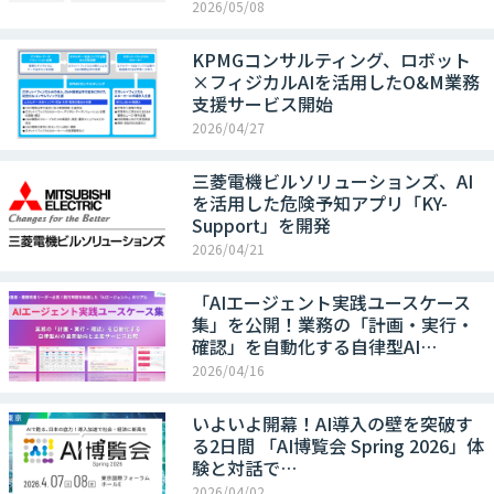
2026/05/08
KPMGコンサルティング、ロボット
×フィジカルAIを活用したO&M業務
支援サービス開始
2026/04/27
三菱電機ビルソリューションズ、AI
を活用した危険予知アプリ「KY-
Support」を開発
2026/04/21
「AIエージェント実践ユースケース
集」を公開！業務の「計画・実行・
確認」を自動化する自律型AI…
2026/04/16
いよいよ開幕！AI導入の壁を突破す
る2日間 「AI博覧会 Spring 2026」体
験と対話で…
2026/04/02