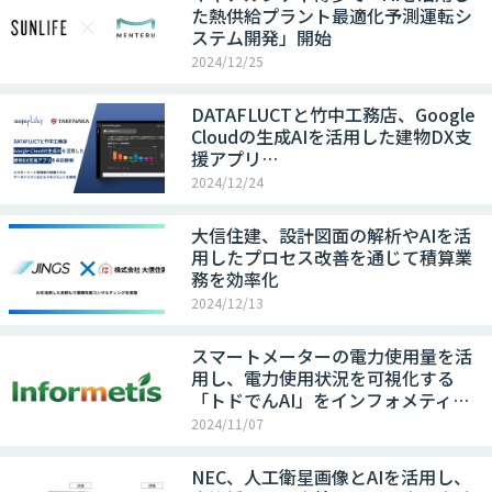
た熱供給プラント最適化予測運転シ
ステム開発」開始
2024/12/25
DATAFLUCTと竹中工務店、Google
Cloudの生成AIを活用した建物DX支
援アプリ…
2024/12/24
大信住建、設計図面の解析やAIを活
用したプロセス改善を通じて積算業
務を効率化
2024/12/13
スマートメーターの電力使用量を活
用し、電力使用状況を可視化する
「トドでんAI」をインフォメティ…
2024/11/07
NEC、人工衛星画像とAIを活用し、