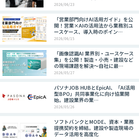
2026/06/23
「営業部門向けAI活用ガイド」を公
開！営業×AIの活用法から業務別ユ
ースケース、導入時のポイン…
2026/06/15
「画像認識AI 業界別・ユースケース
集」を公開！製造・小売・建設など
の現場課題を解決～自社に最…
2026/05/27
パソナJOB HUBとEpicAI、「AI活用
型BPO」共同事業化に向け協業開
始。建設業界の業…
2026/05/26
ソフトバンクとMODE、資本・業務
提携契約を締結。建設や製造現場の
データ活用を高度化