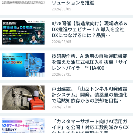
リューションを推進
2026/08/05
8/28開催【製造業向け】現場改革＆
DX推進ウェビナー！AI導入を全社
DXにつなげるには？品質…
2026/08/05
技研製作所、AI活用の自動運転機能
を備えた油圧式杭圧入引抜機「サイ
レントパイラー™ HA400…
2026/07/31
戸田建設、「山岳トンネルAI発破設
計システム」開発。装薬量の最適化
で暗黙知依存からの脱却を目指…
2026/07/30
「カスタマーサポート向けAI活用ガ
イド」を公開！対応工数削減からCX