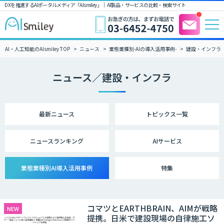
DXを推進するAIポータルメディア「AIsmiley」｜ AI製品・サービスの比較・検索サイト
AI・人工知能のAIsmiley TOP
ニュース
業態業種別-AIの導入活用事例-
建設・インフラ
ニュース／建設・インフラ
最新ニュース
トピックス一覧
ニュース
ランキング
AIサービス
業態業種別
AI導入活用事例
特集
コマツとEARTHBRAIN、AIMが戦略
NEW
提携。日米で建設現場の自律施工ソ