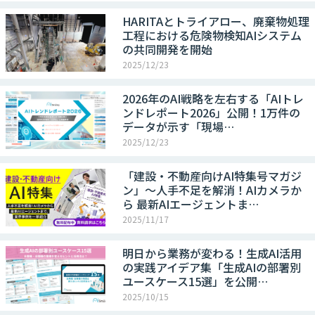
HARITAとトライアロー、廃棄物処理
工程における危険物検知AIシステム
の共同開発を開始
2025/12/23
2026年のAI戦略を左右する「AIトレ
ンドレポート2026」公開！1万件の
データが示す「現場…
2025/12/23
「建設・不動産向けAI特集号マガジ
ン」～人手不足を解消！AIカメラか
ら 最新AIエージェントま…
2025/11/17
明日から業務が変わる！生成AI活用
の実践アイデア集「生成AIの部署別
ユースケース15選」を公開…
2025/10/15