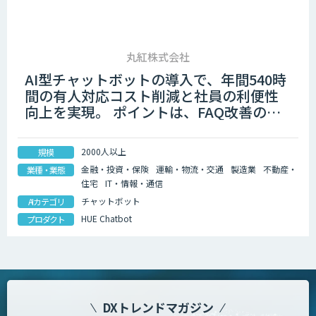
丸紅株式会社
AI型チャットボットの導入で、年間540時
間の有人対応コスト削減と社員の利便性
向上を実現。 ポイントは、FAQ改善の容
易さと、誰でも運用しやすい管理機能。
2000人以上
規模
金融・投資・保険
運輸・物流・交通
製造業
不動産・
業種・業態
住宅
IT・情報・通信
チャットボット
AIカテゴリ
HUE Chatbot
プロダクト
DXトレンドマガジン