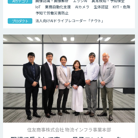
画像認識・画像解析
エッジAI
異常検知・予知保全
AIカテゴリ
IoT
業務自動化支援
AIカメラ
生体認証
KYT・危険
予知で労働災害防止
法人向けAIドライブレコーダー「ナウト」
プロダクト
住友商事株式会社 物流インフラ事業本部