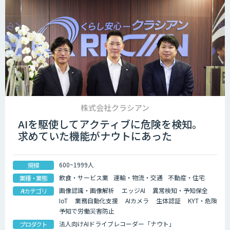
株式会社クラシアン
AIを駆使してアクティブに危険を検知。
求めていた機能がナウトにあった
600~1999人
規模
飲食・サービス業
運輸・物流・交通
不動産・住宅
業種・業態
画像認識・画像解析
エッジAI
異常検知・予知保全
AIカテゴリ
IoT
業務自動化支援
AIカメラ
生体認証
KYT・危険
予知で労働災害防止
法人向けAIドライブレコーダー「ナウト」
プロダクト