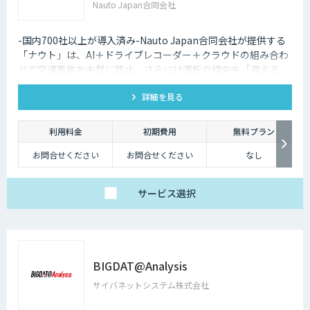
Nauto Japan合同会社
-国内700社以上が導入済み-Nauto Japan合同会社が提供する
「ナウト」は、AI＋ドライブレコーダー＋クラウドの組み合わ
せで交通事故を未然に防止。さらには運転の傾向を「見える
化」し、ドライバーの安全意識向上や安全運転指導の効率化も
詳細を見る
実現。
利用料金
初期費用
無料プラン
お問合せください
お問合せください
なし
サービス
選択
BIGDAT@Analysis
サイバネットシステム株式会社