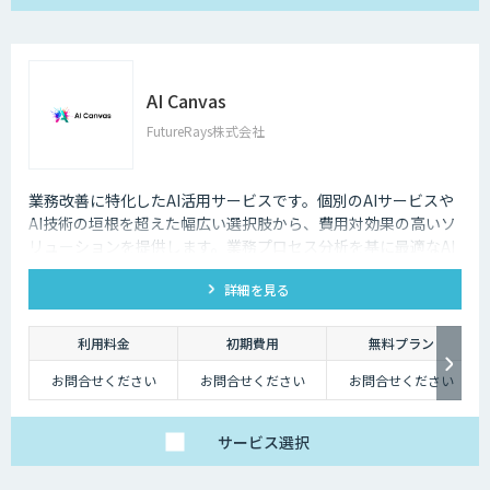
AI Canvas
FutureRays株式会社
業務改善に特化したAI活用サービスです。個別のAIサービスや
AI技術の垣根を超えた幅広い選択肢から、費用対効果の高いソ
リューションを提供します。​業務プロセス分析を基に最適なAI
活用を提案し、システムへのAI機能搭載を実現します。 ​課題整
詳細を見る
理から導入後の運用まで伴走し、現実的な成果を追求します。​
販売管理システムや受注メール解析など、具体的な業務課題解
決に対応し、効率化と品質向上を支援します。
利用料金
初期費用
無料プラン
お問合せください
お問合せください
お問合せください
サービス
選択