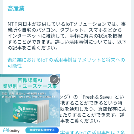
畜産業
NTT東日本が提供しているIoTソリューションでは、事
務所や自宅のパソコン、タブレット、スマホなどから
インターネットに接続して、手軽に畜舎の状況を把握
することができます。詳しい活用事例については、以下
の記事をご覧ください。
畜産業におけるIoTの活用事例は？メリットと将来への
可能性
×
食品業界
ZWILLING社（ツヴィリング）の「Fresh＆Save」とい
う容器には、アプリと連携することができるという特
徴があり、目安となる期限を通知したり、真空保存によ
って食品を5倍長持ちさせたりすることができます。詳
しい活用事例は以下の記事をご覧ください。
食品業界で業務効率化を実現するIoTの活用事例は？多