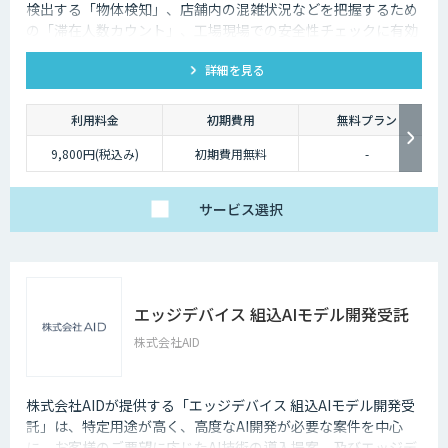
検出する「物体検知」、店舗内の混雑状況などを把握するため
の「滞在人数カウント」、工場現場での安全性チェックに有効
な「ヘルメット検知」など、 様々な商用シーンで活用いただけ
詳細を見る
るAIアルゴリズム20種をパッケージ化して提供しています。ご
利用は、ソラコム製AIカメラ「S+ Camera」にAIアルゴリズム
「Package20」をインストールいただくだけです。
利用料金
初期費用
無料プラン
9,800円(税込み)
初期費用無料
-
サービス
選択
エッジデバイス 組込AIモデル開発受託
株式会社AID
株式会社AIDが提供する「エッジデバイス 組込AIモデル開発受
託」は、特定用途が高く、高度なAI開発が必要な案件を中心
に、お客様のご要望に応じたAI技術の導入提案、及びエッジデ