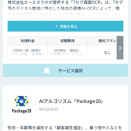
株式会社エーエヌラボが提供する「7セグ画面OCR」は、7セグ
等のデジタル数値に特化した独自の画像AIｰOCRによって、機
器の液晶画面の計測値をカメラで読み取り、デジタルデータと
して記録するサービスです
詳細を見る
利用料金
初期費用
無料プラン
5万円~/月（税別）
20万円~（税別）
なし
※ユーザ数、使用量や
※利用プラットフォー
カスタマイズ要望に応
ムや必要なチューニン
じて変動します。
グの量によって別途見
積となります。
サービス
選択
AIアルゴリズム「Package20」
株式会社AID
性別・年齢等を識別する「顧客属性推定」、乗り物や人などを