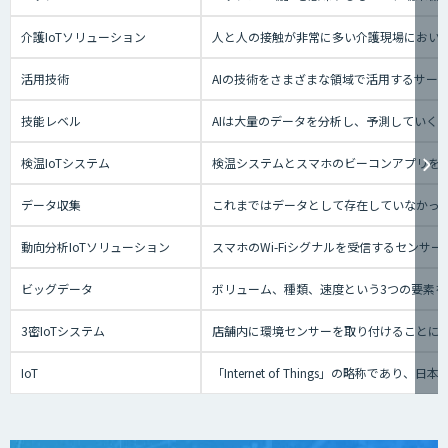
介護IoTソリューション
人と人の接触が非常に多い介護現場におい
活用技術
AIの技術をさまざまな領域で活用するサー
技能レベル
AIは大量のデータを分析し、予測していく
検温IoTシステム
検温システムとスマホのビーコンアプリを
データ収集
これまではデータとして存在していなかっ
動向分析IoTソリューション
スマホのWi-Fiシグナルを受信するセン
ビッグデータ
ボリューム、種類、速度という3つの要素を
3密IoTシステム
店舗内に環境センサーを取り付けることに
IoT
「Internet of Things」の