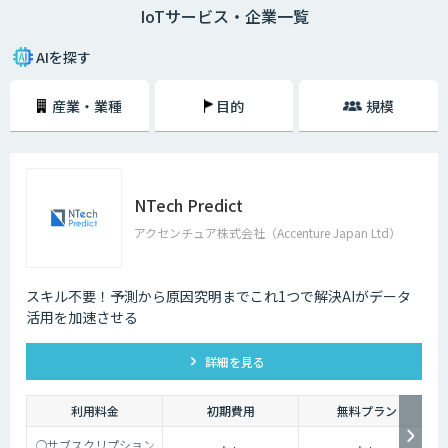
IoTサービス・企業一覧
二つ目は、モノのモニタリングです。モノにセンサーなどをつけ、その情
報をネットを通じて送信することで、遠隔からモノの状態を常に監視する
ことができます。
AIを探す
IoTによって、これまでできなかったモノの監視、制御が可能になるた
産業・業種
目的
規模
め、より便利で快適な生活ができるようになると期待されています。
NTech Predict
アクセンチュア株式会社（Accenture Japan Ltd）
スキル不要！予測から原因究明までこれ1つで解決AIがデータ
活用を加速させる
詳細を見る
利用料金
初期費用
無料プラン
〇サブスクリプション