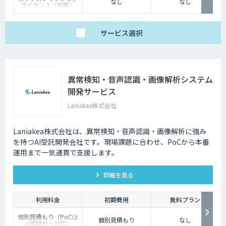
なし
なし
ライセンス（年額）
価格：オープン価格
※ライセンス価格はお
問い合わせください。
サービス
選択
※使用するPC1台あた
りに１ライセンスが必
要です。
※伴走サポート、初期
構築支援、PoC支援な
どもオプションサービ
スとしてご提供可能で
異常検知・音声認識・画像解析システム
す。
開発サービス
Laniakea株式会社
Laniakea株式会社は、異常検知・音声認識・画像解析に強み
を持つAI受託開発会社です。現場課題に合わせ、PoCから本番
運用まで一気通貫で支援します。
詳細を見る
利用料金
初期費用
無料プラン
個別見積もり（PoCは
個別見積もり
なし
小規模から対応）