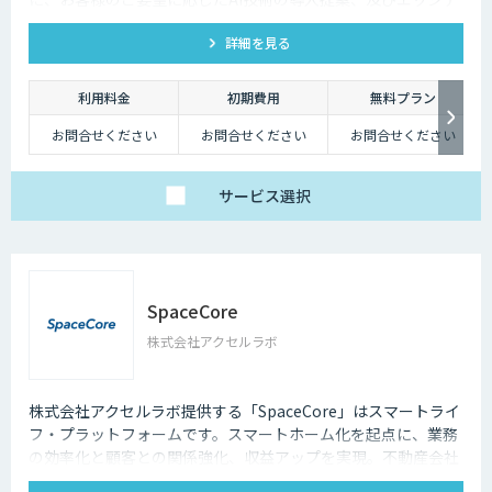
バイス向けAIアルゴリズムの開発受託を行います。 Nvidia
詳細を見る
Jetson、Raspberry Pi、Google Coral TPU、ソラコム S+
Camera、Panasonic Vieureka等、多様なエッジデバイスに対
応しており、可視光カメラに加え、赤外線、LiDARセンサーの
利用料金
初期費用
無料プラン
活用経験も豊富にございます。
お問合せください
お問合せください
お問合せください
サービス
選択
SpaceCore
株式会社アクセルラボ
株式会社アクセルラボ提供する「SpaceCore」はスマートライ
フ・プラットフォームです。スマートホーム化を起点に、業務
の効率化と顧客との関係強化、収益アップを実現。不動産会社
の他、民泊運営会社など様々な企業に導入されています。