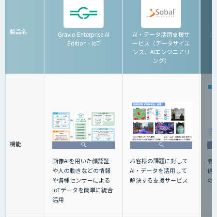
製品名
Gravio Enterprise AI
AI・データ活用支援サ
エ
Edition - IoT
ービス（データサイエ
ンス、AIエンジニアリ
ング）
機能
画像AIを用いた顔認証
お客様の課題に対して
高性
や人の動きなどの情報
AI・データを活用して
信機
や各種センサーによる
解決する支援サービス
の
IoTデータを簡単に統合
活用