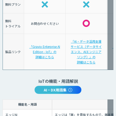
無料プラン
無料
お問合わせください
トライアル
「AI・データ活用支援
「Gravio Enterprise AI
サービス（データサイ
「
製品リンク
Edition - IoT」の
エンス、AIエンジニア
タ
詳細はこちら
リング）」の
詳細はこちら
IoTの機能・用語解説
AI・DX用語集
機能名・用語
エッジAI
エッジは「端」を意味するもので、端末機械