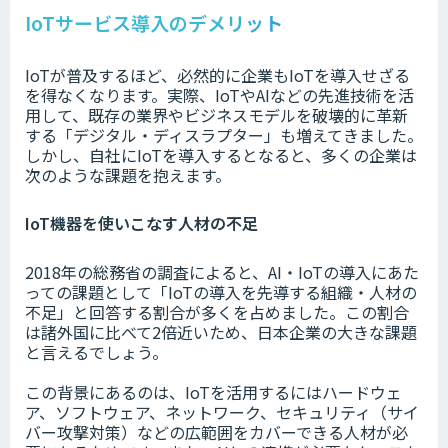
IoTサービス導入のデメリット
IoTが普及するほど、必然的に企業もIoTを導入せざる
を得なくなります。実際、IoTやAIなどの先進技術を活
用して、既存の業界やビジネスモデルを破壊的に革新
する「デジタル・ディスラプター」も増えてきました。
しかし、自社にIoTを導入するとなると、多くの企業は
次のような課題を抱えます。
IoT機器を使いこなす人材の不足
2018年の総務省の調査によると、AI・IoTの導入にあた
っての課題として「IoTの導入を先導する組織・人材の
不足」と回答する割合が多くを占めました。この割合
は諸外国に比べて2倍近いため、日本企業の大きな課題
と言えるでしょう。
この背景にあるのは、IoTを活用するにはハードウェ
ア、ソフトウェア、ネットワーク、セキュリティ（サイ
バー攻撃対策）などの広範囲をカバーできる人材が必