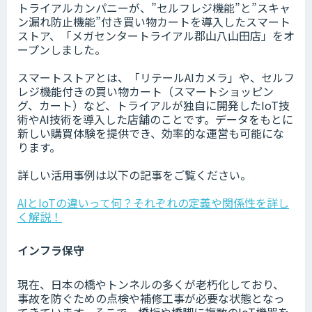
トライアルカンパニーが、”セルフレジ機能”と”スキャ
ン漏れ防止機能”付き買い物カートを導入したスマート
ストア、「メガセンタートライアル郡山八山田店」をオ
ープンしました。
スマートストアとは、「リテールAIカメラ」や、セルフ
レジ機能付きの買い物カート（スマートショッピン
グ、カート）など、トライアルが独自に開発したIoT技
術やAI技術を導入した店舗のことです。データをもとに
新しい購買体験を提供でき、効率的な運営も可能にな
ります。
詳しい活用事例は以下の記事をご覧ください。
AIとIoTの違いって何？それぞれの定義や関係性を詳し
く解説！
インフラ保守
現在、日本の橋やトンネルの多くが老朽化しており、
事故を防ぐための点検や補修工事が必要な状態となっ
てきています。そこで、橋桁や橋脚に複数のIoT機器を