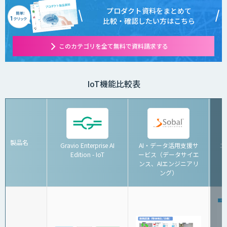
プロダクト資料をまとめて
比較・確認したい方はこちら
このカテゴリを全て無料で資料請求する
IoT機能比較表
製品名
Gravio Enterprise AI
AI・データ活用支援サ
エ
Edition - IoT
ービス（データサイエ
ンス、AIエンジニアリ
ング）