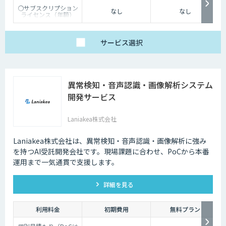
〇サブスクリプション
なし
なし
ライセンス（年額）
価格：オープン価格
※ライセンス価格はお
問い合わせください。
サービス
選択
※使用するPC1台あた
りに１ライセンスが必
要です。
※伴走サポート、初期
構築支援、PoC支援な
どもオプションサービ
異常検知・音声認識・画像解析システム
スとしてご提供可能で
す。
開発サービス
Laniakea株式会社
Laniakea株式会社は、異常検知・音声認識・画像解析に強み
を持つAI受託開発会社です。現場課題に合わせ、PoCから本番
運用まで一気通貫で支援します。
詳細を見る
利用料金
初期費用
無料プラン