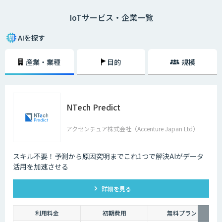
IoTサービス・企業一覧
二つ目は、モノのモニタリングです。モノにセンサーなどをつけ、その情
報をネットを通じて送信することで、遠隔からモノの状態を常に監視する
ことができます。
AIを探す
IoTによって、これまでできなかったモノの監視、制御が可能になるた
産業・業種
目的
規模
め、より便利で快適な生活ができるようになると期待されています。
NTech Predict
アクセンチュア株式会社（Accenture Japan Ltd）
スキル不要！予測から原因究明までこれ1つで解決AIがデータ
活用を加速させる
詳細を見る
利用料金
初期費用
無料プラン