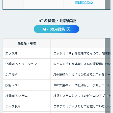
詳細はこちら
IoTの機能・用語解説
AI・DX用語集
機能名・用語
エッジAI
エッジは「端」を意味するもので、端末機械
介護IoTソリューション
人と人の接触が非常に多い介護現場におい
活用技術
AIの技術をさまざまな領域で活用するサー
技能レベル
AIは大量のデータを分析し、予測していく
検温IoTシステム
検温システムとスマホのビーコンアプリを
データ収集
これまではデータとして存在していなかっ