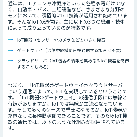
近年は、エアコンや冷蔵庫といった各種家電だけでな
く、自動車・バス、工場設備など、さまざまな分野の
モノにおいて、積極的にIoT技術が活用され始めていま
す。そんなIoTの通信は、主に以下の3つの機器・技術
によって成り立っているのが特徴です。
IoT機器（センサーやカメラなどの小さな機器）
ゲートウェイ（通信中継機※直接通信する場合は不要）
クラウドサーバ（IoT機器の情報を集める※IoT機器を制御
することもある）
つまり、「IoT機器⇔ゲートウェイ⇔クラウドサーバ」
という通信によって、IoTを実現しているということで
す。「IoT機器⇔ゲートウェイ」の通信手段には無線と
有線がありますが、IoTでは無線が主流となっていま
す。そして多くのケースで重要になるのが、IoT機器が
充電なしに長時間稼働できることです。そのためIoT機
器の通信では、以下のような仕組みが採用されていま
す。