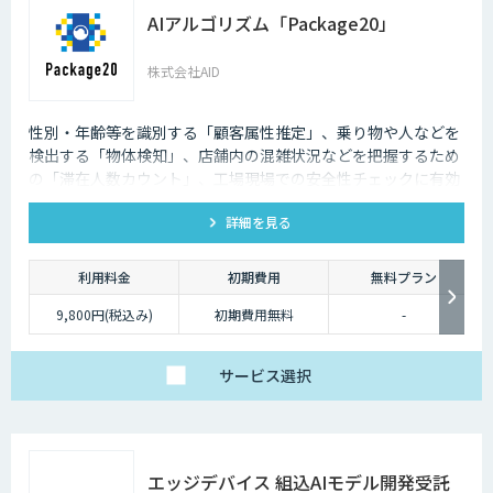
AIアルゴリズム「Package20」
株式会社AID
性別・年齢等を識別する「顧客属性推定」、乗り物や人などを
検出する「物体検知」、店舗内の混雑状況などを把握するため
の「滞在人数カウント」、工場現場での安全性チェックに有効
な「ヘルメット検知」など、 様々な商用シーンで活用いただけ
詳細を見る
るAIアルゴリズム20種をパッケージ化して提供しています。ご
利用は、ソラコム製AIカメラ「S+ Camera」にAIアルゴリズム
「Package20」をインストールいただくだけです。
利用料金
初期費用
無料プラン
9,800円(税込み)
初期費用無料
-
サービス
選択
エッジデバイス 組込AIモデル開発受託