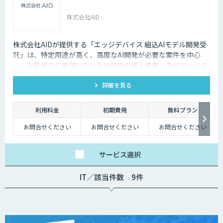
株式会社AID
株式会社AIDが提供する「エッジデバイス 組込AIモデル開発受
託」は、特定用途が高く、高度なAI開発が必要な案件を中心
に、お客様のご要望に応じたAI技術の導入提案、及びエッジデ
バイス向けAIアルゴリズムの開発受託を行います。 Nvidia
詳細を見る
Jetson、Raspberry Pi、Google Coral TPU、ソラコム S+
Camera、Panasonic Vieureka等、多様なエッジデバイスに対
応しており、可視光カメラに加え、赤外線、LiDARセンサーの
利用料金
初期費用
無料プラン
活用経験も豊富にございます。
お問合せください
お問合せください
お問合せください
サービス
選択
IT／該当件数 9件