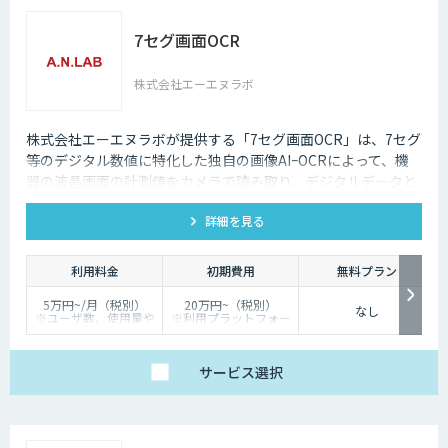
7セグ画面OCR
株式会社エーエヌラボ
株式会社エーエヌラボが提供する「7セグ画面OCR」は、7セグ
等のデジタル数値に特化した独自の画像AIｰOCRによって、機
器の液晶画面の計測値をカメラで読み取り、デジタルデータと
して記録するサービスです
詳細を見る
利用料金
初期費用
無料プラン
5万円~/月（税別）
20万円~（税別）
なし
※ユーザ数、使用量や
※利用プラットフォー
カスタマイズ要望に応
ムや必要なチューニン
じて変動します。
グの量によって別途見
積となります。
サービス
選択