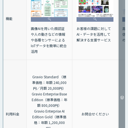
機能
画像AIを用いた顔認証
お客様の課題に対して
高性
や人の動きなどの情報
AI・データを活用して
信機
や各種センサーによる
解決する支援サービス
の
IoTデータを簡単に統合
活用
Gravio Standard （標
準価格：年額 240,000
円／月額 20,000円）
Gravio Enterprise Base
Edition（標準価格：年
額 800,000円）
Gravio Enterprise AI
利用料金
お問合せください
Edition Gold（標準価
格：年額 1,200,000