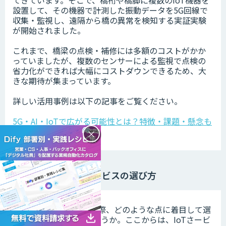
設置して、その機器で計測した振動データを5G回線で
収集・監視し、遠隔から橋の異常を検知する実証実験
が開始されました。
これまで、橋梁の点検・補修には多額のコストがかか
っていましたが、複数のセンサーによる監視で点検の
省力化ができれば大幅にコストダウンできるため、大
きな期待が集まっています。
詳しい活用事例は以下の記事をご覧ください。
5G・AI・IoTで広がる可能性とは？特徴・課題・懸念も
紹介
×
IoTサービスの選び方
IoTサービスを導入する際、どのような点に着目して選
んでいけば良いのでしょうか。ここからは、IoTさービ