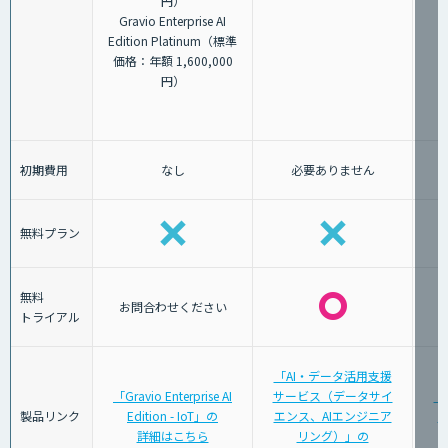
円）
Gravio Enterprise AI
Edition Platinum（標準
価格：年額 1,600,000
円）
初期費用
なし
必要ありません
無料プラン
無料
お問合わせください
トライアル
「AI・データ活用支援
「Gravio Enterprise AI
サービス（データサイ
「
製品リンク
Edition - IoT」の
エンス、AIエンジニア
タ
詳細はこちら
リング）」の