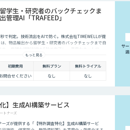
留学生・研究者のバックチェックま
管理AI「TRAFEED」
秒で判定。技術流出をAIで防ぐ。株式会社TIMEWELLが提
D」は、物品輸出から留学生・研究者のバックチェックまで自
サー
です 。複雑な規制判定を5秒で完了し 、高度なネットワー
選
もっと見る
い流出リスクを最小化します 。
初期費用
無料プラン
無料トライアル
お問合せください
なし
なし
化】生成AI構築サービス
ートナーズ
ナーズが提供する「【特許調査特化】生成AI構築サービ
先行技術、侵害防止、無効資料等）を高度化・効率化する