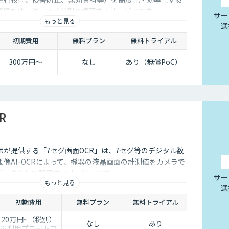
I環境をオーダーメイド型で構築するサービスです
サー
もっと見る
選
初期費用
無料プラン
無料トライアル
300万円～
なし
あり（無償PoC）
R
ボが提供する「7セグ画面OCR」は、7セグ等のデジタル数
像AIｰOCRによって、機器の液晶画面の計測値をカメラで
データとして記録するサービスです
サー
もっと見る
選
初期費用
無料プラン
無料トライアル
20万円~（税別）
なし
あり
※利用プラットフ