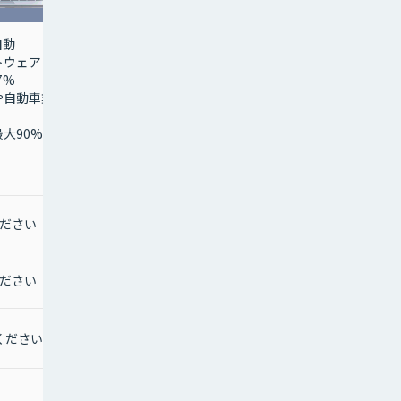
自動
トウェア
7%
や自動車業
大90%削
ださい
ださい
ください