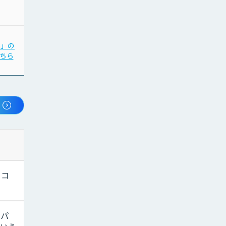
n」の
ちら
ソコ
。パ