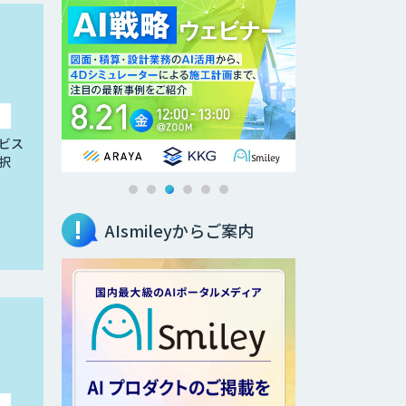
ビス
択
AIsmileyからご案内