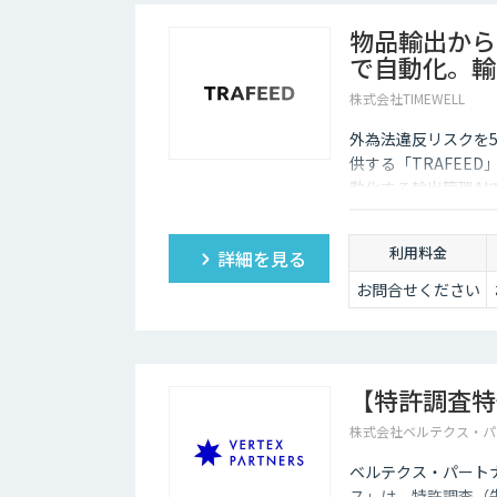
物品輸出から
で自動化。輸出
株式会社TIMEWELL
外為法違反リスクを5
供する「TRAFEE
動化する輸出管理AI
ク分析で目に見えな
利用料金
詳細を見る
お問合せください
【特許調査特
株式会社ベルテクス・パ
ベルテクス・パート
ス」は、特許調査（