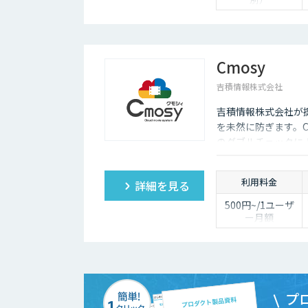
※ユーザ数、使用
量やカスタマイズ
要望に応じて変動
します。
Cmosy
吉積情報株式会社
吉積情報株式会社が提供
を未然に防ぎます。C
のダブルチェックに
有することを実現し
利用料金
詳細を見る
500円~/1ユーザ
ー月額
プ