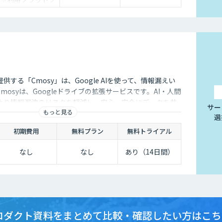
ォームや必要なチ
ューニングの量に
よって別途見積と
なります。
する「Cmosy」は、Google AIを使って、情報漏えい
mosyは、Googleドライブの拡張サービスです。AI・人間
より情報漏洩のリスクを軽減し、安心・安全にデータを共
サー
もっと見る
ます。
選
初期費用
無料プラン
無料トライアル
なし
なし
あり（14日間）
ロダクト資料をまとめて
比較・確認したい方はこち