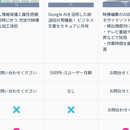
人情報保護と属性把握
映像編集のAI
Google AIを活用した誤
同時に叶う 次世代映像
モザイクソフ
送信対策機能！ ビジネス
名加工技術
・検出精度99.
文書をセキュアに共有
・テレビ番組
界などで採用
・作業時間を最
減
お問い合わせください
500円~/1ユーザー月額
お問合せく
お問い合わせください
なし
お問合せく
お問合わせ