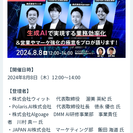
【開催日時】
2024年8月8日（木）12:00～14:00
【登壇者】
・
株式会社ウィット
代表取締役
渥美 英紀
氏
・
Polaris.AI株式会社
代表取締役社長
徳永 優也
氏
・
株式会社Algoage
DMM AI研修事業部
事業責任
者
川村 真一
氏
・JAPAN AI株式会社 マーケティング部 飯田 海道
氏