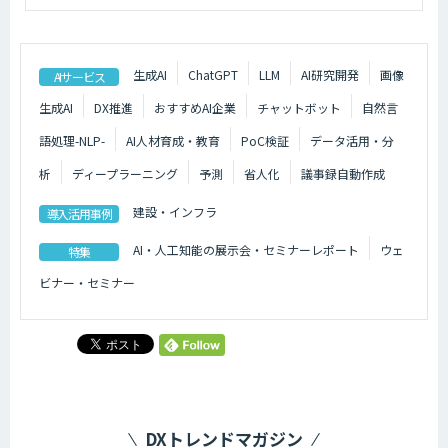
生成AI
ChatGPT
LLM
AI研究開発
画像
AIサービス
生成AI
DX推進
おすすめAI企業
チャットボット
自然言
語処理-NLP-
AI人材育成・教育
PoC検証
データ活用・分
析
ディープラーニング
予測
省人化
議事録自動作成
建設・インフラ
導入活用事例
AI・人工知能の展示会・セミナーレポート
ウェ
特集
ビナー・セミナー
DXトレンドマガジン