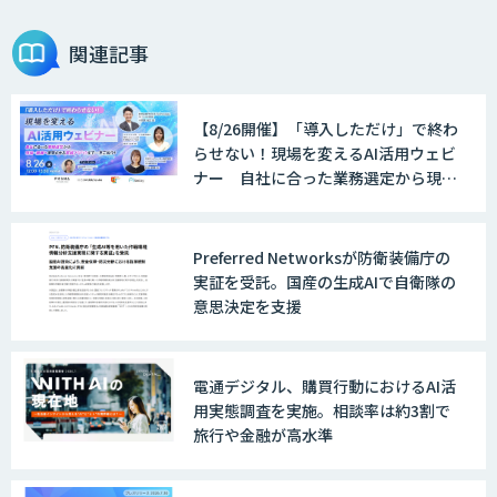
関連記事
【8/26開催】「導入しただけ」で終わ
らせない！現場を変えるAI活用ウェビ
ナー 自社に合った業務選定から現
場・組織へ定着させる実践ノウハウま
で一挙ご紹介！
Preferred Networksが防衛装備庁の
実証を受託。国産の生成AIで自衛隊の
意思決定を支援
電通デジタル、購買行動におけるAI活
用実態調査を実施。相談率は約3割で
旅行や金融が高水準