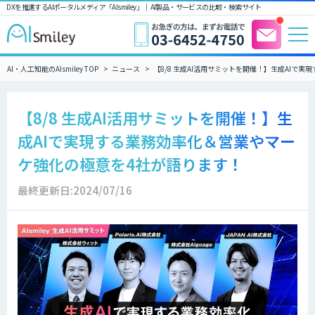
DXを推進するAIポータルメディア「AIsmiley」｜ AI製品・サービスの比較・検索サイト
AI・人工知能のAIsmiley TOP
ニュース
【8/8 生成AI活用サミットを開催！】生成AIで
【8/8 生成AI活用サミットを開催！】生
成AIで実現する業務効率化＆営業やマー
ケ強化の極意を4社が語ります！
最終更新日:2024/07/16