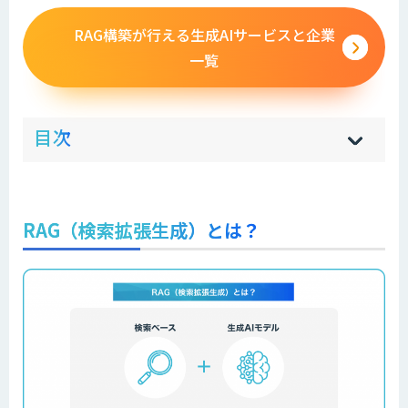
RAG構築が行える生成AIサービスと企業
一覧
ow
de
目次
[
[
]
]
sh
hi
RAG（検索拡張生成）とは？