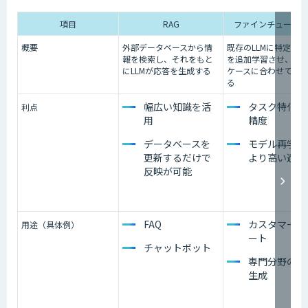
項目
RAG
ファインチューニン
概要
外部データベースから情
既存のLLMに特定デ
報を検索し、それをもと
を追加学習させ、ユ
にLLMが応答を生成する
ケースに合わせて調
る
幅広い知識を活
タスク特化で
利点
用
精度
データベースを
モデル再学習
更新するだけで
より高い適応
反映が可能
FAQ
カスタマーサ
用途（具体例）
ート
チャットボット
専門分野の文
生成