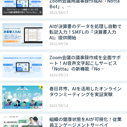
Zoom会議用議事録作成AI『Notta
Bot』、…
2021/09/17
AIが決算書のデータを処理し自動で
転記入力！SMFLの『決算書入力
AI』提供開始
2021/09/16
Zoom会議の議事録作成を全面サポ
ート！AI音声文字起こしサービス
「Notta」の新機能『No…
2021/09/13
春日井市、AIを活用したオンライン
タウンミーティングを実証実験
2021/08/14
組織の健康状態をAIが可視化！従業
員エンゲージメントサーベイ