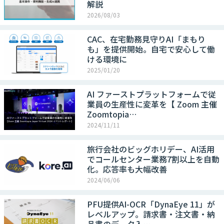
解説
2026/08/03
CAC、在宅勤務見守りAI「まもり
も」を提供開始。自宅で安心して働
ける環境に
2025/01/20
AI ファーストプラットフォームで従
業員の生産性に変革を【 Zoom 主催
Zoomtopia…
2024/11/11
旅行会社のビッグホリデー、AI活用
でコールセンター業務7割以上を自動
化。応答率も大幅改善
2024/06/06
PFU提供AI-OCR「DynaEye 11」が
レベルアップ。請求書・注文書・納