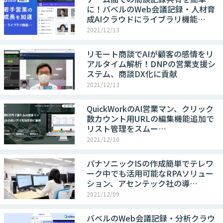
に！バベルのWeb会議記録・人材育
成AIクラウドにライブラリ機能…
2021/12/13
リモート商談でAIが顧客の感情をリ
アルタイム解析！DNPの営業支援シ
ステム、商談DX化に貢献
2021/12/13
QuickWorkのAI営業マン、クリック
数カウント用URLの編集機能追加で
リスト管理をスムー…
2021/12/10
パナソニックISの作成簡単でテレワ
ーク中でも活用可能なRPAソリュー
ション、アセンテック社の導…
2021/12/09
バベルのWeb会議記録・分析クラウ