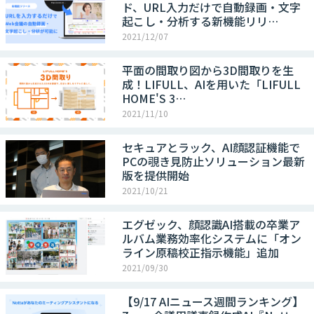
ド、URL入力だけで自動録画・文字
起こし・分析する新機能リリ…
2021/12/07
平面の間取り図から3D間取りを生
成！LIFULL、AIを用いた「LIFULL
HOME'S 3…
2021/11/10
セキュアとラック、AI顔認証機能で
PCの覗き見防止ソリューション最新
版を提供開始
2021/10/21
エグゼック、顔認識AI搭載の卒業ア
ルバム業務効率化システムに「オン
ライン原稿校正指示機能」追加
2021/09/30
【9/17 AIニュース週間ランキング】