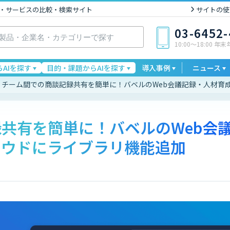
I製品・サービスの比較・検索サイト
サイトの使
03-6452
10:00〜18:00 年
AIを探す
目的・課題からAIを探す
導入事例
ニュース
チーム間での商談記録共有を簡単に！バベルのWeb会議記録・人材育成
共有を簡単に！バベルのWeb会
ラウドにライブラリ機能追加