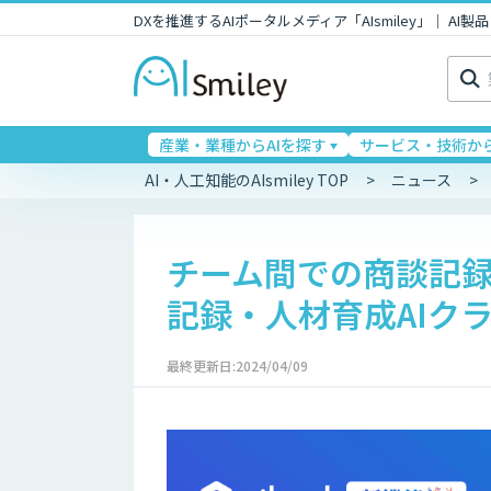
DXを推進するAIポータルメディア「AIsmiley」｜ A
検
索:
産業・業種からAIを探す
サービス・技術から
AI・人工知能のAIsmiley TOP
ニュース
チーム間での商談記録
記録・人材育成AIク
最終更新日:2024/04/09