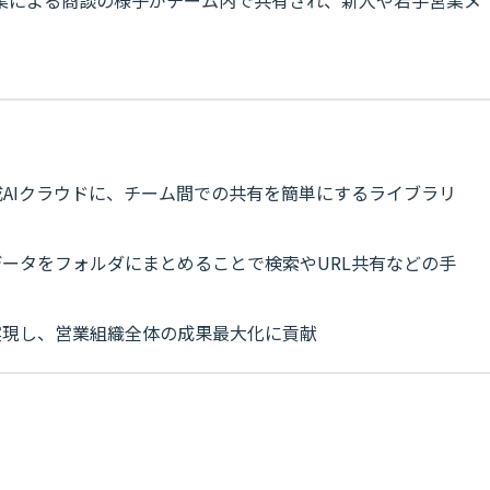
業による商談の様子がチーム内で共有され、新人や若手営業メ
成AIクラウドに、チーム間での共有を簡単にするライブラリ
ータをフォルダにまとめることで検索やURL共有などの手
実現し、営業組織全体の成果最大化に貢献
w