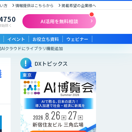
い方
情報提供はこちらから
掲載希望の企業様へ
-4750
AI活用を無料相談
末年始除く
イベント
お役立ち資料
ウェビナー
AIクラウドにライブラリ機能追加
DXトピックス
議