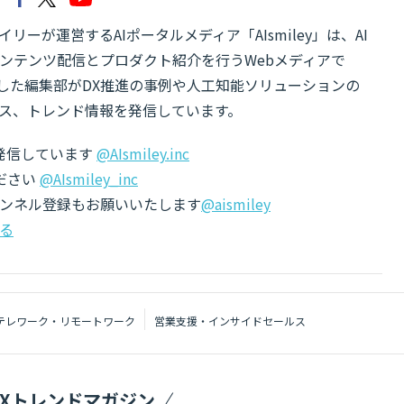
リーが運営するAIポータルメディア「AIsmiley」は、AI
ンテンツ配信とプロダクト紹介を行うWebメディアで
有した編集部がDX推進の事例や人工知能ソリューションの
ス、トレンド情報を発信しています。
でも発信しています
@AIsmiley.inc
ださい
@AIsmiley_inc
チャンネル登録もお願いいたします
@aismiley
る
テレワーク・リモートワーク
営業支援・インサイドセールス
DXトレンドマガジン