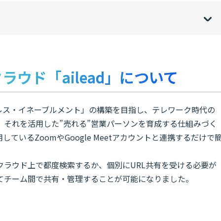
de
o
[
[
]
]
sh
hi
ラウド「ailead」について
セールス・イネーブルメント」の構築を目指し、テレワーク時代の
、それを活用した”売れる”営業パーソンを育成する仕組みづく
いるZoomやGoogle Meetアカウントと連携するだけで
クラウド上で都度検索するか、個別にURL共有を受ける必要が
てチーム間で共有・管理することが可能になりました。