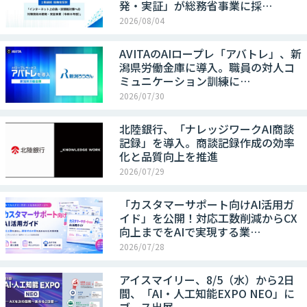
発・実証」が総務省事業に採…
2026/08/04
AVITAのAIロープレ「アバトレ」、新
潟県労働金庫に導入。職員の対人コ
ミュニケーション訓練に…
2026/07/30
北陸銀行、「ナレッジワークAI商談
記録」を導入。商談記録作成の効率
化と品質向上を推進
2026/07/29
「カスタマーサポート向けAI活用ガ
イド」を公開！対応工数削減からCX
向上までをAIで実現する業…
2026/07/28
アイスマイリー、8/5（水）から2日
間、「AI・人工知能EXPO NEO」に