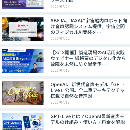
ブース出展
2026/07/24
ABEJA、JAXAに宇宙船内ロボット向
け音声認識システム提供。宇宙空間
のフィジカルAI実装を…
2026/07/22
【8/18開催】製造現場のAI活用実践
ウェビナー 紙帳票のデジタル化から
故障を未然に防ぐ異常予…
2026/07/17
OpenAI、新世代音声モデル「GPT-
Live」公開。全二重アーキテクチャ
搭載で自然な音声対…
2026/07/13
GPT-Liveとは？OpenAI最新音声モ
デルの仕組み・使い方・料金を解説