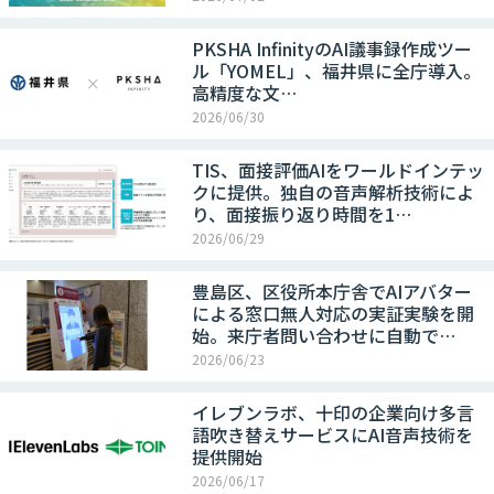
PKSHA InfinityのAI議事録作成ツー
ル「YOMEL」、福井県に全庁導入。
高精度な文…
2026/06/30
TIS、面接評価AIをワールドインテッ
クに提供。独自の音声解析技術によ
り、面接振り返り時間を1…
2026/06/29
豊島区、区役所本庁舎でAIアバター
による窓口無人対応の実証実験を開
始。来庁者問い合わせに自動で…
2026/06/23
イレブンラボ、十印の企業向け多言
語吹き替えサービスにAI音声技術を
提供開始
2026/06/17