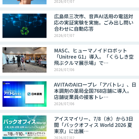
2026/07/07
広島県三次市、音声AI活用の電話対
応の実証実験を実施。ごみ出し問い
合わせに自動応答
2026/07/07
MASC、ヒューマノイドロボット
「Unitree G1」導入。「くらしき空
⾶ぶクルマ展⽰場」で…
2026/07/06
AVITAのAIロープレ「アバトレ」、日
本調剤の薬局全国768店舗に導入。
店舗従業員の接客トレ…
2026/07/06
アイスマイリー、7/8（水）から3日
間「バックオフィス World 2026 夏
東京」に出展…
2026/07/02