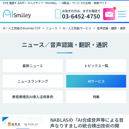
DXを推進するAIポータルメディア「AIsmiley」｜ AI製品・サービスの比較・検索サイト
AI・人工知能のAIsmiley TOP
ニュース
AI・人工知能サービス
音声認識・翻訳・通訳
ニュース／音声認識・翻訳・通訳
最新ニュース
トピックス一覧
ニュース
ランキング
AIサービス
業態業種別
AI導入活用事例
特集
NABLASの「AI合成音声等による音
声なりすましの統合検出技術の開