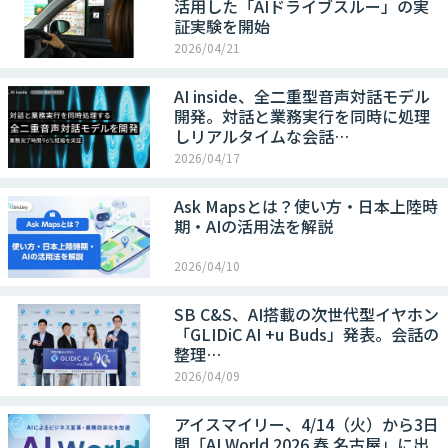
活用した「AIドライブスルー」の実
証実験を開始
2026/04/21
AI inside、全二重型音声対話モデル
開発。対話と業務実行を同時に処理
しリアルタイムな会話…
2026/04/17
Ask Mapsとは？使い方・日本上陸時
期・AIの活用法を解説
2026/04/10
SB C&S、AI搭載の次世代型イヤホン
「GLIDiC AI +u Buds」発表。会話の
整理…
2026/04/09
アイスマイリー、4/14（火）から3日
間「AI World 2026 春 名古屋」に出