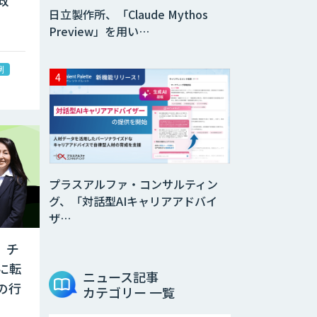
政
日立製作所、「Claude Mythos
Preview」を用い…
例
プラスアルファ・コンサルティン
グ、「対話型AIキャリアアドバイ
ザ…
。チ
に転
ニュース記事
の行
カテゴリー 一覧