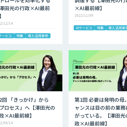
トロールを効率化する
調達する【澤田光の行
澤田光の行政×AI最前
×AI最前線】
】
2022/11/09
2/12/14
AIサービス
特集
導入活用事
Iサービス
特集
導入活用事例
2回 「きっかけ」から
第1回 必要は発明の母
プロセス」へ【澤田光の
ャンスは目の前の業務
政×AI最前線】
がっている。【澤田光
政×AI最前線】
2/09/14