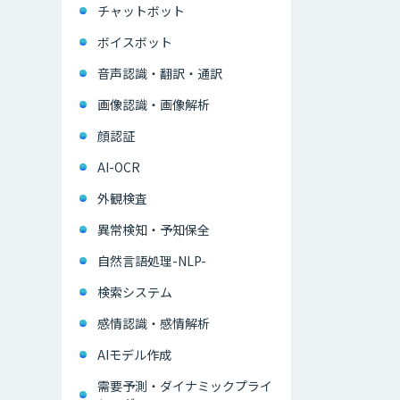
チャットボット
ボイスボット
音声認識・翻訳・通訳
画像認識・画像解析
顔認証
AI-OCR
外観検査
異常検知・予知保全
自然言語処理-NLP-
検索システム
感情認識・感情解析
AIモデル作成
需要予測・ダイナミックプライ