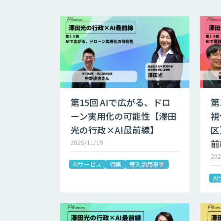
第15回 AIで広がる、ドロ
第
ーン実用化の可能性【澤田
視
光の行政×AI最前線】
区
前
2025/11/19
202
AIサービス
特集
導入活用事例
A