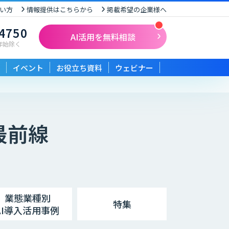
い方
情報提供はこちらから
掲載希望の企業様へ
-4750
AI活用を無料相談
末年始除く
イベント
お役立ち資料
ウェビナー
最前線
業態業種別
特集
AI導入活用事例