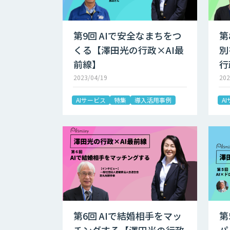
第9回 AIで安全なまちをつ
第
くる【澤田光の行政×AI最
別
前線】
行
2023/04/19
202
AIサービス
特集
導入活用事例
A
第6回 AIで結婚相手をマッ
第