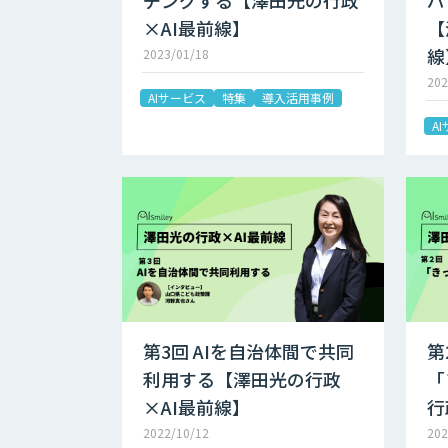
チングする【澤田光の行政
パ
×AI最前線】
【
線
2023/01/18
202
AIサービス
特集
導入活用事例
A
第3回 AIを自治体間で共同
第
利用する【澤田光の行政
「
×AI最前線】
行
2022/10/12
202