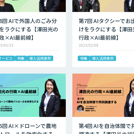
8回 AIで外国人のごみ分
第7回 AIタクシーでお
をラクにする【澤田光の
けをラクにする【澤田
政×AI最前線】
行政×AI最前線】
3/03/15
2023/02/08
Iサービス
特集
導入活用事例
特集
導入活用事例
5回 AI×ドローンで農地
第4回 AIを自治体間で