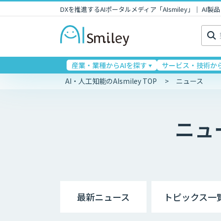
DXを推進するAIポータルメディア「AIsmiley」｜ A
検
索:
産業・業種からAIを探す
サービス・技術から
AI・人工知能のAIsmiley TOP
ニュース
ニュ
最新ニュース
トピックス一