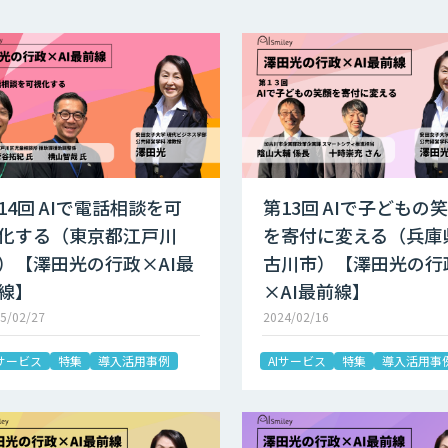
14回 AIで電話相談を可
第13回 AIで子どもの
化する（東京都江戸川
を寄付に変える（兵庫
）【澤田光の行政×AI最
古川市）【澤田光の行
線】
×AI最前線】
5/02/27
2024/02/16
Iサービス
特集
導入活用事例
AIサービス
特集
導入活用事