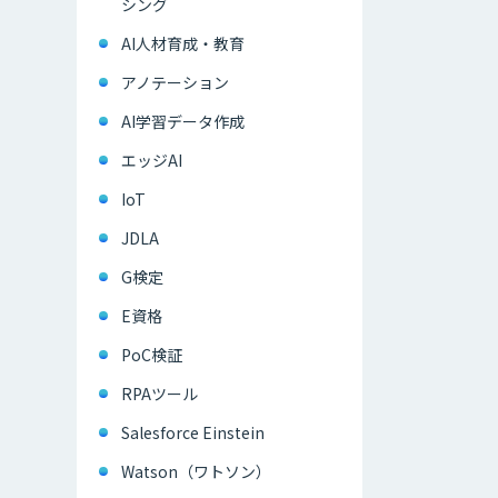
シング
AI人材育成・教育
アノテーション
AI学習データ作成
エッジAI
IoT
JDLA
G検定
E資格
PoC検証
RPAツール
Salesforce Einstein
Watson（ワトソン）