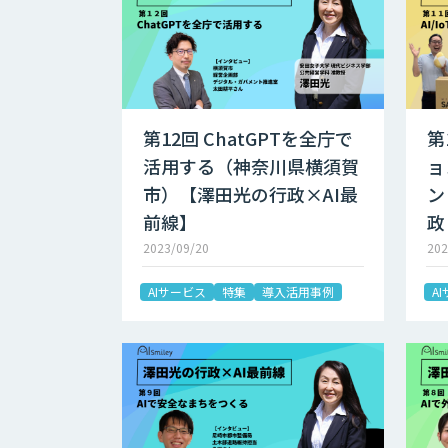
第12回 ChatGPTを全庁で
第
活用する（神奈川県横須賀
ョ
市）【澤田光の行政×AI最
ン
前線】
政
2023/09/20
202
AIサービス
特集
導入活用事例
A