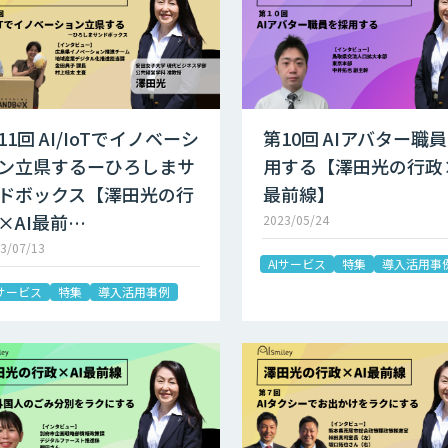
11回 AI/IoTでイノベーシ
第10回 AIアバター職
ン立県するーひろしまサ
用する【澤田光の行政×
ドボックス【澤田光の行
最前線】
×AI最前…
2023/05/24
3/07/13
AIサービス
特集
導入活用事
Iサービス
特集
導入活用事例