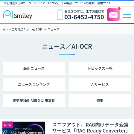
DXを推進するAIポータルメディア「AIsmiley」｜ AI製品・サービスの比較・検索サイト
AI・人工知能のAIsmiley TOP
ニュース
ニュース／AI-OCR
最新ニュース
トピックス一覧
ニュース
ランキング
AIサービス
業態業種別
AI導入活用事例
特集
スニフアウト、RAG向けデータ変換
NEW
サービス「RAG Ready Converter」