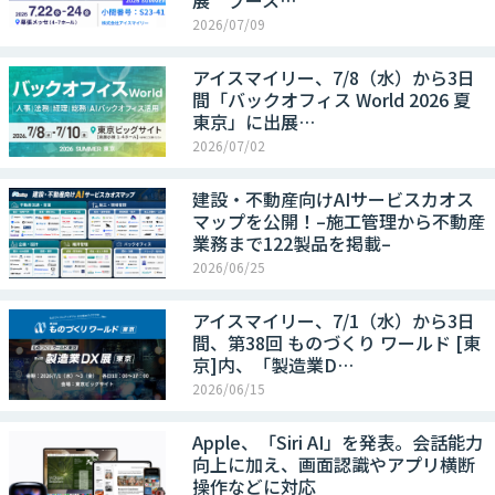
展 ブース…
2026/07/09
アイスマイリー、7/8（水）から3日
間「バックオフィス World 2026 夏
東京」に出展…
2026/07/02
建設・不動産向けAIサービスカオス
マップを公開！–施工管理から不動産
業務まで122製品を掲載–
2026/06/25
アイスマイリー、7/1（水）から3日
間、第38回 ものづくり ワールド [東
京]内、「製造業D…
2026/06/15
Apple、「Siri AI」を発表。会話能力
向上に加え、画面認識やアプリ横断
操作などに対応