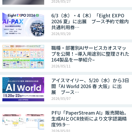
2026/05/27
6/3（水）・4（木）「Eight EXPO
2026 夏」に出展 ブース予約で館内
共通利用券…
2026/05/20
職種・部署別AIサービスカオスマッ
プを公開！–導入用途別に整理された
164製品を一挙紹介–
2026/05/11
アイスマイリー、5/20（水）から3日
間「AI World 2026 春 大阪」に出
展 ブース…
2026/05/07
PFU「PaperStream AI」販売開始。
生成AIとOCR技術により文字認識精
度99.9…
2026/05/01