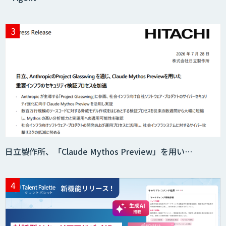
DELTA AI AGENT システム
ニーズを理解する対話型AIエージェント
「AI’mON for 展示会」
Web接客を進化させる対話型AIエージェ
ント「AI’mON for WEB」
日立製作所、「Claude Mythos Preview」を用い…
AIエージェント構築支援サービス
スクレイプPro