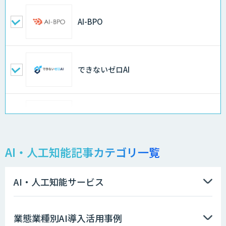
AI-BPO
できないゼロAI
Docify（ドシファイ）
AI・人工知能記事カテゴリ一覧
STORM Platform
AI・人工知能サービス
imprai ezKotae
業態業種別AI導入活用事例