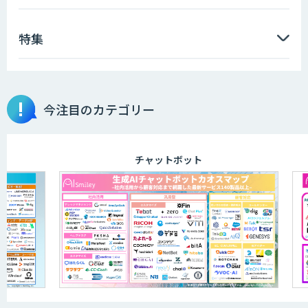
特集
データ分析エージェント
物品輸出から留学生・研究者のバックチ
今注目のカテゴリー
ェックまで自動化。輸出管理
AI「TRAFEED」
チャットボット
JOINT AI Flow byGMO
AIR-NEXUS