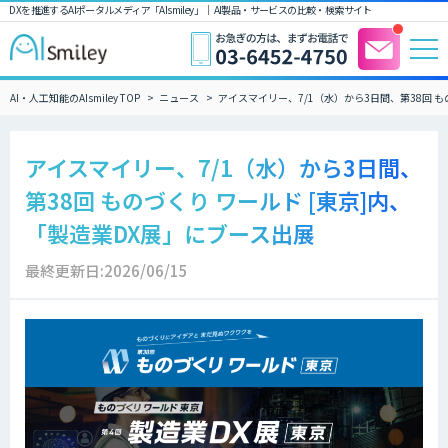
DXを推進するAIポータルメディア「AIsmiley」｜ AI製品・サービスの比較・検索サイト
AI・人工知能のAIsmiley TOP
ニュース
アイスマイリー、7/1（水）から3日間、第38回 も
アイスマイリー、7/1（水）から3日間、
第38回 ものづくり ワールド [東京]内、
「製造業DX展」にブース出展
最終更新日:2026/06/15