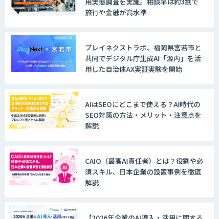
用実態調査を実施。相談率は約3割で
旅行や金融が高水準
ノウハウが必要な受注業務をAIエージェ
ントが自動処理します 『Knowfa（ノウ
ファ）受注AIエージェント』
プレイネクストラボ、福岡県宮若市と
共同でデジタル庁生成AI「源内」を活
用した自治体AX実証実験を開始
MANA Buddy
AIはSEOにどこまで使える？AI時代の
SEO対策の方法・メリット・注意点を
解説
データ構造化ソリューション「DX-laei」
CAIO（最高AI責任者）とは？役割や必
須スキル、日本企業の設置事例を徹底
MµgenGAI
解説
【2026年企業のAI導入・活用に関する