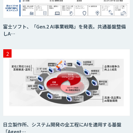
imprai ezCheck
富士ソフト、「Gen.2 AI事業戦略」を発表。共通基盤整備
しA…
JAPAN AI HR
miibo
AIエージェントコース
日立製作所、システム開発の全工程にAIを適用する基盤
「Agent…