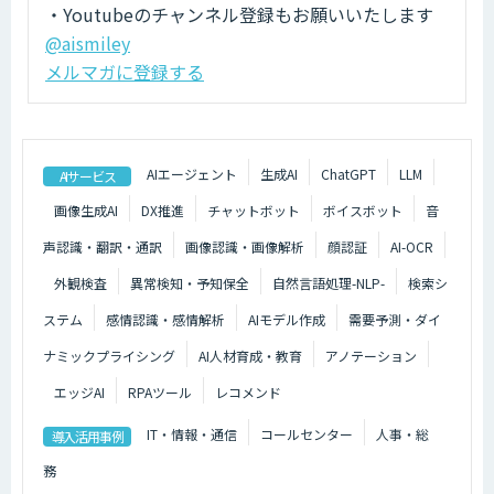
・Youtubeのチャンネル登録もお願いいたします
@aismiley
メルマガに登録する
AIエージェント
生成AI
ChatGPT
LLM
AIサービス
画像生成AI
DX推進
チャットボット
ボイスボット
音
声認識・翻訳・通訳
画像認識・画像解析
顔認証
AI-OCR
外観検査
異常検知・予知保全
自然言語処理-NLP-
検索シ
ステム
感情認識・感情解析
AIモデル作成
需要予測・ダイ
ナミックプライシング
AI人材育成・教育
アノテーション
エッジAI
RPAツール
レコメンド
IT・情報・通信
コールセンター
人事・総
導入活用事例
務