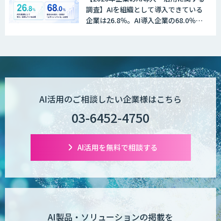
図面検索AI
調査】AIを組織として導入できている
企業は26.8％。AI導入企業の68.0％
が、自社でのAI導入・活用は「上手く
いっている」と回答
図面生成AI
AI Worker
AI活用のご相談したい企業様はこちら
03-6452-4750
【営業特化】AIエージェント構築サービ
ス
AI活用を無料で相談する
TIGEREYE AGENT
AI製品・ソリューションの掲載を