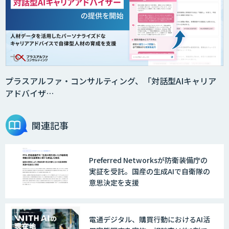
SAT
DX推進のパートナーに「ジンベイ 生成
AI・DXコンサルティング」
プラスアルファ・コンサルティング、「対話型AIキャリア
アドバイザ…
Agentforce
関連記事
Preferred Networksが防衛装備庁の
JAPAN AI SALES
実証を受託。国産の生成AIで自衛隊の
意思決定を支援
JAPAN AI MARKETING
電通デジタル、購買行動におけるAI活