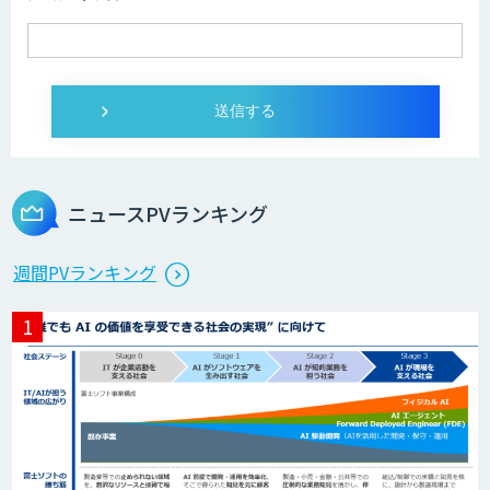
SELFBOT AIエージェント
Dify導入・AIエージェント活用支援サー
ビス
ニュースPVランキング
製造業特化型オーダーメイドAI開発（知
週間PVランキング
財/FMEA/電気回路/CAD/外観検査）
異常検知AI
需要予測＋業務最適化AIシステム
『KISS』