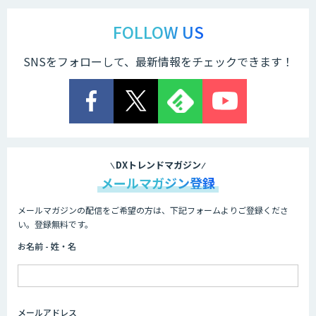
戦略策定から実装まで一気通貫のAIエー
ジェント開発
FOLLOW US
SNSをフォローして、最新情報をチェックできます！
Explaza 生成AI Partner｜AIエージェン
ト
業務特化型AIエージェントの開発支援
「業務AIプロ」
DXトレンドマガジン
メールマガジン登録
メールマガジンの配信をご希望の方は、下記フォームよりご登録くださ
Dify導入支援
い。登録無料です。
お名前 - 姓・名
Dify開発支援
メールアドレス