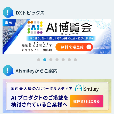
営業支援/ 業務自動化 AI
DXトピックス
secondz Agentsense
法人向けAIエージェント「OfficeAI社
員」
AIsmileyからご案内
2層ナレッジ×AIで顧客コミュニケーシ
ョンを効率化「ZEROCK」
＜Dify活用＞AIエージェントDRIVE