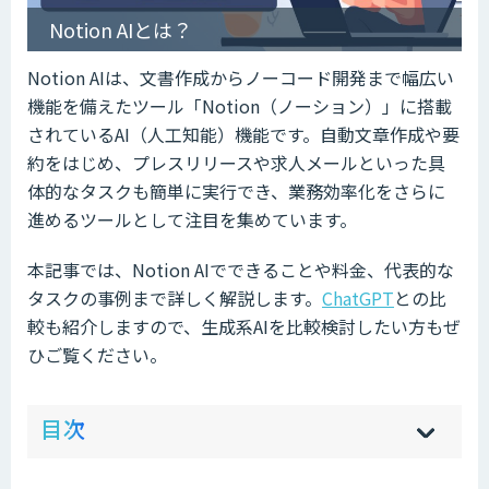
Notion AIとは？
Notion AIは、文書作成からノーコード開発まで幅広い
機能を備えたツール「Notion（ノーション）」に搭載
されているAI（人工知能）機能です。自動文章作成や要
約をはじめ、プレスリリースや求人メールといった具
体的なタスクも簡単に実行でき、業務効率化をさらに
進めるツールとして注目を集めています。
本記事では、Notion AIでできることや料金、代表的な
タスクの事例まで詳しく解説します。
ChatGPT
との比
較も紹介しますので、生成系AIを比較検討したい方もぜ
ひご覧ください。
ow
de
目次
[
[
]
]
sh
hi