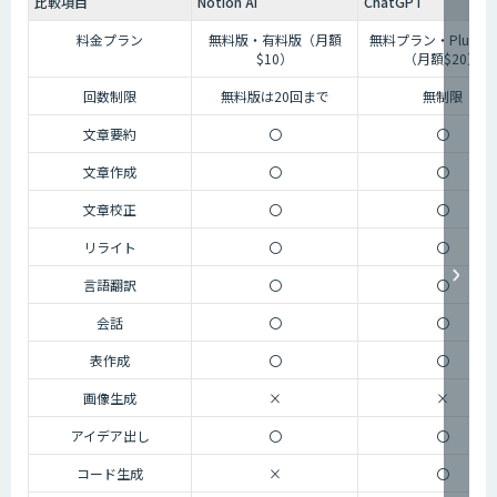
比較項目
Notion AI
ChatGPT
料金プラン
無料版・有料版（月額
無料プラン・Plusプ
$10）
（月額$20）
回数制限
無料版は20回まで
無制限
文章要約
〇
〇
文章作成
〇
〇
文章校正
〇
〇
リライト
〇
〇
言語翻訳
〇
〇
会話
〇
〇
表作成
〇
〇
画像生成
×
×
アイデア出し
〇
〇
コード生成
×
〇