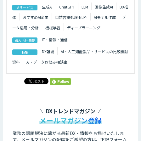
生成AI
ChatGPT
LLM
画像生成AI
DX推
AIサービス
進
おすすめAI企業
自然言語処理-NLP-
AIモデル作成
デ
ータ活用・分析
機械学習
ディープラーニング
IT・情報・通信
導入活用事例
DX雑誌
AI・人工知能製品・サービスの比較検討
特集
資料
AI・データお悩み相談室
DXトレンドマガジン
メールマガジン登録
業務の課題解決に繋がる最新DX・情報をお届けいたしま
す。
メールマガジンの配信をご希望の方は、下記フォーム