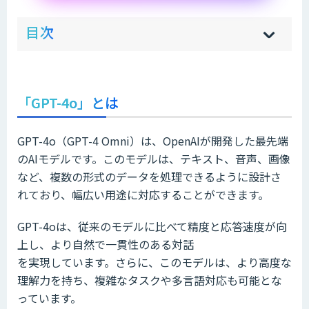
ow
de
目次
[
[
]
]
sh
hi
「GPT-4o」とは
GPT-4o（GPT-4 Omni）は、OpenAIが開発した最先端
のAIモデルです。このモデルは、テキスト、音声、画像
など、複数の形式のデータを処理できるように設計さ
れており、幅広い用途に対応することができます。
GPT-4oは、従来のモデルに比べて精度と応答速度が向
上し、より自然で一貫性のある対話
を実現しています。さらに、このモデルは、より高度な
理解力を持ち、複雑なタスクや多言語対応も可能とな
っています。