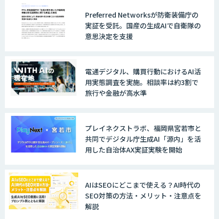
Preferred Networksが防衛装備庁の
実証を受託。国産の生成AIで自衛隊の
意思決定を支援
電通デジタル、購買行動におけるAI活
用実態調査を実施。相談率は約3割で
旅行や金融が高水準
プレイネクストラボ、福岡県宮若市と
共同でデジタル庁生成AI「源内」を活
用した自治体AX実証実験を開始
AIはSEOにどこまで使える？AI時代の
SEO対策の方法・メリット・注意点を
解説