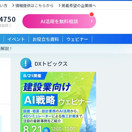
い方
情報提供はこちらから
掲載希望の企業様へ
-4750
AI活用を無料相談
末年始除く
イベント
お役立ち資料
ウェビナー
底解説！
DXトピックス
果