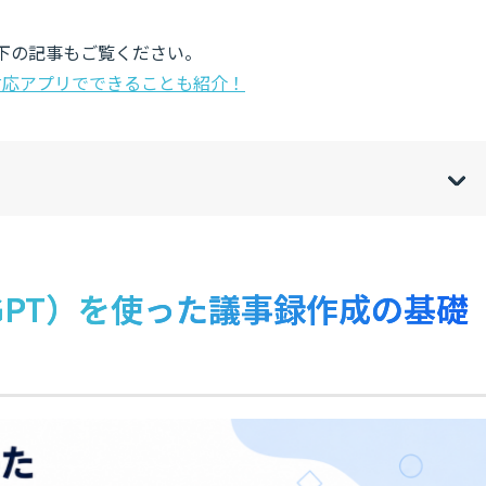
以下の記事もご覧ください。
語対応アプリでできることも紹介！
w
de
o
[
[
]
]
sh
hi
トGPT）を使った議事録作成の基礎