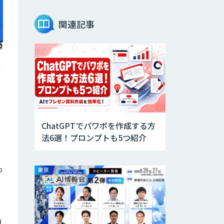
AI音声生成
ElevenLabs
関連記事
imprai ezCheck
miibo
ChatGPTでパワポを作成する方
法6選！プロンプトも5つ紹介
AI活用e-Learning
サービス
わ
CAIWA Service
Viii（カイワサー
ビスヴィー）
向
RAGデータ作成ツ