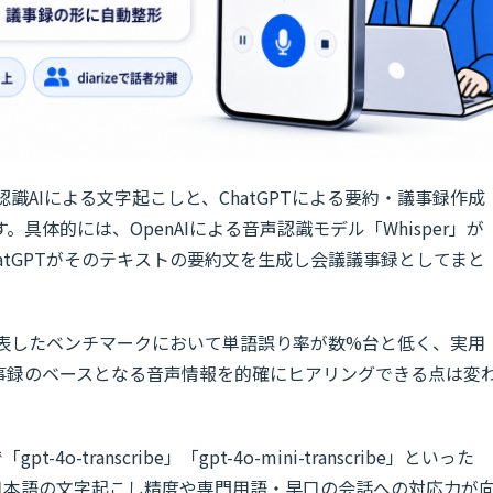
認識AIによる文字起こしと、ChatGPTによる要約・議事録作成
具体的には、OpenAIによる音声認識モデル「Whisper」が
atGPTがそのテキストの要約文を生成し会議議事録としてまと
AIが公表したベンチマークにおいて単語誤り率が数%台と低く、実用
事録のベースとなる音声情報を的確にヒアリングできる点は変
-4o-transcribe」「gpt-4o-mini-transcribe」といった
れ、日本語の文字起こし精度や専門用語・早口の会話への対応力が