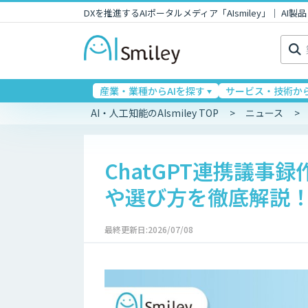
DXを推進するAIポータルメディア「AIsmiley」｜ A
検
索:
産業・業種からAIを探す
サービス・技術から
AI・人工知能のAIsmiley TOP
ニュース
ChatGPT連携議事
や選び方を徹底解説
最終更新日:2026/07/08