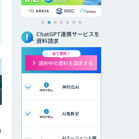
ChatGPT連携サービスを
資料請求
全て無料！
選択中の資料を請求する
神対応AI
AI鬼教官
内
AIエージェント開