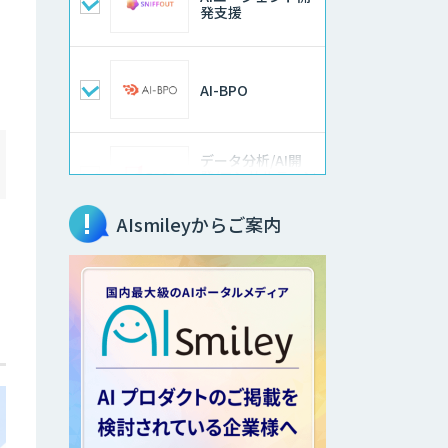
発支援
AI-BPO
データ分析/AI開
発/コンサルティン
グ
AIsmileyからご案内
Docify（ドシファ
イ）
imprai ezKotae
ログミーツ
powered by