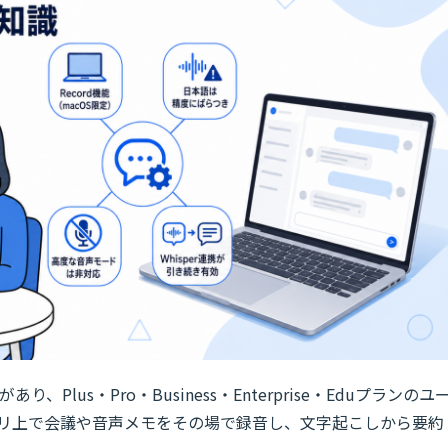
り、Plus・Pro・Business・Enterprise・Eduプランのユ
プリ上で会議や音声メモをその場で録音し、文字起こしから要約