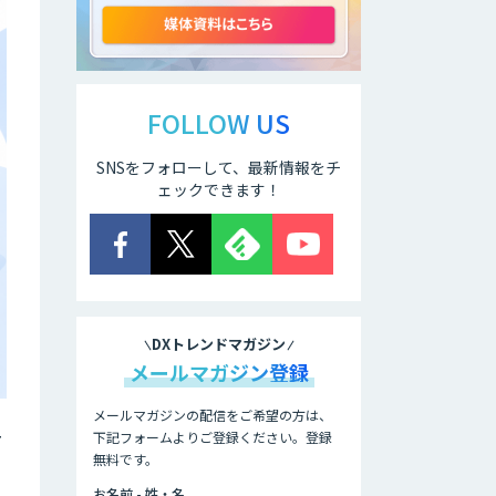
GPT-4
JOINT AI Flow
byGMO
FOLLOW US
SNSをフォローして、最新情報をチ
AIR-NEXUS
ェックできます！
secondz
Agentsense
DXトレンドマガジン
Smart Search
メールマガジン登録
メールマガジンの配信をご希望の方は、
ー
下記フォームよりご登録ください。登録
法人向けAIエージ
ェント「OfficeAI
無料です。
社員」
お名前 - 姓・名