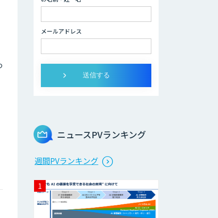
2層ナレッジ×AI
、
で顧客コミュニケ
ーションを効率化
メールアドレス
「ZEROCK」
つ
＜Dify活用＞AIエ
ージェントDRIVE
運営を自動化し、
コミュニティで収
益化する
「TIMEWELL
ニュースPVランキング
BASE」
週間PVランキング
WARP NEXT
LINE WORKS
AiNote