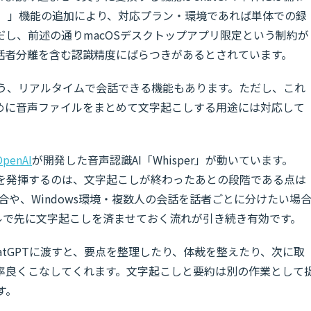
録音）」機能の追加により、対応プラン・環境であれば単体での録
し、前述の通りmacOSデスクトップアプリ限定という制約が
話者分離を含む認識精度にばらつきがあるとされています。
という、リアルタイムで会話できる機能もあります。ただし、これ
めに音声ファイルをまとめて文字起こしする用途には対応して
OpenAI
が開発した音声認識AI「Whisper」が動いています。
本領を発揮するのは、文字起こしが終わったあとの段階である点は
場合や、Windows環境・複数人の会話を話者ごとに分けたい場
ツールで先に文字起こしを済ませておく流れが引き続き有効です。
atGPTに渡すと、要点を整理したり、体裁を整えたり、次に取
率良くこなしてくれます。文字起こしと要約は別の作業として
す。