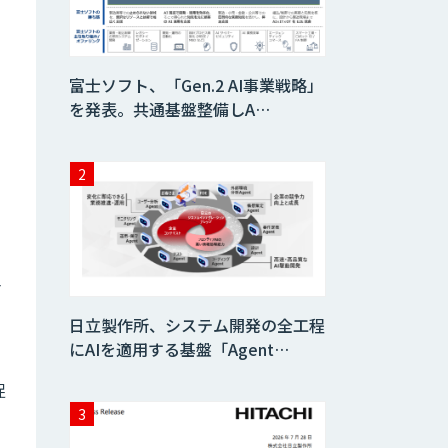
WAN-RECORD
Plus
富士ソフト、「Gen.2 AI事業戦略」
を発表。共通基盤整備しA…
Explaza 生成AI
Partner｜ 顧客対
応・接客 特化
Wanderlust RAG
コンシェルジュ
合
Dify導入支援
日立製作所、システム開発の全工程
にAIを適用する基盤「Agent…
捉
Dify開発支援