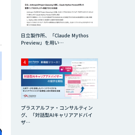
貴社専用ナレッジ
AI構築
日立製作所、「Claude Mythos
SELFBOT AIエ
ージェント
Preview」を用い…
HEROZ ASK
異常検知AI
プラスアルファ・コンサルティン
需要予測＋業務最
グ、「対話型AIキャリアアドバイ
適化AIシステム
ザ…
『KISS』