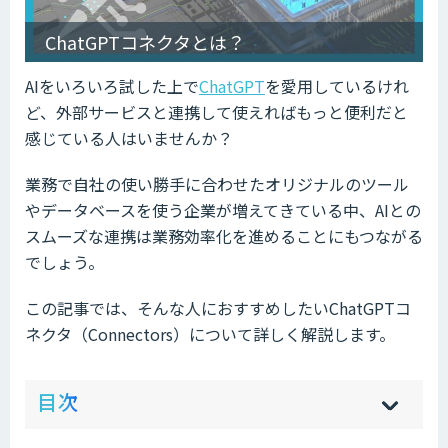
ChatGPTコネクタとは？
AIをいろいろ試した上で
ChatGPT
を愛用しているけれ
ど、外部サービスと連携して使えればもっと便利だと
感じている人はいませんか？
業務で自社の使い勝手に合わせたオリジナルのツール
やデータベースを使う企業が増えてきている中、AIとの
スムーズな連携は業務効率化を進めることにもつながる
でしょう。
この記事では、そんな人におすすめしたいChatGPTコ
ネクタ（Connectors）について詳しく解説します。
ow
de
目次
[
[
]
]
sh
hi