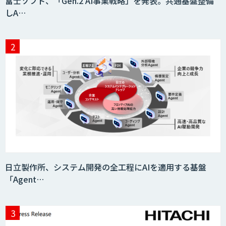
富士ソフト、「Gen.2 AI事業戦略」を発表。共通基盤整備
しA…
日立製作所、システム開発の全工程にAIを適用する基盤
「Agent…