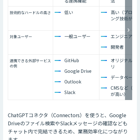
る連携機能
法
低い
高い（プログ
技術的なハードルの高さ
ング技術が必
一般ユーザー
エンジニア
対象ユーザー
開発者
GitHub
オリジナルの
連携できる外部サービス
の例
リ
Google Drive
データベース
Outlook
CMSなど（自
Slack
が高い）
ChatGPTコネクタ（Connectors）を使うと、Google
Driveのファイル検索やSlackメッセージの確認なども
チャット内で完結できるため、業務効率化につながり
ます。