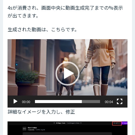
4sが消費され、画面中央に動画生成完了までの%表示
が出てきます。
生成された動画は、こちらです。
動
画
プ
レ
ー
ヤ
ー
00:00
00:04
詳細なイメージを入力し、修正