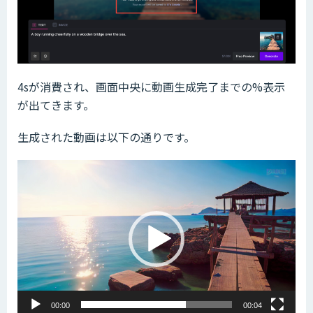
4sが消費され、画面中央に動画生成完了までの%表示
が出てきます。
生成された動画は以下の通りです。
動
画
プ
レ
ー
ヤ
ー
00:00
00:04