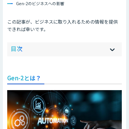
Gen-2のビジネスへの影響
この記事が、ビジネスに取り入れるための情報を提供
できれば幸いです。
ow
de
目次
[
[
]
]
sh
hi
Gen-2とは？