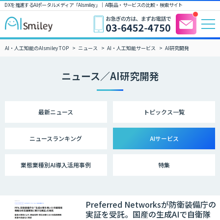
DXを推進するAIポータルメディア「AIsmiley」｜ AI製品・サービスの比較・検索サイト
AI・人工知能のAIsmiley TOP
ニュース
AI・人工知能サービス
AI研究開発
ニュース／AI研究開発
最新ニュース
トピックス一覧
ニュース
ランキング
AIサービス
業態業種別
AI導入活用事例
特集
Preferred Networksが防衛装備庁の
実証を受託。国産の生成AIで自衛隊