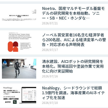
Noetra、国産マルチモーダル基盤モ
デルの研究開発を本格始動。ソニ
ー・SB・NEC・ホンダな…
2026/07/21
ノーベル賞受賞者16名含む経済学者
ら200名超、AIによる経済変革への警
告・対応求める声明発表
2026/07/17
清水建設、AIロボットの研究開発を
本格化。現場巡回や塗装作業で実用
化に向け実証開始
2026/07/16
Noahlogy、シードラウンドで総額
1.5億円を調達。海事産業のAIネイテ
ィブ化を加速
2026/07/10