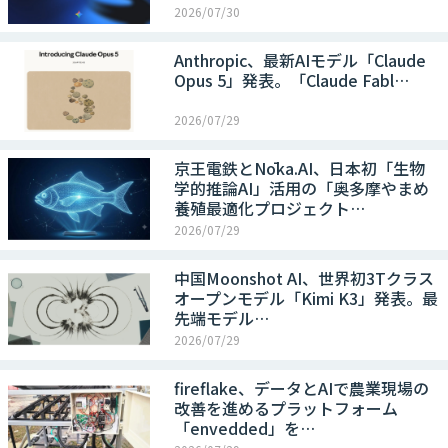
2026/07/30
Anthropic、最新AIモデル「Claude
Opus 5」発表。「Claude Fabl…
2026/07/29
京王電鉄とNōka.AI、日本初「生物
学的推論AI」活用の「奥多摩やまめ
養殖最適化プロジェクト…
2026/07/29
中国Moonshot AI、世界初3Tクラス
オープンモデル「Kimi K3」発表。最
先端モデル…
2026/07/29
fireflake、データとAIで農業現場の
改善を進めるプラットフォーム
「envedded」を…