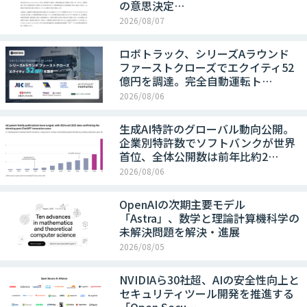
の意思決定…
2026/08/07
ロボトラック、シリーズAラウンド
ファーストクローズでエクイティ52
億円を調達。完全自動運転ト…
2026/08/06
生成AI特許のグローバル動向公開。
企業別特許数でソフトバンクが世界
首位、全体公開数は前年比約2…
2026/08/06
OpenAIの次期主要モデル
「Astra」、数学と理論計算機科学の
未解決問題を解決・進展
2026/08/05
NVIDIAら30社超、AIの安全性向上と
セキュリティツール開発を推進する