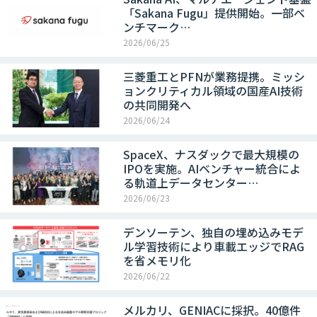
「Sakana Fugu」提供開始。一部ベ
ンチマーク…
2026/06/25
三菱重工とPFNが業務提携。ミッシ
ョンクリティカル領域の国産AI技術
の共同開発へ
2026/06/24
SpaceX、ナスダックで最大規模の
IPOを実施。AIベンチャー統合によ
る軌道上データセンター…
2026/06/23
デンソーテン、独自の埋め込みモデ
ル学習技術により車載エッジでRAG
を省メモリ化
2026/06/22
メルカリ、GENIACに採択。40億件