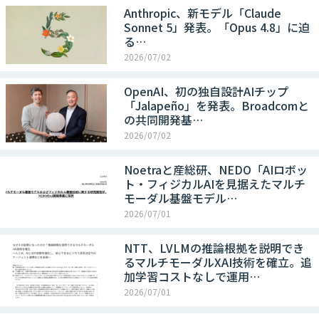
Anthropic、新モデル「Claude
Sonnet 5」発表。「Opus 4.8」に迫
る…
2026/07/02
OpenAI、初の独自設計AIチップ
「Jalapeño」を発表。Broadcomと
の共同開発基…
2026/07/02
Noetraと産総研、NEDO「AIロボッ
ト・フィジカルAIを見据えたマルチ
モーダル基盤モデル…
2026/07/01
NTT、LVLMの推論根拠を説明でき
るマルチモーダルXAI技術を確立。追
加学習コストなしで運用…
2026/07/01