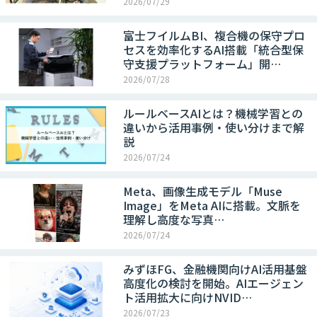
2026/07/29
富士フイルムBI、複合機の保守プロ
セスを効率化するAI搭載「統合型保
守支援プラットフォーム」開…
2026/07/28
ルールベースAIとは？機械学習との
違いから活用事例・使い分けまで解
説
2026/07/24
Meta、画像生成モデル「Muse
Image」をMeta AIに搭載。文脈を
理解し高度な写真…
2026/07/24
みずほFG、金融機関向けAI活用基盤
高度化の検討を開始。AIエージェン
ト活用拡大に向けNVID…
2026/07/23