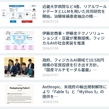
近畿大学病院など4者、リアルワール
ドデータとLLMを用いた共同研究を
開始。治験候補患者抽出の精…
2026/07/10
伊藤忠商事・伊藤忠テクノソリュー
ションズ・豆蔵が業務提携。フィジ
カルAIの社会実装を推進
2026/07/08
政府、フィジカルAI領域で10.5兆円
規模の官民投資を引き出す方針。
「国産マルチモーダル基盤」…
2026/07/07
Anthropic、米政府の輸出規制解除に
より「Fable 5」と「Mythos 5」の
提供を…
2026/07/03