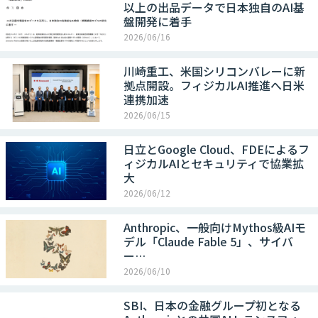
以上の出品データで日本独自のAI基
盤開発に着手
2026/06/16
川崎重工、米国シリコンバレーに新
拠点開設。フィジカルAI推進へ日米
連携加速
2026/06/15
日立とGoogle Cloud、FDEによるフ
ィジカルAIとセキュリティで協業拡
大
2026/06/12
Anthropic、一般向けMythos級AIモ
デル「Claude Fable 5」、サイバ
ー…
2026/06/10
SBI、日本の金融グループ初となる